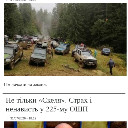
І їм начхати на закони.
Не тільки «Скеля». Страх і
ненависть у 225-му ОШП
пт, 31/07/2026 - 18:19