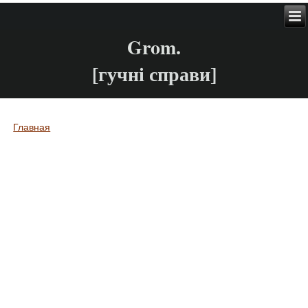
Grom.
[гучні справи]
Главная
Вы здесь