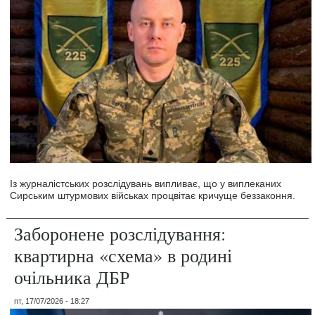
Із журналістських розслідувань випливає, що у виплеканих
Сирським штурмових військах процвітає кричуще беззаконня.
Заборонене розслідування:
квартирна «схема» в родині
очільника ДБР
пт, 17/07/2026 - 18:27