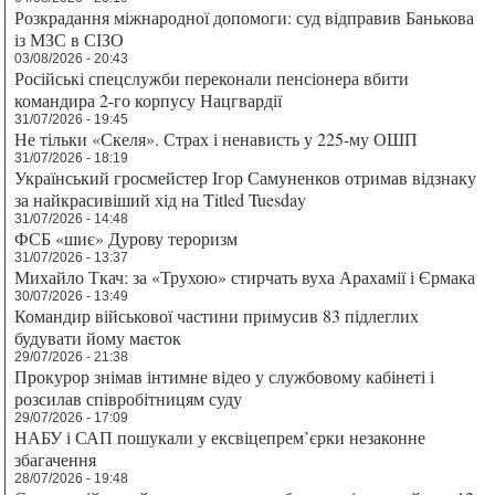
Розкрадання міжнародної допомоги: суд відправив Банькова
із МЗС в СІЗО
03/08/2026 - 20:43
Російські спецслужби переконали пенсіонера вбити
командира 2-го корпусу Нацгвардії
31/07/2026 - 19:45
Не тільки «Скеля». Страх і ненависть у 225-му ОШП
31/07/2026 - 18:19
Український гросмейстер Ігор Самуненков отримав відзнаку
за найкрасивіший хід на Titled Tuesday
31/07/2026 - 14:48
ФСБ «шиє» Дурову тероризм
31/07/2026 - 13:37
Михайло Ткач: за «Трухою» стирчать вуха Арахамії і Єрмака
30/07/2026 - 13:49
Командир військової частини примусив 83 підлеглих
будувати йому маєток
29/07/2026 - 21:38
Прокурор знімав інтимне відео у службовому кабінеті і
розсилав співробітницям суду
29/07/2026 - 17:09
НАБУ і САП пошукали у ексвіцепрем’єрки незаконне
збагачення
28/07/2026 - 19:48