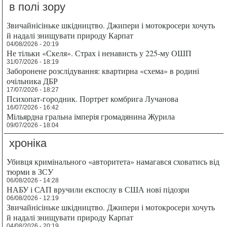
в полі зору
Звичайнісіньке шкідництво. Джипери і мотокросери хочуть
й надалі знищувати природу Карпат
04/08/2026 - 20:19
Не тільки «Скеля». Страх і ненависть у 225-му ОШП
31/07/2026 - 18:19
Заборонене розслідування: квартирна «схема» в родині
очільника ДБР
17/07/2026 - 18:27
Психопат-городник. Портрет комбрига Лучанова
16/07/2026 - 16:42
Мільярдна гральна імперія громадянина Журила
09/07/2026 - 18:04
хроніка
Убивця кримінального «авторитета» намагався сховатись від
тюрми в ЗСУ
06/08/2026 - 14:28
НАБУ і САП вручили експослу в США нові підозри
06/08/2026 - 12:19
Звичайнісіньке шкідництво. Джипери і мотокросери хочуть
й надалі знищувати природу Карпат
04/08/2026 - 20:19