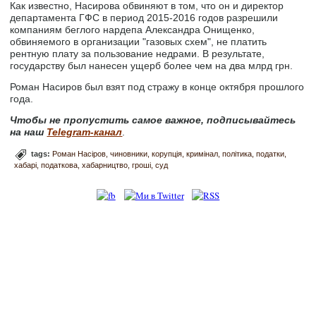
Как известно, Насирова обвиняют в том, что он и директор
департамента ГФС в период 2015-2016 годов разрешили
компаниям беглого нардепа Александра Онищенко,
обвиняемого в организации "газовых схем", не платить
рентную плату за пользование недрами. В результате,
государству был нанесен ущерб более чем на два млрд грн.
Роман Насиров был взят под стражу в конце октября прошлого
года.
Чтобы не пропустить самое важное, подписывайтесь
на наш
Telegram-канал
.
tags:
Роман Насіров
чиновники
корупція
кримінал
політика
податки
хабарі
податкова
хабарництво
гроші
суд