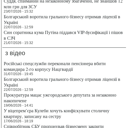
Суддя, спійманий на незаконному збагаченні, не знайшов 12
млн грн для ЗСУ
23/07/2026 - 15:32
Болгарський воротила грального бізнесу отримав ліцензії в
Україні
22/07/2026 - 12:59
Син соратника кума Путіна піддався VIP-бусифікації і пішов
в СЗЧ
21/07/2026 - 15:32
з відео
Російські спецслужби переконали пенсіонера вбити
командира 2-го корпусу Нацгвардії
31/07/2026 - 19:45
Болгарський воротила грального бізнесу отримав ліцензії в
Україні
22/07/2026 - 12:59
Прокуратура мацає ужгородського депутата за незаконно
накопичене
19/06/2026 - 14:41
У віцепрем’єра Кулеби хочуть конфіскувати столичну
квартиру, записану на сестру
17/06/2026 - 18:19
Співробітник СБУ пропонував бізнесмену закрити