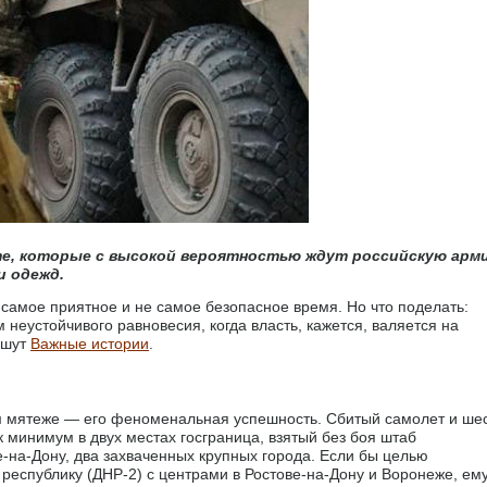
нте, которые с высокой вероятностью ждут российскую арм
и одежд.
 самое приятное и не самое безопасное время. Но что поделать:
 неустойчивого равновесия, когда власть, кажется, валяется на
ишут
Важные истории
.
м мятеже — его феноменальная успешность. Сбитый самолет и ше
 минимум в двух местах госграница, взятый без боя штаб
на-Дону, два захваченных крупных города. Если бы целью
республику (ДНР-2) с центрами в Ростове-на-Дону и Воронеже, ем