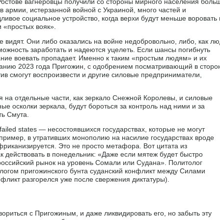
 Ростове вагнеровцы получили со стороны мирного населения боль
в армии, истерзанной войной с Украиной, много частей и
ливое социальное устройство, когда верхи будут меньше воровать 
 «простых вояк».
 видят. Они либо оказались на войне недобровольно, либо, как л
зможность заработать и надеются уцелеть. Если шансы погибнуть
ание воевать пропадает. Именно к таким «простым людям» и их
анию 2023 года Пригожин, с одобрением посматривающий в сторо
тив смогут воспроизвести и другие силовые предприниматели,
я на отдельные части, как зеркало Снежной Королевы, и силовые
ые осколки зеркала, будут бороться за контроль над ними и за
ть Смута.
failed states — несостоявшихся государствах, которые не могут
пример, в утративших монополию на насилие государствах вроде
фриканизируется. Это не просто метафора. Вот цитата из
к действовать в понедельник: «Даже если мятеж будет быстро
 российский рынок на уровень Сомали или Судана». Политолог
логом пригожинского бунта суданский конфликт между Силами
нфликт разгорелся уже после свержения диктатуры).
вориться с Пригожиным, и даже ликвидировать его, но забыть эту