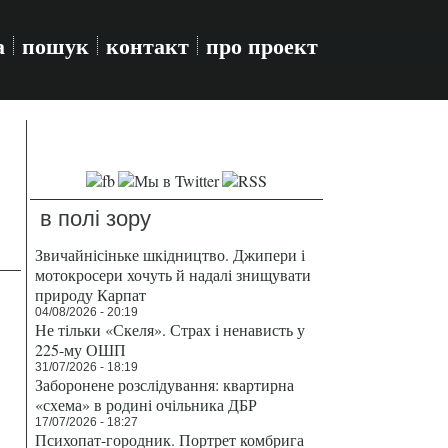
а
пошук
контакт
про проект
в полі зору
Звичайнісіньке шкідництво. Джипери і
мотокросери хочуть й надалі знищувати
природу Карпат
04/08/2026 - 20:19
Не тільки «Скеля». Страх і ненависть у
225-му ОШП
31/07/2026 - 18:19
Заборонене розслідування: квартирна
«схема» в родині очільника ДБР
17/07/2026 - 18:27
Психопат-городник. Портрет комбрига