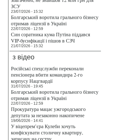
ЗСУ
23/07/2026 - 15:32
Болгарський воротила грального бізнесу
отримав ліцензії в Україні
22/07/2026 - 12:59
Син соратника кума Путіна піддався
VIP-бусифікації і пішов в СЗЧ
21/07/2026 - 15:32
з відео
Російські спецслужби переконали
пенсіонера вбити командира 2-го
корпусу Нацгвардії
31/07/2026 - 19:45
Болгарський воротила грального бізнесу
отримав ліцензії в Україні
22/07/2026 - 12:59
Прокуратура мацає ужгородського
депутата за незаконно накопичене
19/06/2026 - 14:41
У віцепрем’єра Кулеби хочуть
конфіскувати столичну квартиру,
записану на сестру