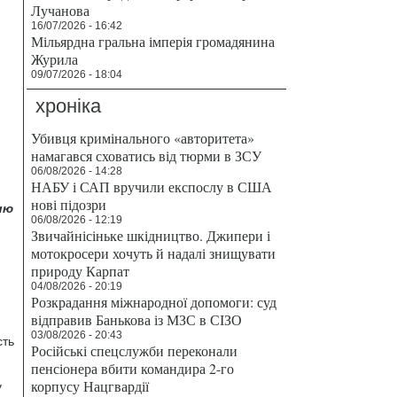
Лучанова
16/07/2026 - 16:42
Мільярдна гральна імперія громадянина
Журила
09/07/2026 - 18:04
хроніка
Убивця кримінального «авторитета»
намагався сховатись від тюрми в ЗСУ
06/08/2026 - 14:28
НАБУ і САП вручили експослу в США
нові підозри
ию
06/08/2026 - 12:19
Звичайнісіньке шкідництво. Джипери і
мотокросери хочуть й надалі знищувати
природу Карпат
04/08/2026 - 20:19
Розкрадання міжнародної допомоги: суд
відправив Банькова із МЗС в СІЗО
03/08/2026 - 20:43
сть
Російські спецслужби переконали
пенсіонера вбити командира 2-го
корпусу Нацгвардії
у