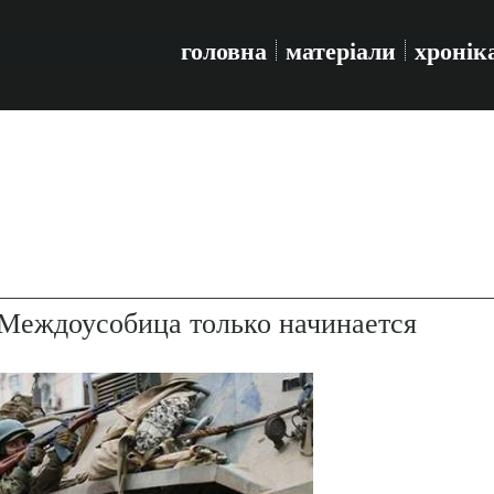
головна
матеріали
хронік
 Междоусобица только начинается