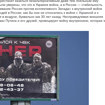
ерестанет казаться безальтернативным даже тем лояльным ему
и уверены, что это в Украине война, а в России — стабильность.
вание России против коллективного Запада» к внутренней войне
ей в России, как бы они ни относились к войне с Украиной и к
я в воздухе, буквально как 30 лет назад. Несправедливая внешняя
ках Путина и его друзей, провоцирует войну внутреннюю, которая э