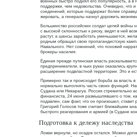
военных быстро поднял его популярность, а в
поддержки, чем недовольства. Очевидно, что и 
соединений, которые поддержат более справед
жировать, а генералы начнут дорожить жизнями
Большинство российских солдат целей войны не
с высокой склонностью к риску, видят в ней во
растут, а шансы заработать уменьшаются, жел
родным обращал свою пропагандистскую камп
Навального. Нет сомнений, что похожий нарра
брокеры насилия.
Единая прежде путинская власть раскалываетс
предприниматели, в чьих руках оказались крупн
расширение подвластной территории. Это и ес
Примерно так и происходит борьба за власть в 
нормально выполнять часть своих функций. На
Судана или Никарагуа. Россия стремительно а
финансиста, 24 июня размышлявшего о том, ка
подавлен, сам факт, что он произошел, ставит
Григорий Голосов тоже считает ближайшим ана
быстрого реагирования и армией (в Судане ко
Подготовка к дележу наследства
Ложки вернули, но осадок остался. Можно дого