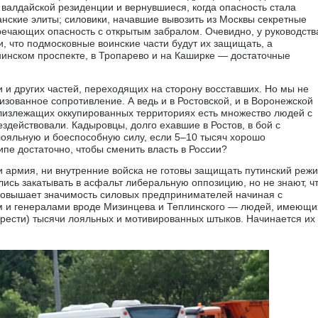
 валдайской резиденции и вернувшиеся, когда опасность стала
нские элиты; силовики, начавшие вывозить из Москвы секретные
речающих опасность с открытым забралом. Очевидно, у руководств
, что подмосковные воинские части будут их защищать, а
нинском проспекте, в Тропарево и на Каширке — достаточные
и и других частей, переходящих на сторону восставших. Но мы не
изованное сопротивление. А ведь и в Ростовской, и в Воронежской
 близлежащих оккупированных территориях есть множество людей с
здействовали. Кадыровцы, долго ехавшие в Ростов, в бой с
 лояльную и боеспособную силу, если 5–10 тысяч хорошо
пе достаточно, чтобы сменить власть в России?
и армия, ни внутренние войска не готовы защищать путинский реж
ись закатывать в асфальт либеральную оппозицию, но не знают, ч
 повышает значимость силовых предпринимателей начиная с
м и генералами вроде Мизинцева и Теплинского — людей, имеющи
рести) тысячи лояльных и мотивированных штыков. Начинается их