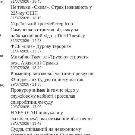
ли,
31/07/2026 - 19:45
Не тільки «Скеля». Страх і ненависть у
225-му ОШП
31/07/2026 - 18:19
Український гросмейстер Ігор
Самуненков отримав відзнаку за
найкрасивіший хід на Titled Tuesday
н
31/07/2026 - 14:48
ФСБ «шиє» Дурову тероризм
31/07/2026 - 13:37
ов
Михайло Ткач: за «Трухою» стирчать
вуха Арахамії і Єрмака
30/07/2026 - 13:49
Командир військової частини примусив
83 підлеглих будувати йому маєток
29/07/2026 - 21:38
у,
Прокурор знімав інтимне відео у
службовому кабінеті і розсилав
співробітницям суду
29/07/2026 - 17:09
НАБУ і САП пошукали у
ексвіцепрем’єрки незаконне збагачення
28/07/2026 - 19:48
Суддя, спійманий на незаконному
збагаченні, не знайшов 12 млн грн для