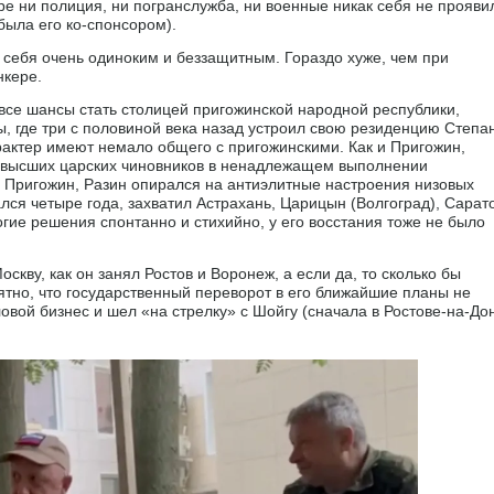
ре ни полиция, ни погранслужба, ни военные никак себя не прояви
ыла его ко-спонсором).
 себя очень одиноким и беззащитным. Гораздо хуже, чем при
нкере.
 все шансы стать столицей пригожинской народной республики,
ы, где три с половиной века назад устроил свою резиденцию Степа
рактер имеют немало общего с пригожинскими. Как и Пригожин,
л высших царских чиновников в ненадлежащем выполнении
и Пригожин, Разин опирался на антиэлитные настроения низовых
ся четыре года, захватил Астрахань, Царицын (Волгоград), Сарат
гие решения спонтанно и стихийно, у его восстания тоже не было
скву, как он занял Ростов и Воронеж, а если да, то сколько бы
нятно, что государственный переворот в его ближайшие планы не
овой бизнес и шел «на стрелку» с Шойгу (сначала в Ростове-на-Дон