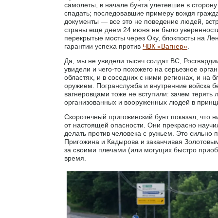
самолеты, в начале бунта улетевшие в сторону
спадать; последовавшие примеру вождя гражда
документы — все это не поведение людей, вст
страны еще днем 24 июня не было уверенности
перекрытые мосты через Оку, блокпосты на Ле
гарантии успеха против
ЧВК «Вагнер»
.
Да, мы не увидели тысяч солдат ВС, Росгварди
увидели и чего-то похожего на серьезное орган
областях, и в соседних с ними регионах, и на
оружием. Погранслужба и внутренние войска бе
вагнеровцами тоже не вступили: зачем терять
организованных и вооруженных людей в принци
Скоротечный пригожинский бунт показал, что н
от настоящей опасности. Они прекрасно научил
делать против человека с ружьем. Это сильно
Пригожина и Кадырова и заканчивая Золотовы
за своими плечами (или могущих быстро приоб
время.