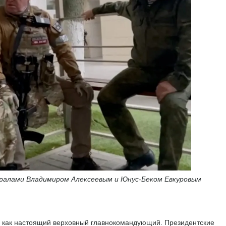
ералами Владимиром Алексеевым и Юнус-Беком Евкуровым
е как настоящий верховный главнокомандующий. Президентские