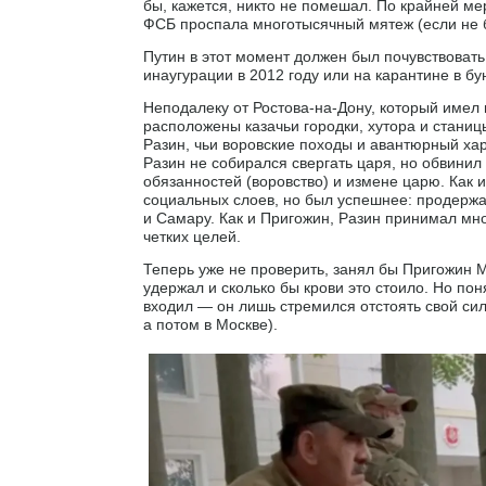
бы, кажется, никто не помешал. По крайней ме
ФСБ проспала многотысячный мятеж (если не б
Путин в этот момент должен был почувствовать
инаугурации в 2012 году или на карантине в бу
Неподалеку от Ростова-на-Дону, который имел
расположены казачьи городки, хутора и станиц
Разин, чьи воровские походы и авантюрный ха
Разин не собирался свергать царя, но обвини
обязанностей (воровство) и измене царю. Как 
социальных слоев, но был успешнее: продержал
и Самару. Как и Пригожин, Разин принимал мно
четких целей.
Теперь уже не проверить, занял бы Пригожин Мо
удержал и сколько бы крови это стоило. Но по
входил — он лишь стремился отстоять свой сил
а потом в Москве).