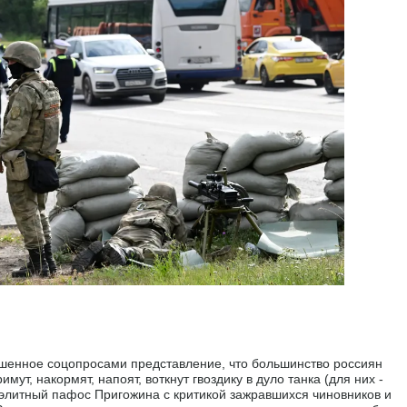
ушенное соцопросами представление, что большинство россиян
ут, накормят, напоят, воткнут гвоздику в дуло танка (для них -
элитный пафос Пригожина с критикой зажравшихся чиновников и