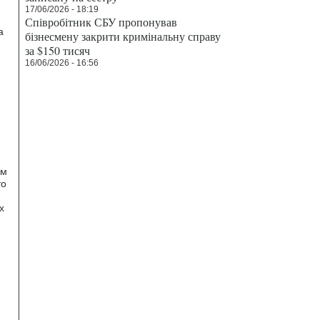
17/06/2026 - 18:19
Співробітник СБУ пропонував
а
бізнесмену закрити кримінальну справу
за $150 тисяч
16/06/2026 - 16:56
им
то
х