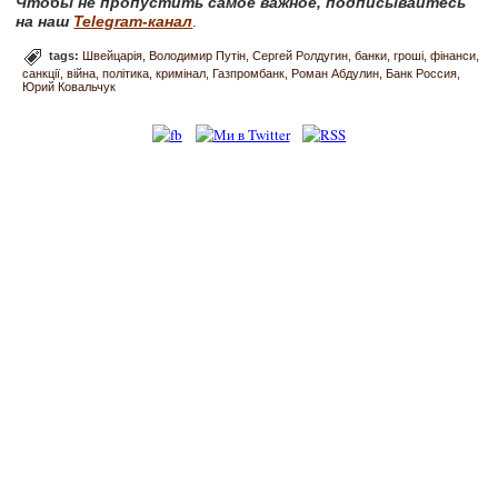
Чтобы не пропустить самое важное, подписывайтесь
на наш
Telegram-канал
.
tags:
Швейцарія
Володимир Путін
Сергей Ролдугин
банки
гроші
фінанси
санкції
війна
політика
кримінал
Газпромбанк
Роман Абдулин
Банк Россия
Юрий Ковальчук