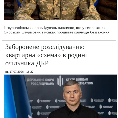
Із журналістських розслідувань випливає, що у виплеканих
Сирським штурмових військах процвітає кричуще беззаконня.
Заборонене розслідування:
квартирна «схема» в родині
очільника ДБР
пт, 17/07/2026 - 18:27