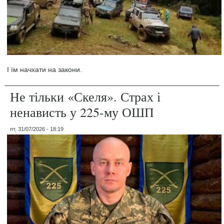
І їм начхати на закони.
Не тільки «Скеля». Страх і
ненависть у 225-му ОШП
пт, 31/07/2026 - 18:19