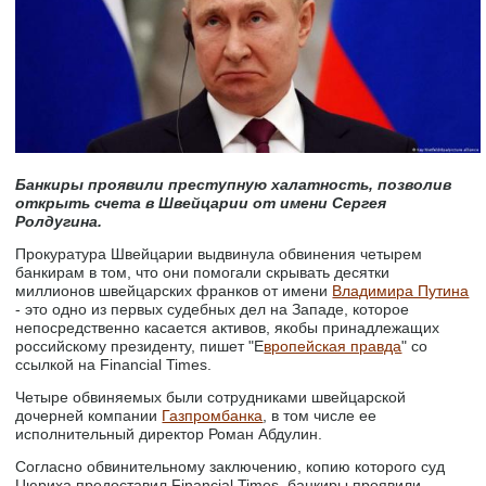
Банкиры проявили преступную халатность, позволив
открыть счета в Швейцарии от имени Сергея
Ролдугина.
Прокуратура Швейцарии выдвинула обвинения четырем
банкирам в том, что они помогали скрывать десятки
миллионов швейцарских франков от имени
Владимира Путина
- это одно из первых судебных дел на Западе, которое
непосредственно касается активов, якобы принадлежащих
российскому президенту, пишет "Е
вропейская правда
" со
ссылкой на Financial Times.
Четыре обвиняемых были сотрудниками швейцарской
дочерней компании
Газпромбанка
, в том числе ее
исполнительный директор Роман Абдулин.
Согласно обвинительному заключению, копию которого суд
Цюриха предоставил Financial Times, банкиры проявили