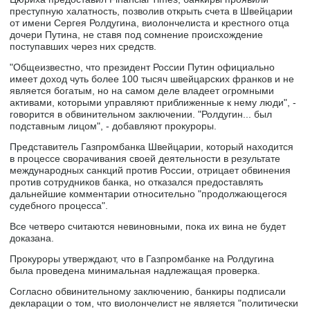
преступную халатность, позволив открыть счета в Швейцарии
от имени Сергея Ролдугина, виолончелиста и крестного отца
дочери Путина, не ставя под сомнение происхождение
поступавших через них средств.
"Общеизвестно, что президент России Путин официально
имеет доход чуть более 100 тысяч швейцарских франков и не
является богатым, но на самом деле владеет огромными
активами, которыми управляют приближенные к нему люди", -
говорится в обвинительном заключении. "Ролдугин... был
подставным лицом", - добавляют прокуроры.
Представитель Газпромбанка Швейцарии, который находится
в процессе сворачивания своей деятельности в результате
международных санкций против России, отрицает обвинения
против сотрудников банка, но отказался предоставлять
дальнейшие комментарии относительно "продолжающегося
судебного процесса".
Все четверо считаются невиновными, пока их вина не будет
доказана.
Прокуроры утверждают, что в Газпромбанке на Ролдугина
была проведена минимальная надлежащая проверка.
Согласно обвинительному заключению, банкиры подписали
декларации о том, что виолончелист не является "политически