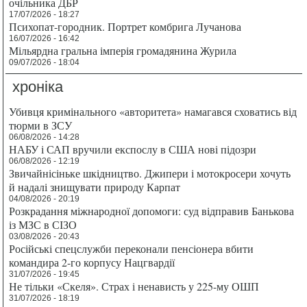
очільника ДБР
17/07/2026 - 18:27
Психопат-городник. Портрет комбрига Лучанова
16/07/2026 - 16:42
Мільярдна гральна імперія громадянина Журила
09/07/2026 - 18:04
хроніка
Убивця кримінального «авторитета» намагався сховатись від
тюрми в ЗСУ
06/08/2026 - 14:28
НАБУ і САП вручили експослу в США нові підозри
06/08/2026 - 12:19
Звичайнісіньке шкідництво. Джипери і мотокросери хочуть
й надалі знищувати природу Карпат
04/08/2026 - 20:19
Розкрадання міжнародної допомоги: суд відправив Банькова
із МЗС в СІЗО
03/08/2026 - 20:43
Російські спецслужби переконали пенсіонера вбити
командира 2-го корпусу Нацгвардії
31/07/2026 - 19:45
Не тільки «Скеля». Страх і ненависть у 225-му ОШП
31/07/2026 - 18:19