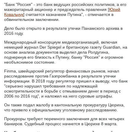
"Банк "Россия" - это банк ведущих российских политиков, а его
мажоритарный акционер и председатель правления [
Юрий
Ковальчук
] считается казначеем Путина", - отмечается в
обвинительном заключении.
Дело было открыто в результате утечки Панамского архива в
2016 году.
Международный консорциум медиаорганизаций, включая
немецкий журнал Der Spiegel и британскую газету Guardian, на
основе анализа документов выделил дела Ролдугина,
подчеркнув его близость к Путину, банку "Россия" и огромное
необъяснимое состояние.
Finma, швейцарский регулятор финансовых рынков, начал
расследование против Газпромбанка в результате утечки
информации. В 2018 году регулятор пришел к выводу, что банк
"серьезно нарушил требования по надлежащей
осмотрительности в борьбе с отмыванием денег в период с
2006 по 2016 год", и наложил на него суровые штрафы.
Он также подал жалобу в кантональную прокуратуру Цюриха,
что привело к официальному уголовному расследованию.
Прокуроры требуют тюремного заключения для всех четырех
банкиров. Судебный процесс начнется в Цюрихе 8 марта.