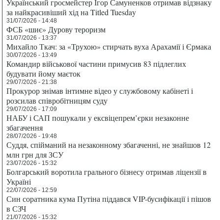
Український гросмейстер Ігор Самуненков отримав відзнаку
за найкрасивіший хід на Titled Tuesday
31/07/2026 - 14:48
ФСБ «шиє» Дурову тероризм
31/07/2026 - 13:37
Михайло Ткач: за «Трухою» стирчать вуха Арахамії і Єрмака
30/07/2026 - 13:49
Командир військової частини примусив 83 підлеглих
будувати йому маєток
29/07/2026 - 21:38
Прокурор знімав інтимне відео у службовому кабінеті і
розсилав співробітницям суду
29/07/2026 - 17:09
НАБУ і САП пошукали у ексвіцепрем’єрки незаконне
збагачення
28/07/2026 - 19:48
Суддя, спійманий на незаконному збагаченні, не знайшов 12
млн грн для ЗСУ
23/07/2026 - 15:32
Болгарський воротила грального бізнесу отримав ліцензії в
Україні
22/07/2026 - 12:59
Син соратника кума Путіна піддався VIP-бусифікації і пішов
в СЗЧ
21/07/2026 - 15:32