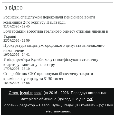
з відео
Російські спецслужби переконали пенсіонера вбити
командира 2-го корпусу Нацгвардії
31/07/2026 - 19:45
Болгарський воротила грального бізнесу отримав ліцензії в
Україні
22/07/2026 - 12:59
Прокуратура мацає ужгородського депутата за незаконно
накопичене
19/06/2026 - 14:41
У віцепрем’єра Кулеби хочуть конфіскувати столичну
квартиру, записану на сестру
17/06/2026 - 18:19
Співробітник СБУ пропонував бізнесмену закрити
кримінальну справу за $150 тисяч
16/06/2026 - 16:56
Grom.
[гучні справи]
(с) 2016 - 2026. Передрук авторських
матеріалів обмежено (докладніше див.
тут
).
Головний редактор – Павло Шульц. Редакція і контакти -
тут
. Наш
Telegram-канал
.