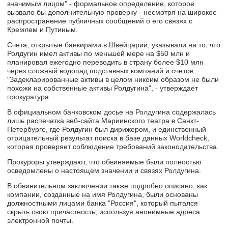
значимым лицом" - формальное определение, которое
вызвало бы дополнительную проверку - несмотря на широкое
распространение публичных сообщений о его связях с
Кремлем и Путиным.
Счета, открытые банкирами в Швейцарии, указывали на то, что
Ролдугин имел активы по меньшей мере на $50 млн и
планировал ежегодно переводить в страну более $10 млн
через сложный водопад подставных компаний и счетов.
"Задекларированные активы в целом никоим образом не были
похожи на собственные активы Ролдугина", - утверждает
прокуратура.
В официальном банковском досье на Ролдугина содержалась
лишь распечатка веб-сайта Мариинского театра в Санкт-
Петербурге, где Ролдугин был дирижером, и единственный
отрицательный результат поиска в базе данных Worldcheck,
которая проверяет соблюдение требований законодательства.
Прокуроры утверждают, что обвиняемые были полностью
осведомлены о настоящем значении и связях Ролдугина.
В обвинительном заключении также подробно описано, как
компании, созданные на имя Ролдугина, были основаны
должностными лицами банка "Россия", который пытался
скрыть свою причастность, используя анонимные адреса
электронной почты.