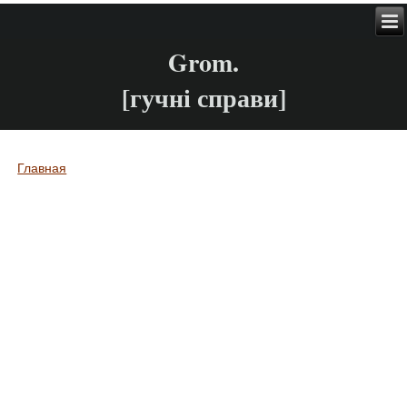
Grom.
[гучні справи]
Главная
Вы здесь