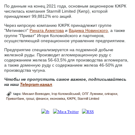
По данным на конец 2021 года, основным акционером КЖРК
числилась компания Starmill Limited (Кипр), которой
принадлежит 99,8812% его акций.
Через кипрскую компанию КЖРК принадлежит группе
"Метинвест"
Рината Ахметова
и
Вадима Новинского
, а также
группе "Приват" Игоря Коломойского и партнеров,
осуществляющей операционное управление предприятием.
Предприятие специализируется на подземной добыче
железной руды. Производит агломерационную руду с
содержанием железа 56-63,5% для производства агломерата,
а также доменную руду с содержанием железа 46-50% для
производства чугуна.
Чтобы не пропустить самое важное, подписывайтесь
на наш
Telegram-канал
.
tags:
Михаил Воеводин
Ігор Коломойський
ОПГ Лужники
олігархи
Приватбанк
гроші
фінанси
економіка
КЖРК
Starmill Limited