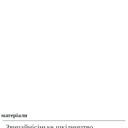
матеріали
Звичайнісіньке шкідництво.