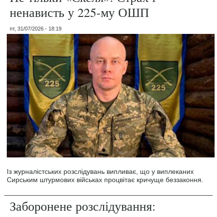
ненависть у 225-му ОШП
пт, 31/07/2026 - 18:19
Із журналістських розслідувань випливає, що у виплеканих
Сирським штурмових військах процвітає кричуще беззаконня.
Заборонене розслідування: