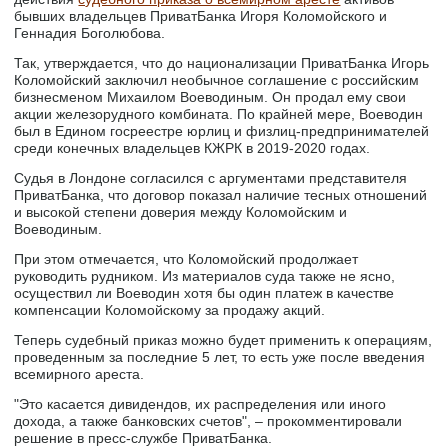
бывших владельцев ПриватБанка Игоря Коломойского и
Геннадия Боголюбова.
Так, утверждается, что до национализации ПриватБанка Игорь
Коломойский заключил необычное соглашение с российским
бизнесменом Михаилом Воеводиным. Он продал ему свои
акции железорудного комбината. По крайней мере, Воеводин
был в Едином госреестре юрлиц и физлиц-предпринимателей
среди конечных владельцев КЖРК в 2019-2020 годах.
Судья в Лондоне согласился с аргументами представителя
ПриватБанка, что договор показал наличие тесных отношений
и высокой степени доверия между Коломойским и
Воеводиным.
При этом отмечается, что Коломойский продолжает
руководить рудником. Из материалов суда также не ясно,
осуществил ли Воеводин хотя бы один платеж в качестве
компенсации Коломойскому за продажу акций.
Теперь судебный приказ можно будет применить к операциям,
проведенным за последние 5 лет, то есть уже после введения
всемирного ареста.
"Это касается дивидендов, их распределения или иного
дохода, а также банковских счетов", – прокомментировали
решение в пресс-службе ПриватБанка.