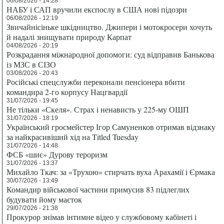
06/08/2026 - 14:28
НАБУ і САП вручили експослу в США нові підозри
06/08/2026 - 12:19
Звичайнісіньке шкідництво. Джипери і мотокросери хочуть
й надалі знищувати природу Карпат
04/08/2026 - 20:19
Розкрадання міжнародної допомоги: суд відправив Банькова
із МЗС в СІЗО
03/08/2026 - 20:43
Російські спецслужби переконали пенсіонера вбити
командира 2-го корпусу Нацгвардії
31/07/2026 - 19:45
Не тільки «Скеля». Страх і ненависть у 225-му ОШП
31/07/2026 - 18:19
Український гросмейстер Ігор Самуненков отримав відзнаку
за найкрасивіший хід на Titled Tuesday
31/07/2026 - 14:48
ФСБ «шиє» Дурову тероризм
31/07/2026 - 13:37
Михайло Ткач: за «Трухою» стирчать вуха Арахамії і Єрмака
30/07/2026 - 13:49
Командир військової частини примусив 83 підлеглих
будувати йому маєток
29/07/2026 - 21:38
Прокурор знімав інтимне відео у службовому кабінеті і