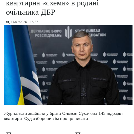
квартирна «схема» в родині
очільника ДБР
пт, 17/07/2026 - 18:27
Журналісти знайшли у брата Олексія Сухачова 143 підозрілі
квартири. Суд заборонив їм про це писати.