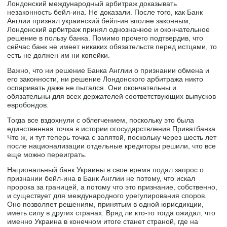
Лондонский международный арбитраж доказывать
незаконность бейл-ина. Не доказали. После того, как Банк
Англии признал украинский бейл-ин вполне законным,
Лондонский арбитраж принял однозначное и окончательное
решение в пользу банка. Помимо прочего подтвердив, что
сейчас банк не имеет никаких обязательств перед истцами, то
есть не должен им ни копейки.
Важно, что ни решение Банка Англии о признании обмена и
его законности, ни решение Лондонского арбитража никто
оспаривать даже не пытался. Они окончательны и
обязательны для всех держателей соответствующих выпусков
евробондов.
Тогда все вздохнули с облегчением, поскольку это была
единственная точка в истории огосударствления Приватбанка.
Что ж, и тут теперь точка с запятой, поскольку через шесть лет
после национализации отдельные кредиторы решили, что все
еще можно переиграть.
Национальный банк Украины в свое время подал запрос о
признании бейл-ина в Банк Англии не потому, что искал
пророка за границей, а потому что это признание, собственно,
и существует для международного урегулирования споров.
Оно позволяет решениям, принятым в одной юрисдикции,
иметь силу в других странах. Вряд ли кто-то тогда ожидал, что
именно Украина в конечном итоге станет страной, где на