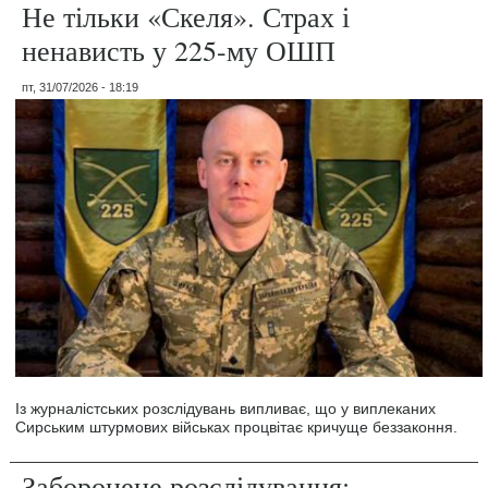
Не тільки «Скеля». Страх і
ненависть у 225-му ОШП
пт, 31/07/2026 - 18:19
Із журналістських розслідувань випливає, що у виплеканих
Сирським штурмових військах процвітає кричуще беззаконня.
Заборонене розслідування: