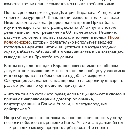
качестве третьих лиц с самостоятельными требованиями.
Попал «револьвер» в судью Дмитрия Баранова. А он, кстати,
человек незаурядный. В частности, известен тем, что в иске
Никопольского завода ферросплавов против Приватбанка
изучил четыре тысячи страниц дела за 37 минут и в тот же
день написал текст решения на 60 тысяч знаков! Решение,
разумеется, было в пользу завода, а точнее, в пользу
Игоря
Коломойского
, который обязательно использует вердикт
господина Баранова, чтобы защититься в международных
судах, избежать обвинений в мошенничестве и не возвращать
выведенные из Приватбанка деньги.
В этом же деле господин Баранов пока занимается сбором
документов и выяснением того, а есть ли вообще у уважаемых
истцов средства на обеспечение судебных издержек.
Следующее заседание запланировано на середину января, к
рассмотрению по сути еще не приступали.
А что же там по сути? Что будет, если истцы добьются своего и
признают неправомерным договор об обмене,
подтвержденный и Банком Англии, и международным
арбитражем?
Истцы убеждены, что положительное решение по этому делу
позволит обжаловать решение Банка Англии, а в дальнейшем
— и решение международного арбитража. Что вернет