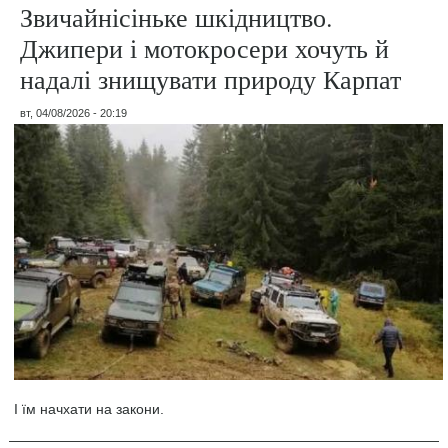
Звичайнісіньке шкідництво.
Джипери і мотокросери хочуть й
надалі знищувати природу Карпат
вт, 04/08/2026 - 20:19
І їм начхати на закони.