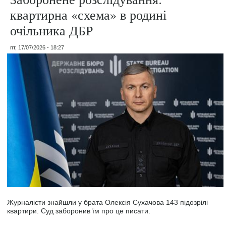
квартирна «схема» в родині
очільника ДБР
пт, 17/07/2026 - 18:27
Журналісти знайшли у брата Олексія Сухачова 143 підозрілі
квартири. Суд заборонив їм про це писати.