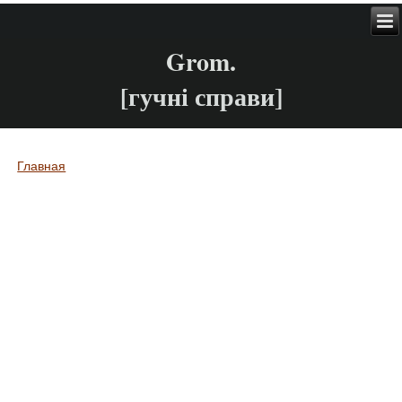
Grom.
[гучні справи]
Главная
Вы здесь