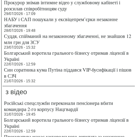
Прокурор знімав інтимне відео у службовому кабінеті і
розсилав співробітницям суду
29/07/2026 - 17:09
НАБУ і САП пошукали у ексвіцепрем’єрки незаконне
збагачення
28/07/2026 - 19:48
Суддя, спійманий на незаконному збагаченні, не знайшов 12
млн грн для ЗСУ
23/07/2026 - 15:32
Болгарський воротила грального бізнесу отримав ліцензії в
Україні
22/07/2026 - 12:59
Син соратника кума Путіна піддався VIP-бусифікації і пішов
в СЗЧ
21/07/2026 - 15:32
з відео
Російські спецслужби переконали пенсіонера вбити
командира 2-го корпусу Нацгвардії
31/07/2026 - 19:45
Болгарський воротила грального бізнесу отримав ліцензії в
Україні
22/07/2026 - 12:59
Прокуратура мацає ужгородського депутата за незаконно