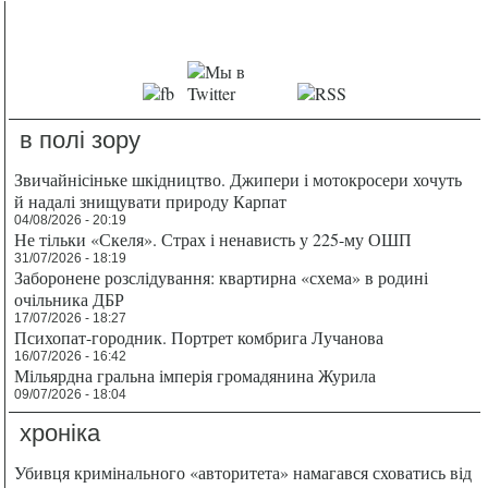
в полі зору
Звичайнісіньке шкідництво. Джипери і мотокросери хочуть
й надалі знищувати природу Карпат
04/08/2026 - 20:19
Не тільки «Скеля». Страх і ненависть у 225-му ОШП
31/07/2026 - 18:19
Заборонене розслідування: квартирна «схема» в родині
очільника ДБР
17/07/2026 - 18:27
Психопат-городник. Портрет комбрига Лучанова
16/07/2026 - 16:42
Мільярдна гральна імперія громадянина Журила
09/07/2026 - 18:04
хроніка
Убивця кримінального «авторитета» намагався сховатись від