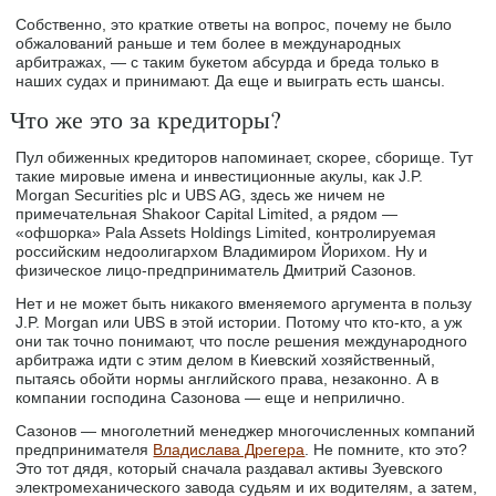
Собственно, это краткие ответы на вопрос, почему не было
обжалований раньше и тем более в международных
арбитражах, — с таким букетом абсурда и бреда только в
наших судах и принимают. Да еще и выиграть есть шансы.
Что же это за кредиторы?
Пул обиженных кредиторов напоминает, скорее, сборище. Тут
такие мировые имена и инвестиционные акулы, как J.P.
Morgan Securities plc и UBS AG, здесь же ничем не
примечательная Shakoor Capital Limited, а рядом —
«офшорка» Pala Assets Holdings Limited, контролируемая
российским недоолигархом Владимиром Йорихом. Ну и
физическое лицо-предприниматель Дмитрий Сазонов.
Нет и не может быть никакого вменяемого аргумента в пользу
J.P. Morgan или UBS в этой истории. Потому что кто-кто, а уж
они так точно понимают, что после решения международного
арбитража идти с этим делом в Киевский хозяйственный,
пытаясь обойти нормы английского права, незаконно. А в
компании господина Сазонова — еще и неприлично.
Сазонов — многолетний менеджер многочисленных компаний
предпринимателя
Владислава Дрегера
. Не помните, кто это?
Это тот дядя, который сначала раздавал активы Зуевского
электромеханического завода судьям и их водителям, а затем,