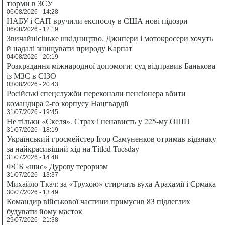
тюрми в ЗСУ
06/08/2026 - 14:28
НАБУ і САП вручили експослу в США нові підозри
06/08/2026 - 12:19
Звичайнісіньке шкідництво. Джипери і мотокросери хочуть
й надалі знищувати природу Карпат
04/08/2026 - 20:19
Розкрадання міжнародної допомоги: суд відправив Банькова
із МЗС в СІЗО
03/08/2026 - 20:43
Російські спецслужби переконали пенсіонера вбити
командира 2-го корпусу Нацгвардії
31/07/2026 - 19:45
Не тільки «Скеля». Страх і ненависть у 225-му ОШП
31/07/2026 - 18:19
Український гросмейстер Ігор Самуненков отримав відзнаку
за найкрасивіший хід на Titled Tuesday
31/07/2026 - 14:48
ФСБ «шиє» Дурову тероризм
31/07/2026 - 13:37
Михайло Ткач: за «Трухою» стирчать вуха Арахамії і Єрмака
30/07/2026 - 13:49
Командир військової частини примусив 83 підлеглих
будувати йому маєток
29/07/2026 - 21:38