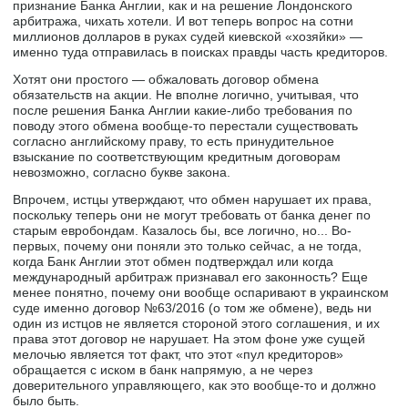
признание Банка Англии, как и на решение Лондонского
арбитража, чихать хотели. И вот теперь вопрос на сотни
миллионов долларов в руках судей киевской «хозяйки» —
именно туда отправилась в поисках правды часть кредиторов.
Хотят они простого — обжаловать договор обмена
обязательств на акции. Не вполне логично, учитывая, что
после решения Банка Англии какие-либо требования по
поводу этого обмена вообще-то перестали существовать
согласно английскому праву, то есть принудительное
взыскание по соответствующим кредитным договорам
невозможно, согласно букве закона.
Впрочем, истцы утверждают, что обмен нарушает их права,
поскольку теперь они не могут требовать от банка денег по
старым евробондам. Казалось бы, все логично, но... Во-
первых, почему они поняли это только сейчас, а не тогда,
когда Банк Англии этот обмен подтверждал или когда
международный арбитраж признавал его законность? Еще
менее понятно, почему они вообще оспаривают в украинском
суде именно договор №63/2016 (о том же обмене), ведь ни
один из истцов не является стороной этого соглашения, и их
права этот договор не нарушает. На этом фоне уже сущей
мелочью является тот факт, что этот «пул кредиторов»
обращается с иском в банк напрямую, а не через
доверительного управляющего, как это вообще-то и должно
было быть.