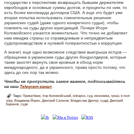
государство к перспективе возвращать бывшим держателям
евробондов и основные суммы долгов, и проценты по ним, то
есть более миллиарда долларов США. А еще это будет уже
вторая попытка использовать сомнительные решения
украинских судей (даже одного конкретного судьи), чтобы
повлиять на суды других юрисдикций. Почерк Игоря
Коломойского узнается моментально. Что точно не добавляет
нам имиджа страны со справедливым и непредвзятым
судопроизводством и нулевой толерантностью к коррупции.
А значит, еще одно возможное следствие выигрыша истцов —
обращение в украинские суды других бондхолдеров, которые
также захотят вернуть свои кровные в обход норм
международного, да и украинского, права просто потому, что
здесь до сих пор так можно.
Чтобы не пропустить самое важное, подписывайтесь
на наш
Telegram-канал
.
Tags:
Приватбанк
Ігор Коломойський
олігархи
суд
економіка
гроші
в полі
зору
Владимир Йорих
Дмитрий Сазонов
Владислав Дрегер
судді
Дмитрий
Баранов
суди