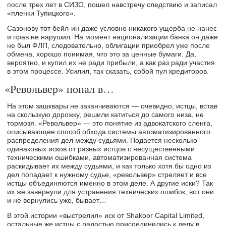
после трех лет в СИЗО, пошел навстречу следствию и записал
«пленки Тупицкого».
Сазонову тот бейл-ин даже условно никакого ущерба не нанес
и прав не нарушил. На момент национализации банка он даже
не был ФЛП, следовательно, облигации приобрел уже после
обмена, хорошо понимая, что это за ценные бумаги. Да,
вероятно, и купил их не ради прибыли, а как раз ради участия
в этом процессе. Усилил, так сказать, собой пул кредиторов.
«Револьвер» попал в…
На этом зашквары не заканчиваются — очевидно, истцы, встав
на скользкую дорожку, решили катиться до самого низа, не
тормозя. «Револьвер» — это понятие из адвокатского сленга,
описывающее способ обхода системы автоматизированного
распределения дел между судьями. Подается несколько
одинаковых исков от разных истцов с несущественными
техническими ошибками, автоматизированная система
раскидывает их между судьями, и как только хотя бы одно из
дел попадает к нужному судье, «револьвер» стреляет и все
истцы объединяются именно в этом деле. А другие иски? Так
их же завернули для устранения технических ошибок, вот они
и не вернулись уже, бывает…
В этой истории «выстрелил» иск от Shakoor Capital Limited,
остальные же истцы с радостью присоединились к делу в