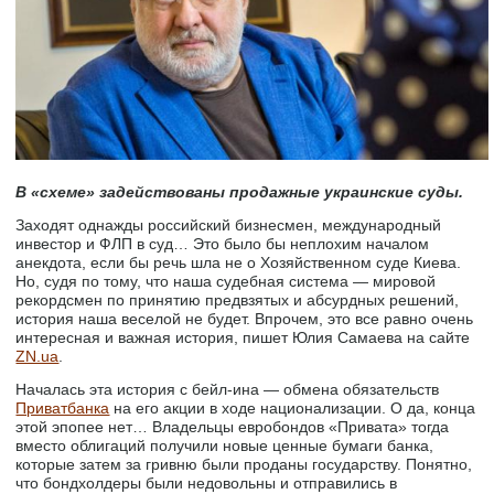
В «схеме» задействованы продажные украинские суды.
Заходят однажды российский бизнесмен, международный
инвестор и ФЛП в суд… Это было бы неплохим началом
анекдота, если бы речь шла не о Хозяйственном суде Киева.
Но, судя по тому, что наша судебная система — мировой
рекордсмен по принятию предвзятых и абсурдных решений,
история наша веселой не будет. Впрочем, это все равно очень
интересная и важная история, пишет Юлия Самаева на сайте
ZN.ua
.
Началась эта история с бейл-ина — обмена обязательств
Приватбанка
на его акции в ходе национализации. О да, конца
этой эпопее нет… Владельцы евробондов «Привата» тогда
вместо облигаций получили новые ценные бумаги банка,
которые затем за гривню были проданы государству. Понятно,
что бондхолдеры были недовольны и отправились в