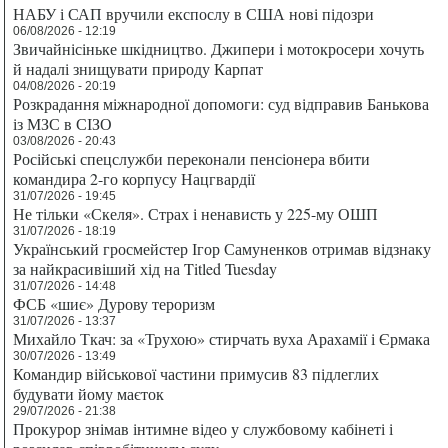
НАБУ і САП вручили експослу в США нові підозри
06/08/2026 - 12:19
Звичайнісіньке шкідництво. Джипери і мотокросери хочуть
й надалі знищувати природу Карпат
04/08/2026 - 20:19
Розкрадання міжнародної допомоги: суд відправив Банькова
із МЗС в СІЗО
03/08/2026 - 20:43
Російські спецслужби переконали пенсіонера вбити
командира 2-го корпусу Нацгвардії
31/07/2026 - 19:45
Не тільки «Скеля». Страх і ненависть у 225-му ОШП
31/07/2026 - 18:19
Український гросмейстер Ігор Самуненков отримав відзнаку
за найкрасивіший хід на Titled Tuesday
31/07/2026 - 14:48
ФСБ «шиє» Дурову тероризм
31/07/2026 - 13:37
Михайло Ткач: за «Трухою» стирчать вуха Арахамії і Єрмака
30/07/2026 - 13:49
Командир військової частини примусив 83 підлеглих
будувати йому маєток
29/07/2026 - 21:38
Прокурор знімав інтимне відео у службовому кабінеті і