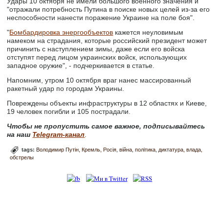
Удары 10 октября не имели большого военного значения и
"отражали потребность Путина в поиске новых целей из-за его
неспособности нанести поражение Украине на поле боя".
"
Бомбардировка энергообъектов
кажется неуловимым
намеком на страдания, которые российский президент может
причинить с наступлением зимы, даже если его войска
отступят перед лицом украинских войск, использующих
западное оружие", - подчеркивается в статье.
Напомним, утром 10 октября враг нанес массированный
ракетный удар по городам Украины.
Повреждены объекты инфраструктуры в 12 областях и Киеве,
19 человек погибли и 105 пострадали.
Чтобы не пропустить самое важное, подписывайтесь
на наш
Telegram-канал
.
tags:
Володимир Путін
Кремль
Росія
війна
політика
диктатура
влада
обстрелы