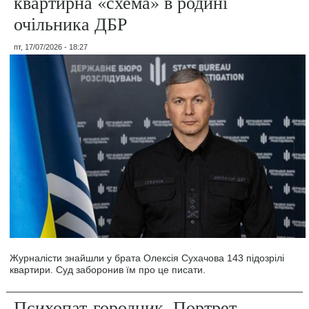
квартирна «схема» в родині
очільника ДБР
пт, 17/07/2026 - 18:27
Журналісти знайшли у брата Олексія Сухачова 143 підозрілі
квартири. Суд заборонив їм про це писати.
Психопат-городник. Портрет