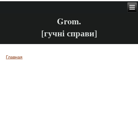
Grom.
[гучні справи]
Главная
Вы здесь