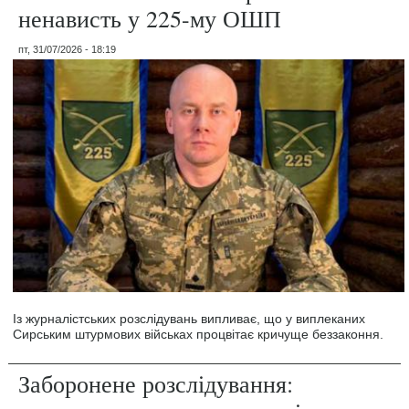
ненависть у 225-му ОШП
пт, 31/07/2026 - 18:19
Із журналістських розслідувань випливає, що у виплеканих
Сирським штурмових військах процвітає кричуще беззаконня.
Заборонене розслідування: