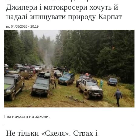
Джипери і мотокросери хочуть й
надалі знищувати природу Карпат
вт, 04/08/2026 - 20:19
І їм начхати на закони.
Не тільки «Скеля». Страх і