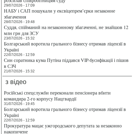
розсилав співробітницям суду
29/07/2026 - 17:09
НАБУ і САП пошукали у ексвіцепрем’єрки незаконне
збагачення
28/07/2026 - 19:48
Суддя, спійманий на незаконному збагаченні, не знайшов 12
млн грн для ЗСУ
23/07/2026 - 15:32
Болгарський воротила грального бізнесу отримав ліцензії в
Україні
22/07/2026 - 12:59
Син соратника кума Путіна піддався VIP-бусифікації і пішов
в СЗЧ
21/07/2026 - 15:32
з відео
Російські спецслужби переконали пенсіонера вбити
командира 2-го корпусу Нацгвардії
31/07/2026 - 19:45
Болгарський воротила грального бізнесу отримав ліцензії в
Україні
22/07/2026 - 12:59
Прокуратура мацає ужгородського депутата за незаконно
накопичене