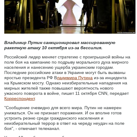
Владимир Путин санкционировал массированную
ракетную атаку 10 октября из-за бессилия.
Российский лидер меняет стратегию с проигрышной войны на
поле боя на кампанию по подрыву морального духа мирного
населения и нанесению ущерба украинским городам.
Последние российские атаки в Украине могут быть вызваны
яростью президента РФ В
ладимира Путина
из-за инцидента
на Крымском мосту. Однако неизбирательные нападения на
мирных жителей также повышают вероятность нового
ужасного поворота в войне, пишет 11 октября CNN, передает
Корреспондент
.
"Сообщение очевидно для всего мира. Путин не намерен
унижаться. Он не признает поражения. И он вполне готов
устроить резню среди гражданского населения и
неизбирательный террор в ответ на череду неудач на поле
боя", - отмечает телеканал.