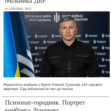
очільника ДБР
пт, 17/07/2026 - 18:27
Журналісти знайшли у брата Олексія Сухачова 143 підозрілі
квартири. Суд заборонив їм про це писати.
Психопат-городник. Портрет
комбрига Лучанова