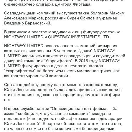
бизнес-партнер олигарха Дмитрия Фирташа.
Совладельцами компаний выступают также болгарин Максим
Александер Марков, россиянин Сурен Осипов и украинец
Владимир Барановский.
В украинском реестре юридических лиц фигурируют только
NIGHTWAY LIMITED и QUESTBAY INVESTMENTS LTD.
NIGHTWAY LIMITED основала шесть компаний, четыре из
которых ликвидированы. В частности, “дочки” NIGHTWAY
LIMITED числились в качестве совладельцев и соучредителей
дочерней компании “Укрречфлота”. В 2015 году NIGHTWAY
LIMITED фигурировала в деле о неуплате налогов
“Укрречфлотом” на более чем шесть миллионов гривен как
контрагент украинской компании.
Согласно действующему на тот момент законодательству,
Юлия Левочкина должна была задекларировать свои доли в
этих компаниях, однако в декларациях депутата этих фирм
нет.
В пресс-службе партии “Оппозиционная платформа — За
жизнь” сообщили, что указанные компании “никогда не
подлежали (и не подлежат сейчас) отражению в декларации
Юлии Левочкиной”. В партии объясняют это тем, что ни она,
ни члены ее семьи не были конечными бенефициарами