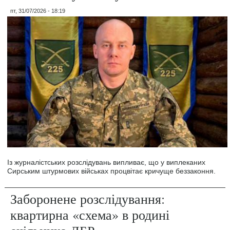
пт, 31/07/2026 - 18:19
Із журналістських розслідувань випливає, що у виплеканих
Сирським штурмових військах процвітає кричуще беззаконня.
Заборонене розслідування:
квартирна «схема» в родині