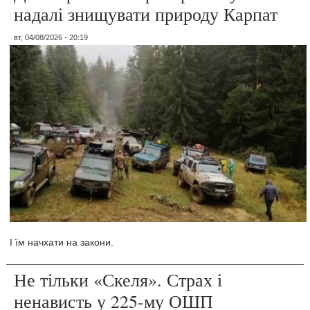
надалі знищувати природу Карпат
вт, 04/08/2026 - 20:19
І їм начхати на закони.
Не тільки «Скеля». Страх і
ненависть у 225-му ОШП