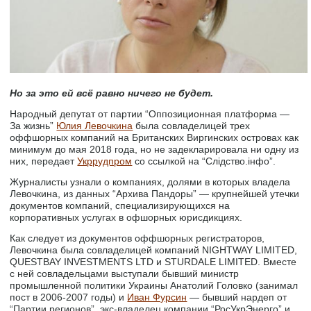
Но за это ей всё равно ничего не будет.
Народный депутат от партии “Оппозиционная платформа —
За жизнь”
Юлия Левочкина
была совладелицей трех
оффшорных компаний на Британских Виргинских островах как
минимум до мая 2018 года, но не задекларировала ни одну из
них, передает
Укррудпром
со ссылкой на “Слiдство.iнфо”.
Журналисты узнали о компаниях, долями в которых владела
Левочкина, из данных “Архива Пандоры” — крупнейшей утечки
документов компаний, специализирующихся на
корпоративных услугах в офшорных юрисдикциях.
Как следует из документов оффшорных регистраторов,
Левочкина была совладелицей компаний NIGHTWAY LIMITED,
QUESTBAY INVESTMENTS LTD и STURDALE LIMITED. Вместе
с ней совладельцами выступали бывший министр
промышленной политики Украины Анатолий Головко (занимал
пост в 2006-2007 годы) и
Иван Фурсин
— бывший нардеп от
“Партии регионов”, экс-владелец компании “РосУкрЭнерго” и