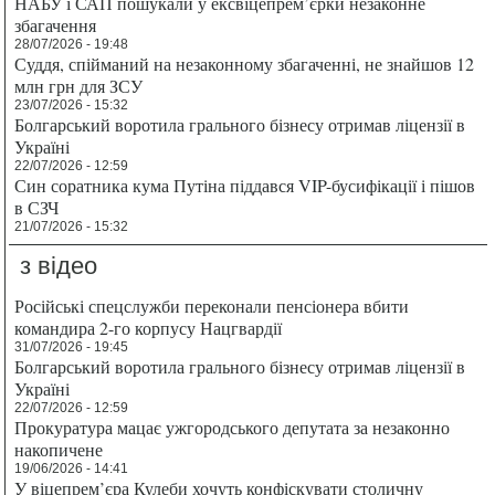
НАБУ і САП пошукали у ексвіцепрем’єрки незаконне
збагачення
28/07/2026 - 19:48
Суддя, спійманий на незаконному збагаченні, не знайшов 12
млн грн для ЗСУ
23/07/2026 - 15:32
Болгарський воротила грального бізнесу отримав ліцензії в
Україні
22/07/2026 - 12:59
Син соратника кума Путіна піддався VIP-бусифікації і пішов
в СЗЧ
21/07/2026 - 15:32
з відео
Російські спецслужби переконали пенсіонера вбити
командира 2-го корпусу Нацгвардії
31/07/2026 - 19:45
Болгарський воротила грального бізнесу отримав ліцензії в
Україні
22/07/2026 - 12:59
Прокуратура мацає ужгородського депутата за незаконно
накопичене
19/06/2026 - 14:41
У віцепрем’єра Кулеби хочуть конфіскувати столичну