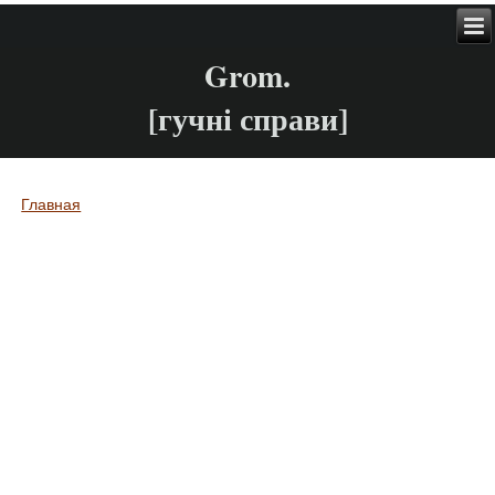
Grom.
[гучні справи]
Главная
Вы здесь