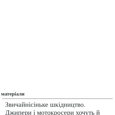
матеріали
Звичайнісіньке шкідництво.
Джипери і мотокросери хочуть й