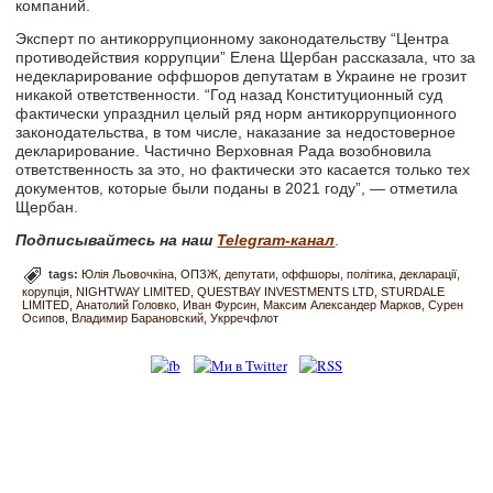
компаний.
Эксперт по антикоррупционному законодательству “Центра
противодействия коррупции” Елена Щербан рассказала, что за
недекларирование оффшоров депутатам в Украине не грозит
никакой ответственности. “Год назад Конституционный суд
фактически упразднил целый ряд норм антикоррупционного
законодательства, в том числе, наказание за недостоверное
декларирование. Частично Верховная Рада возобновила
ответственность за это, но фактически это касается только тех
документов, которые были поданы в 2021 году”, — отметила
Щербан.
Подписывайтесь на наш
Telegram-канал
.
tags:
Юлія Льовочкіна
ОПЗЖ
депутати
оффшоры
політика
декларації
корупція
NIGHTWAY LIMITED
QUESTBAY INVESTMENTS LTD
STURDALE
LIMITED
Анатолий Головко
Иван Фурсин
Максим Александер Марков
Сурен
Осипов
Владимир Барановский
Укрречфлот