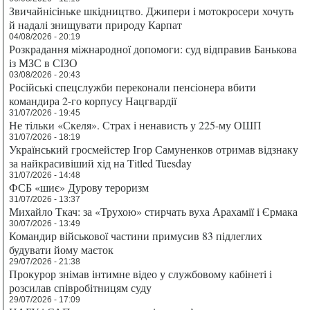
Звичайнісіньке шкідництво. Джипери і мотокросери хочуть
й надалі знищувати природу Карпат
04/08/2026 - 20:19
Розкрадання міжнародної допомоги: суд відправив Банькова
із МЗС в СІЗО
03/08/2026 - 20:43
Російські спецслужби переконали пенсіонера вбити
командира 2-го корпусу Нацгвардії
31/07/2026 - 19:45
Не тільки «Скеля». Страх і ненависть у 225-му ОШП
31/07/2026 - 18:19
Український гросмейстер Ігор Самуненков отримав відзнаку
за найкрасивіший хід на Titled Tuesday
31/07/2026 - 14:48
ФСБ «шиє» Дурову тероризм
31/07/2026 - 13:37
Михайло Ткач: за «Трухою» стирчать вуха Арахамії і Єрмака
30/07/2026 - 13:49
Командир військової частини примусив 83 підлеглих
будувати йому маєток
29/07/2026 - 21:38
Прокурор знімав інтимне відео у службовому кабінеті і
розсилав співробітницям суду
29/07/2026 - 17:09