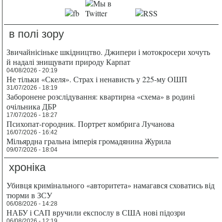
в полі зору
Звичайнісіньке шкідництво. Джипери і мотокросери хочуть
й надалі знищувати природу Карпат
04/08/2026 - 20:19
Не тільки «Скеля». Страх і ненависть у 225-му ОШП
31/07/2026 - 18:19
Заборонене розслідування: квартирна «схема» в родині
очільника ДБР
17/07/2026 - 18:27
Психопат-городник. Портрет комбрига Лучанова
16/07/2026 - 16:42
Мільярдна гральна імперія громадянина Журила
09/07/2026 - 18:04
хроніка
Убивця кримінального «авторитета» намагався сховатись від
тюрми в ЗСУ
06/08/2026 - 14:28
НАБУ і САП вручили експослу в США нові підозри
06/08/2026 - 12:19