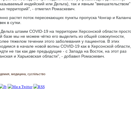
называемый индийский или Дельта), так и явным "вмешательством"
ых территорий", - отметил Ромаскевич.
янно растет поток пересекающих пункты пропуска Чонгар и Каланча
ек в сутки.
о Дельта штамм COVID-19 на территории Херсонской области прост
й базе мы не можем чётко его выделить из общей совокупности,
лее тяжелом течении этого заболевания у пациентов. В этих
ходимся в начале новой волны COVID-19 как в Херсонской области,
идти не так как две предыдущие - с Запада на Восток, на этот раз
анская и Харьковская области", - добавил Ромаскевич.
ндемия
медицина
суспільство