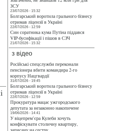
ЗСУ
23/07/2026 - 15:32
Болгарський воротила грального бізнесу
отримав ліцензії в Україні
22/07/2026 - 12:59
Син соратника кума Путіна піддався
VIP-бусифікації і пішов в СЗЧ
21/07/2026 - 15:32
з відео
Російські спецслужби переконали
пенсіонера вбити командира 2-го
корпусу Нацгвардії
31/07/2026 - 19:45
Болгарський воротила грального бізнесу
і
отримав ліцензії в Україні
22/07/2026 - 12:59
Прокуратура мацає ужгородського
депутата за незаконно накопичене
19/06/2026 - 14:41
У віцепрем’єра Кулеби хочуть
конфіскувати столичну квартиру,
записану на сестру