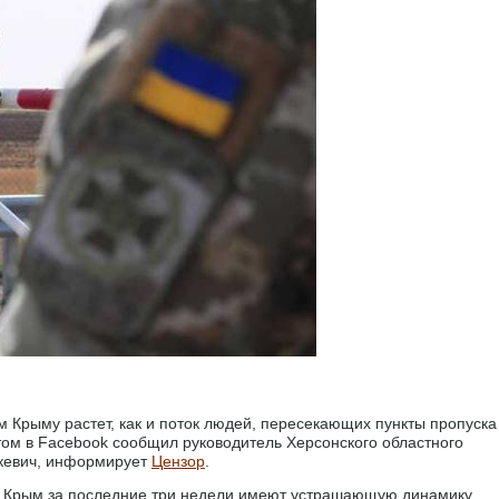
 Крыму растет, как и поток людей, пересекающих пункты пропуска
том в Facebook сообщил руководитель Херсонского областного
кевич, информирует
Цензор
.
Р Крым за последние три недели имеют устрашающую динамику,