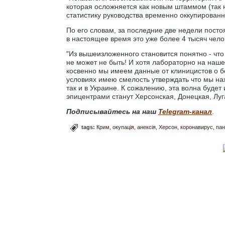
которая осложняется как новым штаммом (так 
статистику руководства временно оккупированн
По его словам, за последние две недели посто
в настоящее время это уже более 4 тысяч челов
"Из вышеизложенного становится понятно - чт
не может не быть! И хотя лабораторно на наше
косвенно мы имеем данные от клиницистов о бо
условиях имею смелость утверждать что мы на
так и в Украине. К сожалению, эта волна будет 
эпицентрами станут Херсонская, Донецкая, Луг
Подписывайтесь на наш
Telegram-канал
.
tags:
Крим
окупація
анексія
Херсон
коронавирус
па