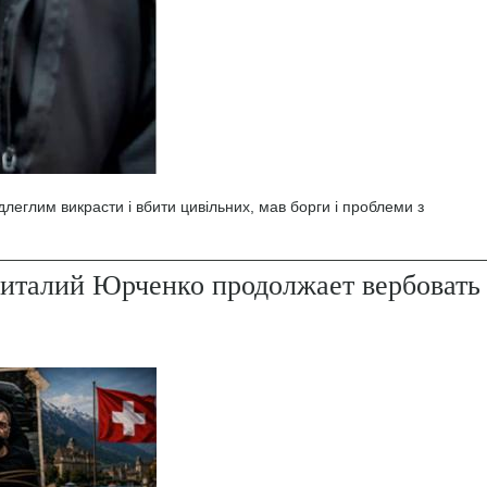
леглим викрасти і вбити цивільних, мав борги і проблеми з
италий Юрченко продолжает вербовать