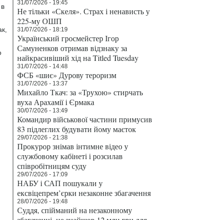
31/07/2026 - 19:45
 в
Не тільки «Скеля». Страх і ненависть у
225-му ОШП
к,
31/07/2026 - 18:19
Український гросмейстер Ігор
Самуненков отримав відзнаку за
о
найкрасивіший хід на Titled Tuesday
31/07/2026 - 14:48
ФСБ «шиє» Дурову тероризм
31/07/2026 - 13:37
Михайло Ткач: за «Трухою» стирчать
вуха Арахамії і Єрмака
30/07/2026 - 13:49
Командир військової частини примусив
83 підлеглих будувати йому маєток
29/07/2026 - 21:38
Прокурор знімав інтимне відео у
службовому кабінеті і розсилав
співробітницям суду
29/07/2026 - 17:09
НАБУ і САП пошукали у
ексвіцепрем’єрки незаконне збагачення
28/07/2026 - 19:48
Суддя, спійманий на незаконному
збагаченні, не знайшов 12 млн грн для