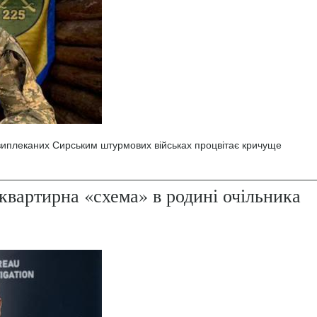
 виплеканих Сирським штурмових військах процвітає кричуще
квартирна «схема» в родині очільника