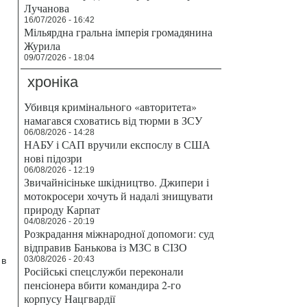
Лучанова
16/07/2026 - 16:42
Мільярдна гральна імперія громадянина
Журила
09/07/2026 - 18:04
хроніка
Убивця кримінального «авторитета»
намагався сховатись від тюрми в ЗСУ
06/08/2026 - 14:28
НАБУ і САП вручили експослу в США
нові підозри
06/08/2026 - 12:19
Звичайнісіньке шкідництво. Джипери і
мотокросери хочуть й надалі знищувати
природу Карпат
04/08/2026 - 20:19
Розкрадання міжнародної допомоги: суд
відправив Банькова із МЗС в СІЗО
03/08/2026 - 20:43
 в
Російські спецслужби переконали
пенсіонера вбити командира 2-го
корпусу Нацгвардії