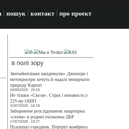
а
пошук
контакт
про проект
в полі зору
Звичайнісіньке шкідництво. Джипери і
мотокросери хочуть й надалі знищувати
природу Карпат
04/08/2026 - 20:19
Не тільки «Скеля». Страх і ненависть у
225-му ОШП
31/07/2026 - 18:19
Заборонене розслідування: квартирна
«схема» в родині очільника ДБР
17/07/2026 - 18:27
Психопат-городник. Портрет комбрига