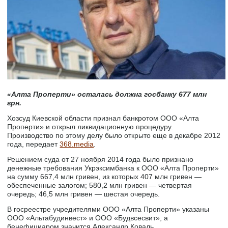
«Алта Проперти» осталась должна госбанку 677 млн
грн.
Хозсуд Киевской области признал банкротом ООО «Алта
Проперти» и открыл ликвидационную процедуру.
Производство по этому делу было открыто еще в декабре 2012
года, передает
368.media
.
Решением суда от 27 ноября 2014 года было признано
денежные требования Укрэксимбанка к ООО «Алта Проперти»
на сумму 667,4 млн гривен, из которых 407 млн гривен —
обеспеченные залогом; 580,2 млн гривен — четвертая
очередь; 46,5 млн гривен — шестая очередь.
В госреестре учредителями ООО «Алта Проперти» указаны
ООО «Альтабудинвест» и ООО «Будвсесвит», а
бенефициаром значится Александр Коваль.