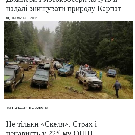
надалі знищувати природу Карпат
вт, 04/08/2026 - 20:19
І їм начхати на закони.
Не тільки «Скеля». Страх і
ненависть у 225-му ОШП