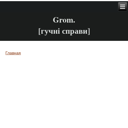
Grom.
[гучні справи]
Главная
Вы здесь