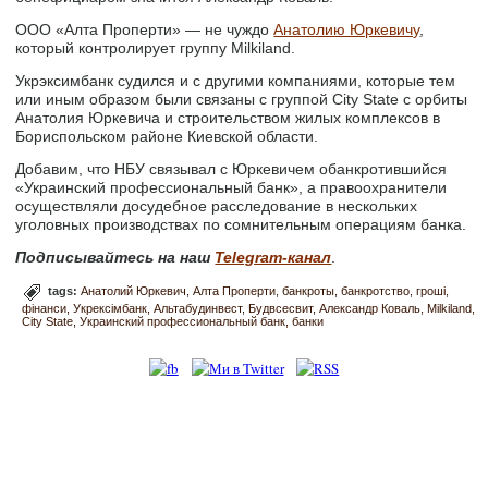
ООО «Алта Проперти» — не чуждо
Анатолию Юркевичу
,
который контролирует группу Milkiland.
Укрэксимбанк судился и с другими компаниями, которые тем
или иным образом были связаны с группой City State с орбиты
Анатолия Юркевича и строительством жилых комплексов в
Бориспольском районе Киевской области.
Добавим, что НБУ связывал с Юркевичем обанкротившийся
«Украинский профессиональный банк», а правоохранители
осуществляли досудебное расследование в нескольких
уголовных производствах по сомнительным операциям банка.
Подписывайтесь на наш
Telegram-канал
.
tags:
Анатолий Юркевич
Алта Проперти
банкроты
банкротство
гроші
фінанси
Укрексімбанк
Альтабудинвест
Будвсесвит
Александр Коваль
Milkiland
City State
Украинский профессиональный банк
банки