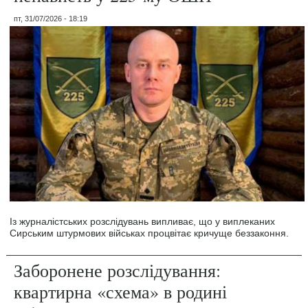
пт, 31/07/2026 - 18:19
Із журналістських розслідувань випливає, що у виплеканих
Сирським штурмових військах процвітає кричуще беззаконня.
Заборонене розслідування:
квартирна «схема» в родині