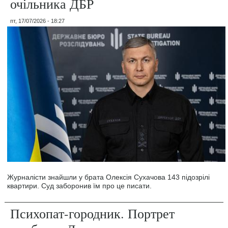
очільника ДБР
пт, 17/07/2026 - 18:27
Журналісти знайшли у брата Олексія Сухачова 143 підозрілі
квартири. Суд заборонив їм про це писати.
Психопат-городник. Портрет