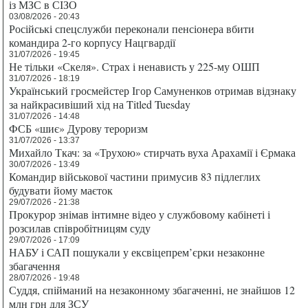
із МЗС в СІЗО
03/08/2026 - 20:43
Російські спецслужби переконали пенсіонера вбити
командира 2-го корпусу Нацгвардії
31/07/2026 - 19:45
Не тільки «Скеля». Страх і ненависть у 225-му ОШП
31/07/2026 - 18:19
Український гросмейстер Ігор Самуненков отримав відзнаку
за найкрасивіший хід на Titled Tuesday
31/07/2026 - 14:48
ФСБ «шиє» Дурову тероризм
31/07/2026 - 13:37
Михайло Ткач: за «Трухою» стирчать вуха Арахамії і Єрмака
30/07/2026 - 13:49
Командир військової частини примусив 83 підлеглих
будувати йому маєток
29/07/2026 - 21:38
Прокурор знімав інтимне відео у службовому кабінеті і
розсилав співробітницям суду
29/07/2026 - 17:09
НАБУ і САП пошукали у ексвіцепрем’єрки незаконне
збагачення
28/07/2026 - 19:48
Суддя, спійманий на незаконному збагаченні, не знайшов 12
млн грн для ЗСУ