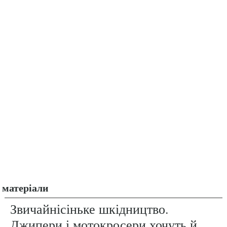
матеріали
Звичайнісіньке шкідництво.
Джипери і мотокросери хочуть й