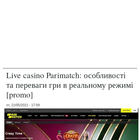
Live casino Parimatch: особливості
та переваги гри в реальному режимі
[promo]
пт, 21/05/2021 - 17:09