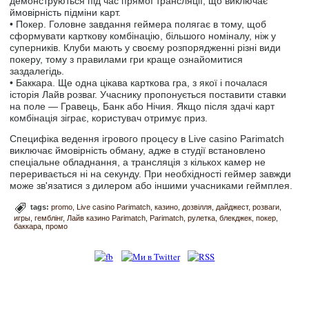
демонструються під час прямої трансляції, що виключає
ймовірність підміни карт.
• Покер. Головне завдання геймера полягає в тому, щоб
сформувати карткову комбінацію, більшого номіналу, ніж у
суперників. Клуби мають у своєму розпорядженні різні види
покеру, тому з правилами гри краще ознайомитися
заздалегідь.
• Баккара. Ще одна цікава карткова гра, з якої і почалася
історія Лайв розваг. Учаснику пропонується поставити ставки
на поле — Гравець, Банк або Нічия. Якщо після здачі карт
комбінація зіграє, користувач отримує приз.
Специфіка ведення ігрового процесу в Live casino Parimatch
виключає ймовірність обману, адже в студії встановлено
спеціальне обладнання, а трансляція з кількох камер не
переривається ні на секунду. При необхідності геймер завжди
може зв'язатися з дилером або іншими учасниками геймплея.
tags:
promo
Live casino Parimatch
казино
дозвілля
дайджест
розваги
игры
гемблінг
Лайв казино Parimatch
Parimatch
рулетка
блекджек
покер
баккара
промо