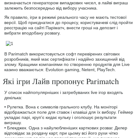
визначається генератором випадкових чисел, в лайві виграш
залежить безпосередньо від вибору учасника.
Як правило, ігри в режимі реального часу не мають тестової
версії. Щоб приєднатися до процесу, користувачеві слід пройти
реєстрацію на сайті Паріматч, внести гроші на депозит і
вибрати вподобану розвагу.
В Parimatch використовується софт перевірених світових
розробників, який має сертифікати і надійно захищений від
злому. Кращими компаніями по створенню продуктів для Live
казино вважаються: Evolution gaming, Netent, PlayTech.
Які ігри Лайв пропонує Parimatch
У список найпопулярніших і затребуваних live ігор входять
декілька:
• Рулетка. Вона є символів грального клубу. На моніторі
відображається поле для ставок і клавіші для їх вибору. Геймер
укладає парі, круп'є кидає кульку і оголошує результати
виграшу.
• Блекджек. Одна з найулюбленіших карткових розваг. Дилер
відповідає за роздачу карт, при цьому всі його рухи чітко