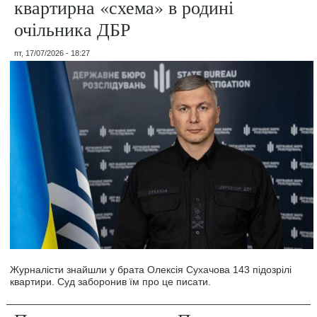
квартирна «схема» в родині
очільника ДБР
пт, 17/07/2026 - 18:27
Журналісти знайшли у брата Олексія Сухачова 143 підозрілі
квартири. Суд заборонив їм про це писати.