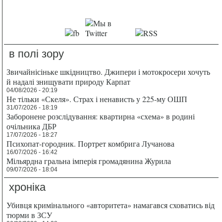
в полі зору
Звичайнісіньке шкідництво. Джипери і мотокросери хочуть
й надалі знищувати природу Карпат
04/08/2026 - 20:19
Не тільки «Скеля». Страх і ненависть у 225-му ОШП
31/07/2026 - 18:19
Заборонене розслідування: квартирна «схема» в родині
очільника ДБР
17/07/2026 - 18:27
Психопат-городник. Портрет комбрига Лучанова
16/07/2026 - 16:42
Мільярдна гральна імперія громадянина Журила
09/07/2026 - 18:04
хроніка
Убивця кримінального «авторитета» намагався сховатись від
тюрми в ЗСУ