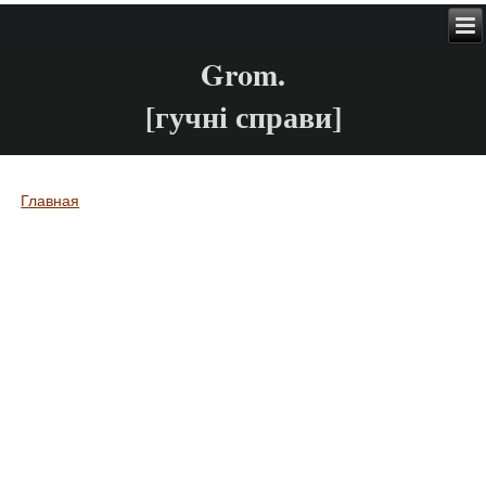
Grom.
[гучні справи]
Главная
Вы здесь