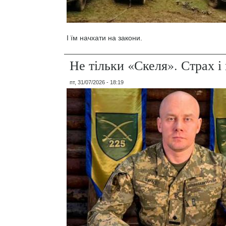
І їм начхати на закони.
Не тільки «Скеля». Страх 
пт, 31/07/2026 - 18:19