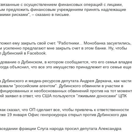
 связанные с осуществлением финансовых операций с лицами,
жным предложить финансовым учреждениям принять надлежащие
кими рисками", – сказано в письме.
жил ему закрыть свой счет. "Работники... Монобанка засуетились,
м усиленно предлагают мне закрыть счет в этом банке. Ну, чтобы
л Дубинский в Facebook.
едование о Дубинском, в котором сообщается, что его семья владее
огда объяснил, что все это имущество принадлежит его семье еще
 Дубинского и медиа-ресурсов депутата Андрея Деркача, как части
азвали "российским агентом". Дубинского обвинили в участии в
фицированных и необоснованных обвинений против на тот момент
ий заявил в ответ, что США пользуются "лживыми доносами" ЦПК
к сказал, что ОП сделает все, чтобы привлечь к ответственности
уже 19 января Офис генпрокурора открыл против Дубинского два
заседании фракции Слуга народа просил депутата Александра