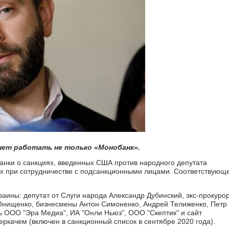
нет работать не только «Монобанк».
анки о санкциях, введенных США против народного депутата
ах при сотрудничестве с подсанкционными лицами. Соответствующ
аины: депутат от Слуги народа Александр Дубинский, экс-прокуро
 Онищенко, бизнесмены Антон Симоненко, Андрей Телиженко, Петр
ь ООО "Эра Медиа", ИА "Онли Ньюз", ООО "Скептик" и сайт
ркачем (включен в санкционный список в сентябре 2020 года).