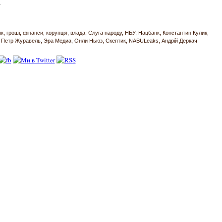
.
нк
гроші
фінанси
корупція
влада
Слуга народу
НБУ
Нацбанк
Константин Кулик
Петр Журавель
Эра Медиа
Онли Ньюз
Скептик
NABULeaks
Андрій Деркач