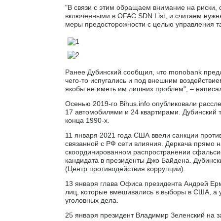
"В связи с этим обращаем внимание на риски,
включенными в OFAC SDN List, и считаем ну
меры предосторожности с целью управления та
Ранее Дубинский сообщил, что monobank предло
чего-то испугались и под внешним воздействие
якобы не иметь им лишних проблем", – написа
Осенью 2019-го Bihus.info опубликовали рассл
17 автомобилями и 24 квартирами. Дубинский т
конца 1990-х.
11 января 2021 года США ввели санкции против
связанной с РФ сети влияния. Деркача прямо н
скоординированном распространении сфальси
кандидата в президенты Джо Байдена. Дубинск
(Центр противодействия коррупции).
13 января глава Офиса президента Андрей Ерма
лиц, которые вмешивались в выборы в США, а 
уголовных дела.
25 января президент Владимир Зеленский на 