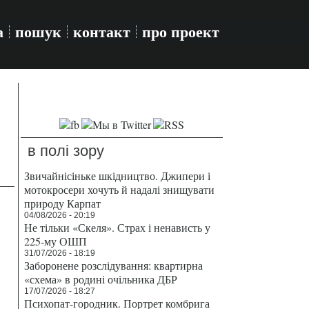
а
пошук
контакт
про проект
в полі зору
Звичайнісіньке шкідництво. Джипери і
мотокросери хочуть й надалі знищувати
природу Карпат
04/08/2026 - 20:19
Не тільки «Скеля». Страх і ненависть у
225-му ОШП
31/07/2026 - 18:19
Заборонене розслідування: квартирна
«схема» в родині очільника ДБР
17/07/2026 - 18:27
Психопат-городник. Портрет комбрига