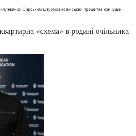
 виплеканих Сирським штурмових військах процвітає кричуще
квартирна «схема» в родині очільника