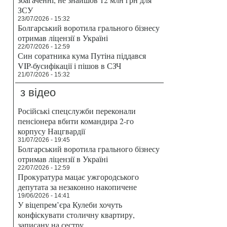
ЗСУ
23/07/2026 - 15:32
Болгарський воротила грального бізнесу
отримав ліцензії в Україні
22/07/2026 - 12:59
Син соратника кума Путіна піддався
VIP-бусифікації і пішов в СЗЧ
21/07/2026 - 15:32
з відео
Російські спецслужби переконали
пенсіонера вбити командира 2-го
корпусу Нацгвардії
31/07/2026 - 19:45
Болгарський воротила грального бізнесу
отримав ліцензії в Україні
22/07/2026 - 12:59
Прокуратура мацає ужгородського
депутата за незаконно накопичене
19/06/2026 - 14:41
У віцепрем’єра Кулеби хочуть
конфіскувати столичну квартиру,
записану на сестру