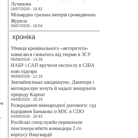
Лучанова
16/07/2026 - 16:42
Мільярдна гральна імперія громадянина
Журила
09/07/2026 - 18:04
хроніка
Убивця кримінального «авторитета»
намагався сховатись від тюрми в ЗСУ
06/08/2026 - 14:28
НАБУ і САП вручили експослу в США
нові підозри
06/08/2026 - 12:19
Звичайнісіньке шкідництво. Джипери і
мотокросери хочуть й надалі знищувати
природу Карпат
04/08/2026 - 20:19
ее
Розкрадання міжнародної допомоги: суд
відправив Банькова із МЗС в СІЗО
03/08/2026 - 20:43
р
Російські спецслужби переконали
пенсіонера вбити командира 2-го
корпусу Нацгвардії