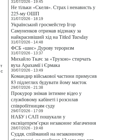
31/07/2026 - 19:45
Не тільки «Скеля». Страх і ненависть у
225-му ОШП
31/07/2026 - 18:19
Український гросмейстер Ігор
Самуненков отримав відзнаку за
найкрасивіший хід на Titled Tuesday
31/07/2026 - 14:48
ФСБ «шиє» Дурову тероризм
31/07/2026 - 13:37
Михайло Ткач: за «Трухою» стирчать
вуха Арахамії і Єрмака
т
30/07/2026 - 13:49
 с
Командир військової частини примусив
83 підлеглих будувати йому маєток
29/07/2026 - 21:38
Прокурор знімав інтимне відео у
службовому кабінеті і розсилав
співробітницям суду
29/07/2026 - 17:09
НАБУ і САП пошукали у
ексвіцепрем’єрки незаконне збагачення
28/07/2026 - 19:48
Суддя, спійманий на незаконному
збагаченні, не знайшов 12 млн грн для