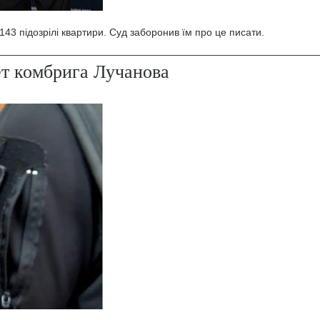
43 підозрілі квартири. Суд заборонив їм про це писати.
ет комбрига Лучанова