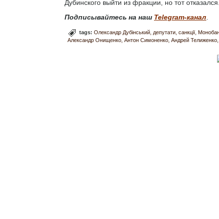
Дубинского выйти из фракции, но тот отказался
Подписывайтесь на наш
Telegram-канал
.
tags:
Олександр Дубінський
депутати
санкції
Моноба
Александр Онищенко
Антон Симоненко
Андрей Телиженко