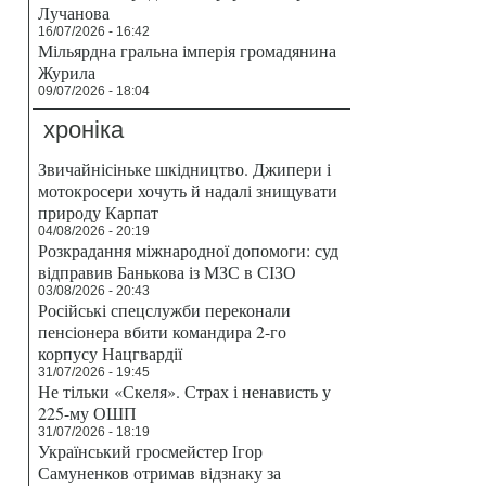
Лучанова
16/07/2026 - 16:42
Мільярдна гральна імперія громадянина
Журила
09/07/2026 - 18:04
хроніка
Звичайнісіньке шкідництво. Джипери і
мотокросери хочуть й надалі знищувати
природу Карпат
04/08/2026 - 20:19
Розкрадання міжнародної допомоги: суд
відправив Банькова із МЗС в СІЗО
03/08/2026 - 20:43
Російські спецслужби переконали
пенсіонера вбити командира 2-го
корпусу Нацгвардії
31/07/2026 - 19:45
Не тільки «Скеля». Страх і ненависть у
225-му ОШП
31/07/2026 - 18:19
Український гросмейстер Ігор
Самуненков отримав відзнаку за
й