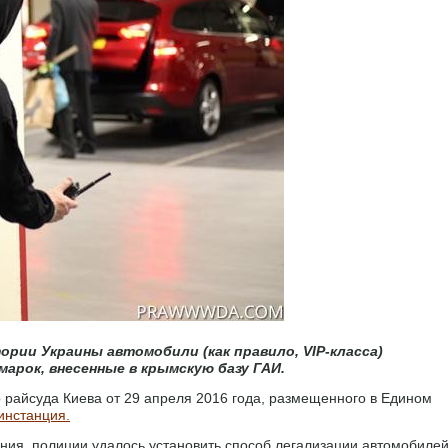
рии Украины автомобили (как правило, VIP-класса)
арок, внесенные в крымскую базу ГАИ.
о райсуда Киева от 29 апреля 2016 года, размещенного в Едином
инстанция.
ния, полиции удалось установить способ легализации автомобиле