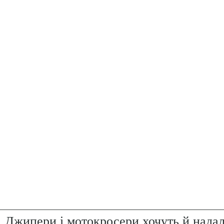
. Джипери і мотокросери хочуть й надал