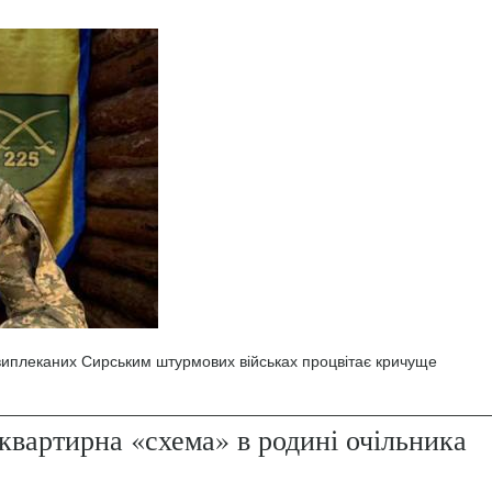
 виплеканих Сирським штурмових військах процвітає кричуще
квартирна «схема» в родині очільника