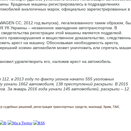
раины. Краденые машины регистрировались в подразделениях
втомобилей аналогичных марок, официально зарегистрированных в
WAGEN CC, 2012 год выпуска), легализованного таким образом, б
289 УК Украины – незаконное завладение автотранспортом. В
к свидетельства регистрации этой машины является подделкой.
ного правонарушения и вещественное доказательство, следственн
ложить арест на машину. Обосновывая необходимость ареста,
перешний хозяин автомобиля может уничтожить или спрятать маши
ановил удовлетворить его, наложив арест на автомобиль.
112, в 2013 году по факту угонов начато 555 уголовных
ду угнали 1662 автомобиля, 138 преступлений раскрыли. В 2015
ов. За январь 2016 года угнали 145 автомобилей, раскрыли – 12.
тр судебных решений
регистрация транспортных средств
махінації
Крим
ГАИ