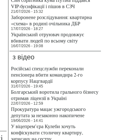
VIP-бусифікації і пішов в СЗЧ
21/07/2026 - 15:32
Заборонене розслідування: квартирна
«схема» в родині очільника ДБР
17/07/2026 - 18:27
Український отруювач продовжує
вбивати людей по всьому світу
16/07/2026 - 19:08
з відео
Російські спецслужби переконали
пенсіонера вбити командира 2-го
корпусу Нацгвардії
31/07/2026 - 19:45
Болгарський воротила грального бізнесу
отримав ліцензії в Україні
22/07/2026 - 12:59
Прокуратура мацає ужгородського
депутата за незаконно накопичене
19/06/2026 - 14:41
У віцепрем’єра Кулеби хочуть
конфіскувати столичну квартиру,
і
записану на сестру