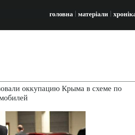
головна
матеріали
хронік
зовали оккупацию Крыма в схеме по
омобилей