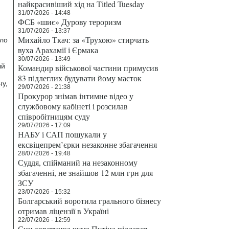
найкрасивіший хід на Titled Tuesday
31/07/2026 - 14:48
ФСБ «шиє» Дурову тероризм
31/07/2026 - 13:37
Михайло Ткач: за «Трухою» стирчать
ыло
вуха Арахамії і Єрмака
30/07/2026 - 13:49
ый
Командир військової частини примусив
83 підлеглих будувати йому маєток
ну,
29/07/2026 - 21:38
Прокурор знімав інтимне відео у
службовому кабінеті і розсилав
співробітницям суду
29/07/2026 - 17:09
НАБУ і САП пошукали у
ексвіцепрем’єрки незаконне збагачення
28/07/2026 - 19:48
Суддя, спійманий на незаконному
збагаченні, не знайшов 12 млн грн для
ЗСУ
23/07/2026 - 15:32
Болгарський воротила грального бізнесу
отримав ліцензії в Україні
22/07/2026 - 12:59
Син соратника кума Путіна піддався