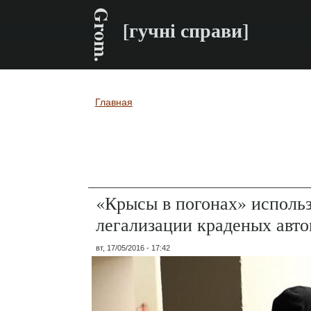
Grom.
[гучні справи]
Главная
Вы здесь
«Крысы в погонах» исполь
легализации краденых авт
вт, 17/05/2016 - 17:42