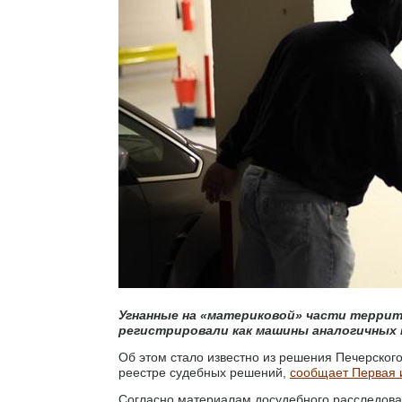
Угнанные на «материковой» части террито
регистрировали как машины аналогичных м
Об этом стало известно из решения Печерског
реестре судебных решений,
сообщает Первая 
Согласно материалам досудебного расследова