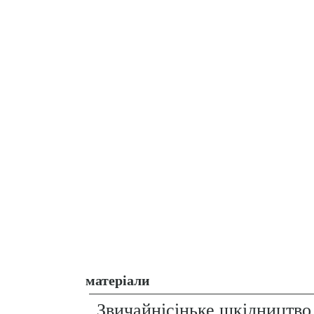
матеріали
Звичайнісіньке шкідництво