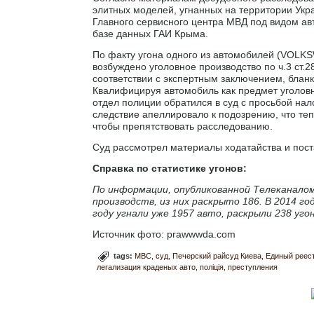
элитных моделей, угнанных на территории Ук
Главного сервисного центра МВД под видом а
базе данных ГАИ Крыма.
По факту угона одного из автомобилей (VOLKS
возбуждено уголовное производство по ч.3 ст.
соответствии с экспертным заключением, блан
Квалифицируя автомобиль как предмет уголов
отдел полиции обратился в суд с просьбой на
следствие апеллировало к подозрению, что те
чтобы препятствовать расследованию.
Суд рассмотрел материалы ходатайства и пост
Справка по статистике угонов:
По информации, опубликованной Телеканалом 
производств, из них раскрыто 186. В 2014 го
году угнали уже 1957 авто, раскрыли 238 угон
Источник фото: prawwwda.com
tags:
МВС
суд
Печерский райсуд Киева
Единый реес
легализация краденых авто
поліція
преступления