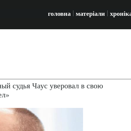
головна
матеріали
хронік
ый судья Чаус уверовал в свою
ел»