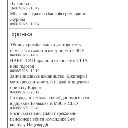
Лучанова
16/07/2026 - 16:42
Мільярдна гральна імперія громадянина
Журила
09/07/2026 - 18:04
хроніка
Убивця кримінального «авторитета»
намагався сховатись від тюрми в ЗСУ
06/08/2026 - 14:28
НАБУ і САП вручили експослу в США
нові підозри
06/08/2026 - 12:19
Звичайнісіньке шкідництво. Джипери і
мотокросери хочуть й надалі знищувати
природу Карпат
04/08/2026 - 20:19
Розкрадання міжнародної допомоги: суд
відправив Банькова із МЗС в СІЗО
03/08/2026 - 20:43
Російські спецслужби переконали
пенсіонера вбити командира 2-го
корпусу Нацгвардії