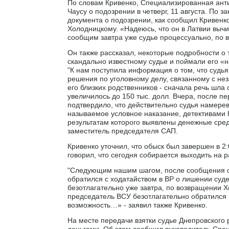
По словам Кривенко, Специализированная ант
Чаусу о подозрении в четверг, 11 августа. По 
документа о подозрении, как сообщил Кривенко
Холодницкому. «Надеюсь, что он в Латвии вычи
сообщим завтра уже судье процессуально, по вс
Он также рассказал, некоторые подробности о
скандально известному судье и поймали его «н
"К нам поступила информация о том, что судья
решения по уголовному делу, связанному с не
его близких родственников - сначала речь шла
увеличилось до 150 тыс. долл. Вчера, после п
подтвердило, что действительно судья намерев
называемое условное наказание, детективами
результатам которого выявлены денежные средст
заместитель председателя САП.
Кривенко уточнил, что обыск был завершен в 2
говорил, что сегодня собирается выходить на 
"Следующим нашим шагом, после сообщения о
обратился с ходатайством в ВР о лишении суде
безотлагательно уже завтра, по возвращении Х
председатель ВСУ безотлагательно обратился в
возможность…» - заявил также Кривенко.
На месте передачи взятки судье Днепровского
деньгами. Об этом сообщил руководитель Спе