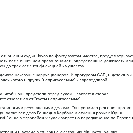
 в отношении судьи Чауса по факту взяточничества, предусматривае
цати лет с лишением права занимать определенные должности или
ок до трех лет с конфискацией имущества.
дливое наказание коррупционеров. И прокуроры САП, и детективы
влечь этого и других "неприкасаемых" к справедливой
о, чтобы они предстали перед судом, "является старая
жет отказаться от "касты неприкасаемых".
мался многими резонансными делами. Он принимал решения против
ода, позже вел дело Геннадия Корбана и отменил розыск Юрия
ий" снял в европейских судах запрет на передвижение по Европе 
страции и входил в список на люстрацию Минюста, однако