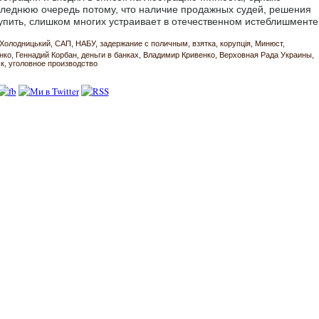
оследнюю очередь потому, что наличие продажных судей, решения
упить, слишком многих устраивает в отечественном истеблишменте.
 Холодницький
САП
НАБУ
задержание с поличным
взятка
корупція
Минюст
нко
Геннадий Корбан
деньги в банках
Владимир Кривенко
Верховная Рада Украины
к
уголовное производство