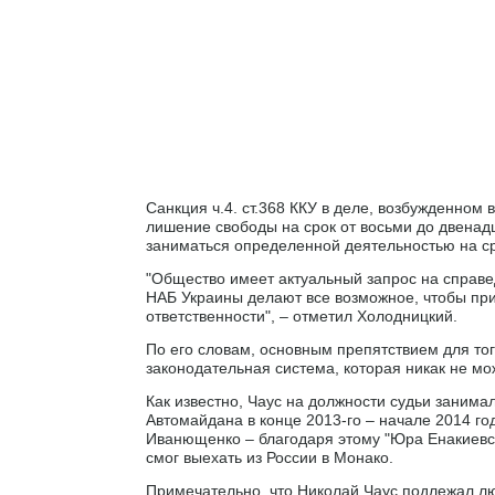
Санкция ч.4. ст.368 ККУ в деле, возбужденном
лишение свободы на срок от восьми до двенад
заниматься определенной деятельностью на ср
"Общество имеет актуальный запрос на справе
НАБ Украины делают все возможное, чтобы при
ответственности", – отметил Холодницкий.
По его словам, основным препятствием для тог
законодательная система, которая никак не мо
Как известно, Чаус на должности судьи зани
Автомайдана в конце 2013-го – начале 2014 г
Иванющенко – благодаря этому "Юра Енакиевск
смог выехать из России в Монако.
Примечательно, что Николай Чаус подлежал лю