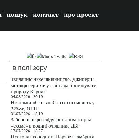
а
пошук
контакт
про проект
в полі зору
Звичайнісіньке шкідництво. Джипери і
мотокросери хочуть й надалі знищувати
природу Карпат
04/08/2026 - 20:19
Не тільки «Скеля». Страх і ненависть у
225-му ОШП
31/07/2026 - 18:19
Заборонене розслідування: квартирна
«схема» в родині очільника ДБР
17/07/2026 - 18:27
Психопат-городник. Портрет комбрига