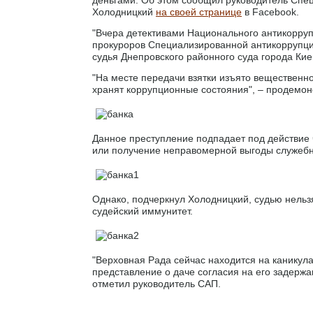
Холодницкий
на своей странице
в Facebook.
"Вчера детективами Национального антикорру
прокуроров Специализированной антикоррупци
судья Днепровского районного суда города Кие
"На месте передачи взятки изъято вещественн
хранят коррупционные состояния", – продемон
Данное преступление подпадает под действие ч
или получение неправомерной выгоды служеб
Однако, подчеркнул Холодницкий, судью нельзя
судейский иммунитет.
"Верховная Рада сейчас находится на каникул
представление о даче согласия на его задержан
отметил руководитель САП.