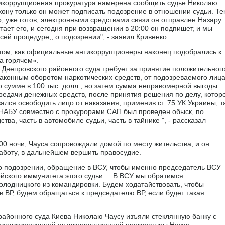
икоррупционная прокуратура намерена сообщить судье Николаю
закону только он может подписать подозрение в отношении судьи. Те
, уже готов, электронными средствами связи он отправлен Назару
тает его, и сегодня при возвращении в 20:00 он подпишет, и мы
ей процедуре,, о подозрении", - заявил Кривенко.
 том, как официальные антикоррупционеры наконец подобрались к
а горячем».
 Днепровского районного суда требует за принятие положительног
законным оборотом наркотических средств, от подозреваемого лица
 о сумме в 100 тыс. долл., но затем сумма неправомерной выгоды
ередачи денежных средств, после принятия решения по делу, котор
ался освободить лицо от наказания, применив ст. 75 УК Украины, т
 НАБУ совместно с прокурорами САП был проведен обыск, по
ва, часть в автомобиле судьи, часть в тайнике ", - рассказал
:00 ночи, Чауса сопровождали домой по месту жительства, и он
работу, в дальнейшем вершить правосудие.
 подозрении, обращение в ВСУ, чтобы именно председатель ВСУ
йского иммунитета этого судьи ... В ВСУ мы обратимся
олодницкого из командировки. Будем ходатайствовать, чтобы
 ВР, будем обращаться к председателю ВР, если будет такая
 районного суда Киева Николаю Чаусу изъяли стеклянную банку с
циализированной антикоррупционной прокуратуры Назар