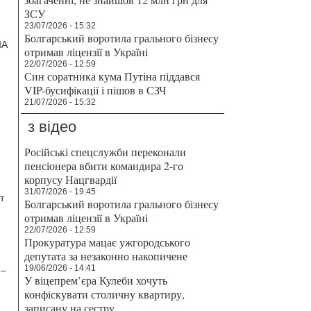
ЗСУ
23/07/2026 - 15:32
Болгарський воротила грального бізнесу
ША
отримав ліцензії в Україні
22/07/2026 - 12:59
Син соратника кума Путіна піддався
VIP-бусифікації і пішов в СЗЧ
21/07/2026 - 15:32
з відео
Російські спецслужби переконали
пенсіонера вбити командира 2-го
корпусу Нацгвардії
31/07/2026 - 19:45
т
Болгарський воротила грального бізнесу
отримав ліцензії в Україні
22/07/2026 - 12:59
Прокуратура мацає ужгородського
депутата за незаконно накопичене
19/06/2026 - 14:41
 –
У віцепрем’єра Кулеби хочуть
конфіскувати столичну квартиру,
записану на сестру