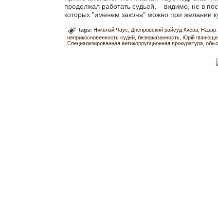
продолжал работать судьей, – видимо, не в п
которых "именем закона" можно при желании к
tags:
Николай Чаус
Днепровский райсуд Киева
Назар
неприкосновенность судей
безнаказанность
Юрій Іванюще
Специализированная антикоррупционная прокуратура
обыс