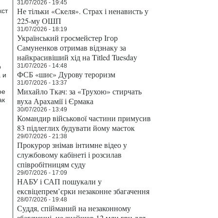
31/07/2026 - 19:45
Не тільки «Скеля». Страх і ненависть у
кст
225-му ОШП
31/07/2026 - 18:19
Український гросмейстер Ігор
Самуненков отримав відзнаку за
найкрасивіший хід на Titled Tuesday
31/07/2026 - 14:48
о
ФСБ «шиє» Дурову тероризм
 и
31/07/2026 - 13:37
Михайло Ткач: за «Трухою» стирчать
ое
ак
вуха Арахамії і Єрмака
30/07/2026 - 13:49
Командир військової частини примусив
83 підлеглих будувати йому маєток
29/07/2026 - 21:38
Прокурор знімав інтимне відео у
службовому кабінеті і розсилав
співробітницям суду
29/07/2026 - 17:09
НАБУ і САП пошукали у
ексвіцепрем’єрки незаконне збагачення
28/07/2026 - 19:48
Суддя, спійманий на незаконному
збагаченні, не знайшов 12 млн грн для