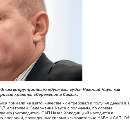
ядным коррупционным «душком» судья Николай Чаус, как
призыв хранить сбережения в банках.
са поймали на взяточничестве - он требовал и получил деньги в в
3,7 млн гривен. Задержание Чауса с поличным, по словам
венко (руководитель САП Назар Холодницкий находится в
рвых операций, проведенных силами исключительно НАБУ и САП. Об