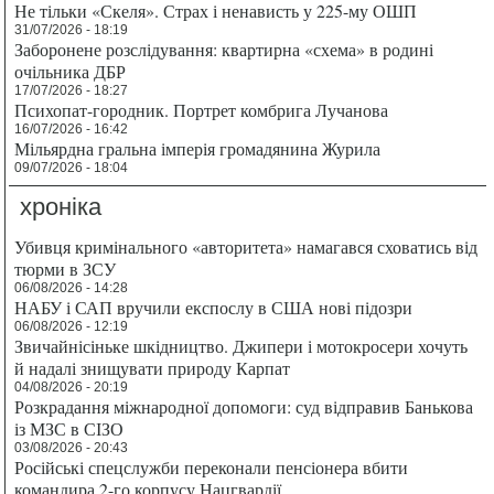
Не тільки «Скеля». Страх і ненависть у 225-му ОШП
31/07/2026 - 18:19
Заборонене розслідування: квартирна «схема» в родині
очільника ДБР
17/07/2026 - 18:27
Психопат-городник. Портрет комбрига Лучанова
16/07/2026 - 16:42
Мільярдна гральна імперія громадянина Журила
09/07/2026 - 18:04
хроніка
Убивця кримінального «авторитета» намагався сховатись від
тюрми в ЗСУ
06/08/2026 - 14:28
НАБУ і САП вручили експослу в США нові підозри
06/08/2026 - 12:19
Звичайнісіньке шкідництво. Джипери і мотокросери хочуть
й надалі знищувати природу Карпат
04/08/2026 - 20:19
Розкрадання міжнародної допомоги: суд відправив Банькова
із МЗС в СІЗО
03/08/2026 - 20:43
Російські спецслужби переконали пенсіонера вбити
командира 2-го корпусу Нацгвардії