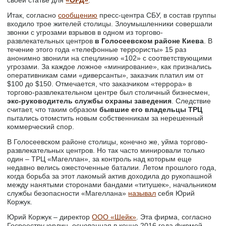
своей статье для
«ОРД»
.
Итак, согласно
сообщению
пресс-центра СБУ, в состав группы
входило трое жителей столицы. Злоумышленники совершали
звонки с угрозами взрывов в одном из торгово-
развлекательных центров
в Голосеевском районе Киева
. В
течение этого года «телефонные террористы» 15 раз
анонимно звонили на спецлинию «102» с соответствующими
угрозами. За каждое ложное «минирование», как признались
оперативникам сами «диверсанты», заказчик платил им от
$100 до $150. Отмечается, что заказчиком «террора» в
торгово-развлекательном центре был столичный бизнесмен,
экс-руководитель службы охраны заведения
. Следствие
считает, что таким образом
бывшие его владельцы ТРЦ
пытались отомстить новым собственникам за нерешенный
коммерческий спор.
В Голосеевском районе столицы, конечно же, уйма торгово-
развлекательных центров. Но так часто минировали только
один – ТРЦ «Магеллан», за контроль над которым еще
недавно велись ожесточенные баталии. Летом прошлого года,
когда борьба за этот лакомый актив доходила до рукопашной
между нанятыми сторонами бандами «титушек», начальником
службы безопасности «Магеллана»
называл
себя Юрий
Коржук.
Юрий Коржук – директор
ООО «Шейк»
. Эта фирма, согласно
Госреестру юрлиц, основанная в конце 2016 года фирмой