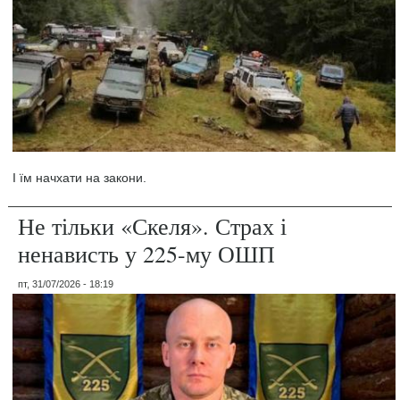
І їм начхати на закони.
Не тільки «Скеля». Страх і
ненависть у 225-му ОШП
пт, 31/07/2026 - 18:19