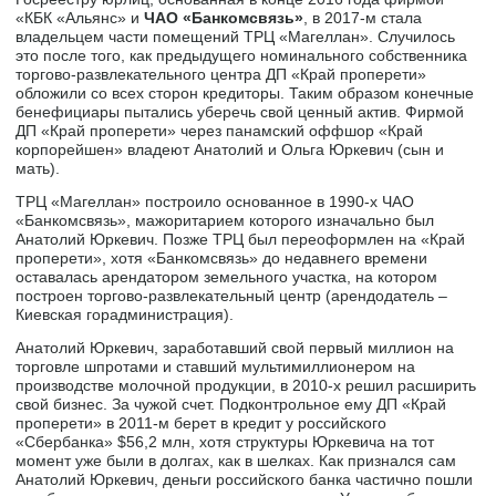
«КБК «Альянс» и
ЧАО «Банкомсвязь»
, в 2017-м стала
владельцем части помещений ТРЦ «Магеллан». Случилось
это после того, как предыдущего номинального собственника
торгово-развлекательного центра ДП «Край проперети»
обложили со всех сторон кредиторы. Таким образом конечные
бенефициары пытались уберечь свой ценный актив. Фирмой
ДП «Край проперети» через панамский оффшор «Край
корпорейшен» владеют Анатолий и Ольга Юркевич (сын и
мать).
ТРЦ «Магеллан» построило основанное в 1990-х ЧАО
«Банкомсвязь», мажоритарием которого изначально был
Анатолий Юркевич. Позже ТРЦ был переоформлен на «Край
проперети», хотя «Банкомсвязь» до недавнего времени
оставалась арендатором земельного участка, на котором
построен торгово-развлекательный центр (арендодатель –
Киевская горадминистрация).
Анатолий Юркевич, заработавший свой первый миллион на
торговле шпротами и ставший мультимиллионером на
производстве молочной продукции, в 2010-х решил расширить
свой бизнес. За чужой счет. Подконтрольное ему ДП «Край
проперети» в 2011-м берет в кредит у российского
«Сбербанка» $56,2 млн, хотя структуры Юркевича на тот
момент уже были в долгах, как в шелках. Как признался сам
Анатолий Юркевич, деньги российского банка частично пошли