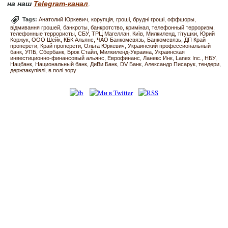
на наш
Telegram-канал
.
Tags:
Анатолий Юркевич
корупція
гроші
брудні гроші
оффшоры
відмивання грошей
банкроты
банкротство
кримінал
телефонный терроризм
телефонные террористы
СБУ
ТРЦ Магеллан
Київ
Милкиленд
тітушки
Юрий
Коржук
ООО Шейк
КБК Альянс
ЧАО Банкомсвязь
Банкомсвязь
ДП Край
проперети
Край проперети
Ольга Юркевич
Украинский профессиональный
банк
УПБ
Сбербанк
Брок Стайл
Милкиленд-Украина
Украинская
инвестиционно-финансовый альянс
Еврофинанс
Ланекс Инк
Lanex Inc.
НБУ
Нацбанк
Национальный банк
ДиВи Банк
DV Банк
Александр Писарук
тендери
держзакупівлі
в полі зору