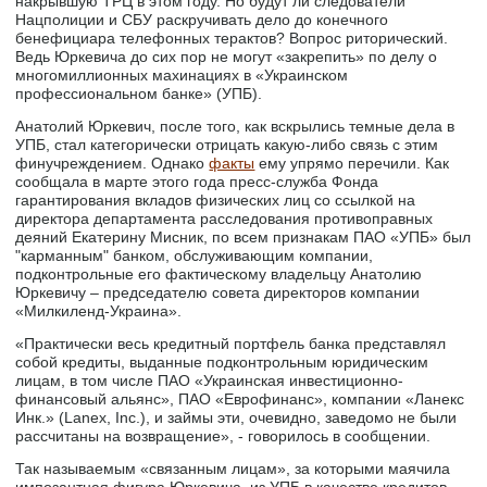
накрывшую ТРЦ в этом году. Но будут ли следователи
Нацполиции и СБУ раскручивать дело до конечного
бенефициара телефонных терактов? Вопрос риторический.
Ведь Юркевича до сих пор не могут «закрепить» по делу о
многомиллионных махинациях в «Украинском
профессиональном банке» (УПБ).
Анатолий Юркевич, после того, как вскрылись темные дела в
УПБ, стал категорически отрицать какую-либо связь с этим
финучреждением. Однако
факты
ему упрямо перечили. Как
сообщала в марте этого года пресс-служба Фонда
гарантирования вкладов физических лиц со ссылкой на
директора департамента расследования противоправных
деяний Екатерину Мисник, по всем признакам ПАО «УПБ» был
"карманным" банком, обслуживающим компании,
подконтрольные его фактическому владельцу Анатолию
Юркевичу – председателю совета директоров компании
«Милкиленд-Украина».
«Практически весь кредитный портфель банка представлял
собой кредиты, выданные подконтрольным юридическим
лицам, в том числе ПАО «Украинская инвестиционно-
финансовый альянс», ПАО «Еврофинанс», компании «Ланекс
Инк.» (Lanex, Inc.), и займы эти, очевидно, заведомо не были
рассчитаны на возвращение», - говорилось в сообщении.
Так называемым «связанным лицам», за которыми маячила