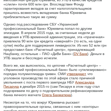
импозантная фигура Юркевича, из УПБ в качестве кредитов
«слили» почти 600 млн грн. Впоследствии Фонду
гарантирования вкладов за счет налогоплательщиков
пришлось возместить вкладчикам банка Юркевича
приблизительно такую же сумму.
Однако под расследование СБУ «Украинский
профессиональный банк» Юркевича попал по другим
эпизодам. В апреле 2015 года, за считанные недели до
введения в УПБ временной администрации, эта «прачечная»
привлекла 90 млн грн кредита «овернайт» (то есть, на одни
сутки) якобы для поддержания ликвидности. Из них 52 млн грн
предоставил банк «Расчетный центр», принадлежащий
Нацбанку, остальные – ПАО «ДиВи Банк» (
DV Банк
). Деньги в
УПБ зашли и бесследно исчезли.
Всего же, как выяснилось, по цепочке «Расчетный центр» –
«Украинский профессиональный банк» было «утилизировано»
порядка полумиллиарда гривен. СМИ
утверждают
, что
уголовное производство по этой афере стало причиной
увольнения с поста первого зампреда НБУ
Александра
Писарука
в декабре 2015-го (сам Писарук в этом году стал
подозреваем по делу о подозрительном рефинансировании
банка яичного магната
Олега Бахматюка
).
Несмотря на то, что вокруг Юркевича рыскают
правоохранительные органы, связанные с ним «конторы»
зарабатывают сотни миллионов гривен на подрядах