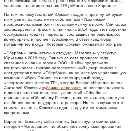
на обслуживание кредита, ранее взятого у «Укрэксимбанка»,
частично – на строительство ТРЦ «Магеллан» в Харькове.
На том, почему Анатолий Юркевич ходил с протянутой рукой
по «чужим» банкам, имея собственный «Украинский
профессиональный банк», остановимся чуть позже. Сейчас же
зафиксируем тот факт, что, начиная с 2014 года, этот воротила
обслуживать кредиты перестал, сославшись на революцию,
войну, кризис и прочее «зубожіння». В ответ кредиторы
потащили его в суды. Которые Юркевич ожидаемо проиграл.
«Сбербанк» окончательно отсудил «Магеллан» у структур
Юркевича в 2018 году. Однако до лета прошлого года
связанное с нашим героем ООО «Шейк» продолжало
контролировать торгово-развлекательный центр, взимая с
арендаторов плату. «Сбербанк» нанял местную управляющую
компанию «Брок Стайл», та наняла крупный отряд
«спортсменов» и взяла ТРЦ в осаду. Вскоре «Магеллан» пал.
Анатолий Юркевич
публично жаловался
на несправедливость
и давил на патриотизм, ведь украинский «Сбербанк»
принадлежит «Сбербанку России», полностью находящемуся
в собственности государства-агрессора. Но его зову мало кто
внимал, и активы Юркевича один за другим «отжимались»
кредиторами.
Вероятно, бывшему собственнику было трудно смириться с
потерей «Магеллана», что объясняет волну «минирований»,