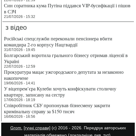
Син соратника кума Путіна піддався VIP-бусифікації і пішов
в СЗЧ
21/07/2026 - 15:32
з відео
Російські спецслужби переконали пенсіонера вбити
командира 2-го корпусу Нацгвардії
31/07/2026 - 19:45
Болгарський воротила грального бізнесу отримав ліцензії в
Україні
22/07/2026 - 12:59
Прокуратура мацає ужгородського депутата за незаконно
накопичене
19/06/2026 - 14:41
У віцепрем’єра Кулеби хочуть конфіскувати столичну
квартиру, записану на сестру
17/06/2026 - 18:19
Співробітник СБУ пропонував бізнесмену закрити
кримінальну справу за $150 тисяч
16/06/2026 - 16:56
Grom.
[гучні справи]
(с) 2016 - 2026. Передрук авторських
матеріалів обмежено (докладніше див.
тут
).