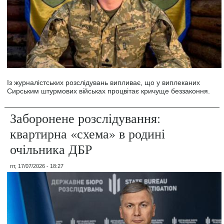
Із журналістських розслідувань випливає, що у виплеканих
Сирським штурмових військах процвітає кричуще беззаконня.
Заборонене розслідування:
квартирна «схема» в родині
очільника ДБР
пт, 17/07/2026 - 18:27