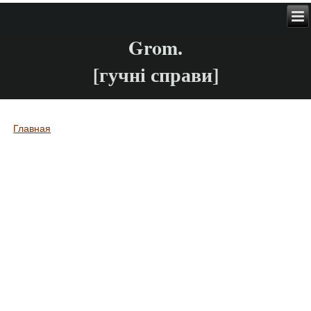
Grom.
[гучні справи]
Главная
Вы здесь