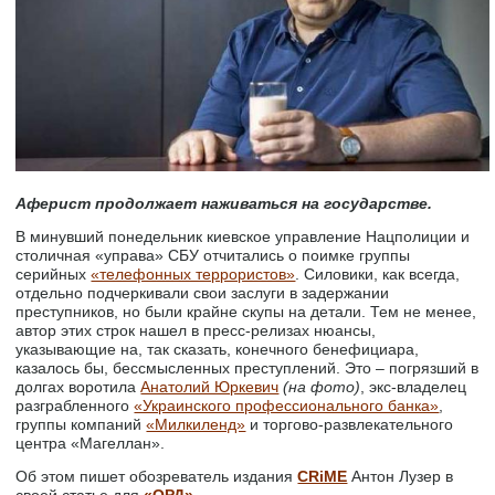
Аферист продолжает наживаться на государстве.
В минувший понедельник киевское управление Нацполиции и
столичная «управа» СБУ отчитались о поимке группы
серийных
«телефонных террористов»
. Силовики, как всегда,
отдельно подчеркивали свои заслуги в задержании
преступников, но были крайне скупы на детали. Тем не менее,
автор этих строк нашел в пресс-релизах нюансы,
указывающие на, так сказать, конечного бенефициара,
казалось бы, бессмысленных преступлений. Это – погрязший в
долгах воротила
Анатолий Юркевич
(на фото)
, экс-владелец
разграбленного
«Украинского профессионального банка»
,
группы компаний
«Милкиленд»
и торгово-развлекательного
центра «Магеллан».
Об этом пишет обозреватель издания
CRiME
Антон Лузер в