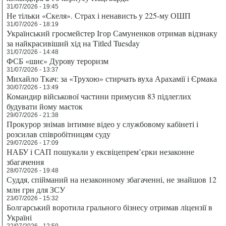
31/07/2026 - 19:45
Не тільки «Скеля». Страх і ненависть у 225-му ОШП
31/07/2026 - 18:19
Український гросмейстер Ігор Самуненков отримав відзнаку
за найкрасивіший хід на Titled Tuesday
31/07/2026 - 14:48
ФСБ «шиє» Дурову тероризм
31/07/2026 - 13:37
Михайло Ткач: за «Трухою» стирчать вуха Арахамії і Єрмака
30/07/2026 - 13:49
Командир військової частини примусив 83 підлеглих
будувати йому маєток
29/07/2026 - 21:38
Прокурор знімав інтимне відео у службовому кабінеті і
розсилав співробітницям суду
29/07/2026 - 17:09
НАБУ і САП пошукали у ексвіцепрем’єрки незаконне
збагачення
28/07/2026 - 19:48
Суддя, спійманий на незаконному збагаченні, не знайшов 12
млн грн для ЗСУ
23/07/2026 - 15:32
Болгарський воротила грального бізнесу отримав ліцензії в
Україні
22/07/2026 - 12:59