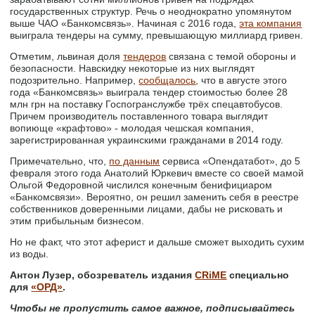
государственных структур. Речь о неоднократно упомянутом
выше ЧАО «Банкомсвязь». Начиная с 2016 года,
эта компания
выиграла тендеры на сумму, превышающую миллиард гривен.
Отметим, львиная доля
тендеров
связана с темой обороны и
безопасности. Навскидку некоторые из них выглядят
подозрительно. Например,
сообщалось
, что в августе этого
года «Банкомсвязь» выиграла тендер стоимостью более 28
млн грн на поставку Госпогранслужбе трёх спецавтобусов.
Причем производитель поставленного товара выглядит
вопиюще «крафтово» - молодая чешская компания,
зарегистрированная украинскими гражданами в 2014 году.
Примечательно, что,
по данным
сервиса «Опендатабот», до 5
февраля этого года Анатолий Юркевич вместе со своей мамой
Ольгой Федоровной числился конечным бенифициаром
«Банкомсвязи». Вероятно, он решил заменить себя в реестре
собственников доверенными лицами, дабы не рисковать и
этим прибыльным бизнесом.
Но не факт, что этот аферист и дальше сможет выходить сухим
из воды.
Антон Лузер, обозреватель издания
CRiME
специально
для
«ОРД»
.
Чтобы не пропустить самое важное, подписывайтесь