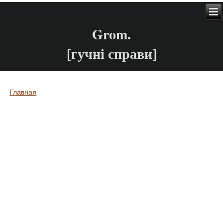
Grom.
[гучні справи]
Главная
Вы здесь