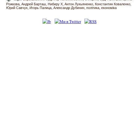
Рожкова
Андрей Барташ
Нибиру Х
Антон Лукьяненко
Константин Коваленко
Юрий Савчук
Игорь Палица
Александр Дубинин
політика
економіка