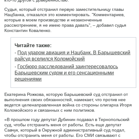
кто-то другой с доверенностью.
Судья, который отстранил первую заместительницу главы
Нацбанка, отказался это комментировать. "Комментариев,
которые в моем производстве и незаконченные
рассмотрением, я не имею права давать", – добавил судья
Константин Коваленко.
Читайте также:
-
Под ударом авиация и Нацбанк. В Барышевский
райсуд вселился Коломойский
-
Госбюро расследований заинтересовалось
Барышевским судом и его сенсационными
решениями
Екатерина Рожкова, которую Барышевский суд отстранил от
выполнения своих обязанностей, намекает, что против нее
ведется целенаправленная война со стороны олигарха Игоря
Коломойского и связанных с ним политиков.
«В прошлом году депутат Дубинин подавал в Тернопольский
суд, чтобы отстранить меня от работы. Есть еще депутат
Савчук, который в Окружной административный суд подал,
чтобы отстранить меня от работы. Его СМИ связывают с