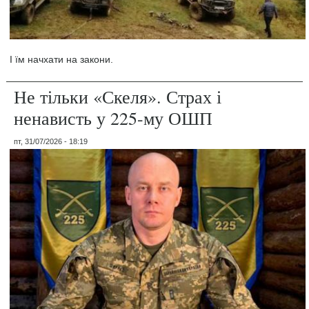
І їм начхати на закони.
Не тільки «Скеля». Страх і
ненависть у 225-му ОШП
пт, 31/07/2026 - 18:19