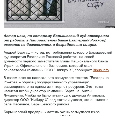
Автор иска, по которому Барышевский суд отстранил
от работы в Национальном банке Екатерину Рожкову,
оказался не бизнесменом, а безработным нищим.
Андрей Барташ – истец, по требованию которого Барышевский
суд запретил Екатерине Рожковой работать на своей
должности первого заместителя главы Национального банка
Украины. Официально он бизнесмен, который стал
основателем компании ООО "Нибиру Х", сообщает
Вihus.info
.
В своем иске он написал, что возмутился текстом "Екатерина
Рожкова – образец государственного управленца",
размещенного на одном из интернет-ресурсов. Этот текст
написал якобы директор компании Барташа, Антон
Лукьяненко. Чтобы не было путаницы с другими Антонами,
директор ООО "Нибиру Х" под статьей указал, что он живет в
селе Пасечное, Барышевского района.
Барышевский предприниматель очень возмутился из-за