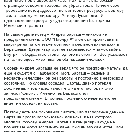
комплиментов в адрес замглавы НБУ. Его иск на восьми
страницах содержит требование убрать текст. Причем свое
требование истец адресует не к интернет-ресурсу, а к автору
текста, своему же директору, Антону Лукьяненко. И
одновременно требует у суда отстранения Екатерины
Рожковой от работы.
На самом деле истец – Андрей Барташ – никакой не
предприниматель. ООО "Нибиру Х" и он сам прописаны в
квартире на пятом этаже обычной панельной пятиэтажки в
Барышевке. Двери квартиры не закрываются – замок выбит.
Внутри – ободранные стены, одного из окон нет. Все указывает
на то, что здесь живет вконец обнищавший человек.
Соседи Андрея Барташа не верят, что он предприниматель, да
еще и судится с Нацбанком. Мол, Барташ – бедный и
несчастный человек, он без работы и постоянно в нетрезвом
состоянии. По словам соседей, Барташ давно потерял
документы, и год назад узнал, что на его паспорт кто-то
записал "фирму". Именно так Барташ стал
предпринимателем. Впрочем, последнюю неделю его не
видят ни соседи, ни друзья.
Поэтому есть все основания считать, что паспортные данные
Барташа просто использовали для иска, из-за которого
уволили Рожкову. Андрея Барташа в канцелярии суда не
помнят. Не могут вспомнить даже, был ли это сам истец, или