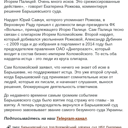
Игорем Палицей. Очень много исков. Это срежиссированные
действие», - говорит Екатерина Рожкова, комментируя
решение Барышевського суда.
Нардеп Юрий Савчук, которого упоминает Рожкова, в
Верховную Раду пришел с должности вице-президента ФК
«Волынь», принадлежащего Игорю Палице. Сам Палица тесно
связан с олигархом Игорем Коломойским. Второй нардеп,
который добивался увольнения Рожковой, Александр Дубинин
- с 2009 года и до избрания в парламент в 2014 году был
председателем правления ОАО «Днепроазот», который
входит в состав бизнес-империи Коломойского. То есть оба
нардепа-истца - это люди из круга олигарха.
Сам Коломойский заявил, что ничего не знает об иске в
Барышевке, но поддерживает истца. Это уже второй случай,
когда Барышевский суд принимает сомнительные иски от
людей, которые их писали, и начинает слушания, вынося
решения, блокирующие деятельность ответчиков.
До недавнего времени самым громким событием
Барышевского суда было взятие под стражу его главы - за
взятку. А теперь председатель вернулся и Барышевский суд
уверенно завоевывает звание самого безумного суда Украины.
Подписывайтесь на наш
Telegram-канал
.
tags:
Барышевский суд
Ігор Коломойський
олігархи
суд
НБУ
Екатерина