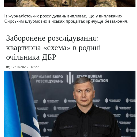
Із журналістських розслідувань випливає, що у виплеканих
Сирським штурмових військах процвітає кричуще беззаконня.
Заборонене розслідування:
квартирна «схема» в родині
очільника ДБР
пт, 17/07/2026 - 18:27