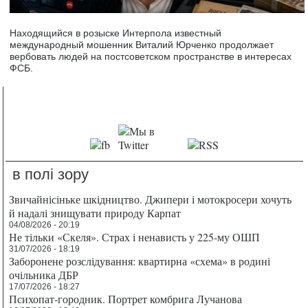
Находящийся в розыске Интерпола известный
международный мошенник Виталий Юрченко продолжает
вербовать людей на постсоветском пространстве в интересах
ФСБ.
в полі зору
Звичайнісіньке шкідництво. Джипери і мотокросери хочуть
й надалі знищувати природу Карпат
04/08/2026 - 20:19
Не тільки «Скеля». Страх і ненависть у 225-му ОШП
31/07/2026 - 18:19
Заборонене розслідування: квартирна «схема» в родині
очільника ДБР
17/07/2026 - 18:27
Психопат-городник. Портрет комбрига Лучанова