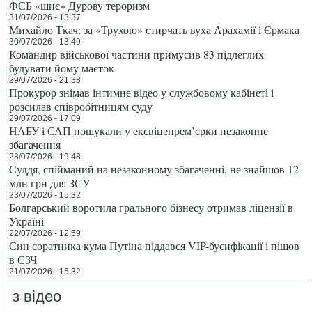
ФСБ «шиє» Дурову тероризм
31/07/2026 - 13:37
Михайло Ткач: за «Трухою» стирчать вуха Арахамії і Єрмака
30/07/2026 - 13:49
Командир військової частини примусив 83 підлеглих
будувати йому маєток
29/07/2026 - 21:38
Прокурор знімав інтимне відео у службовому кабінеті і
розсилав співробітницям суду
29/07/2026 - 17:09
НАБУ і САП пошукали у ексвіцепрем’єрки незаконне
збагачення
28/07/2026 - 19:48
Суддя, спійманий на незаконному збагаченні, не знайшов 12
млн грн для ЗСУ
23/07/2026 - 15:32
Болгарський воротила грального бізнесу отримав ліцензії в
Україні
22/07/2026 - 12:59
Син соратника кума Путіна піддався VIP-бусифікації і пішов
в СЗЧ
21/07/2026 - 15:32
з відео