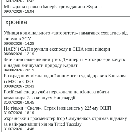
16/07/2026 - 16:42
Мільярдна гральна імперія громадянина Журила
09/07/2026 - 18:04
хроніка
Убивця кримінального «авторитета» намагався сховатись від
тюрми в ЗСУ
06/08/2026 - 14:28
НАБУ і САП вручили експослу в США нові підозри
06/08/2026 - 12:19
Звичайнісіньке шкідництво. Джипери і мотокросери хочуть
й надалі знищувати природу Карпат
04/08/2026 - 20:19
Розкрадання міжнародної допомоги: суд відправив Банькова
із МЗС в СІЗО
03/08/2026 - 20:43
Російські спецслужби переконали пенсіонера вбити
командира 2-го корпусу Нацгвардії
31/07/2026 - 19:45
Не тільки «Скеля». Страх і ненависть у 225-му ОШП
31/07/2026 - 18:19
Український гросмейстер Ігор Самуненков отримав відзнаку
за найкрасивіший хід на Titled Tuesday
31/07/2026 - 14:48