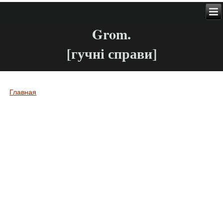
Grom.
[гучні справи]
Главная
Вы здесь