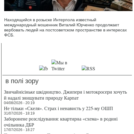
Находящийся в розыске Интерпола известный
международный мошенник Виталий Юрченко продолжает
вербовать людей на постсоветском пространстве в интересах
ФСБ.
в полі зору
Звичайнісіньке шкідництво. Джипери і мотокросери хочуть
й надалі знищувати природу Карпат
04/08/2026 - 20:19
Не тільки «Скеля». Страх і ненависть у 225-му ОШП
31/07/2026 - 18:19
Заборонене розслідування: квартирна «схема» в родині
очільника ДБР
17/07/2026 - 18:27