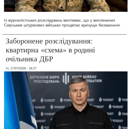
Із журналістських розслідувань випливає, що у виплеканих
Сирським штурмових військах процвітає кричуще беззаконня.
Заборонене розслідування:
квартирна «схема» в родині
очільника ДБР
пт, 17/07/2026 - 18:27