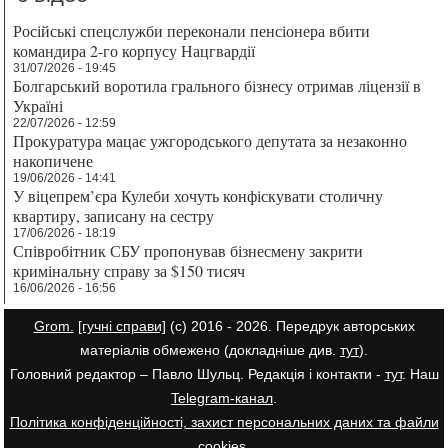
Російські спецслужби переконали пенсіонера вбити
командира 2-го корпусу Нацгвардії
31/07/2026 - 19:45
Болгарський воротила грального бізнесу отримав ліцензії в
Україні
22/07/2026 - 12:59
Прокуратура мацає ужгородського депутата за незаконно
накопичене
19/06/2026 - 14:41
У віцепрем’єра Кулеби хочуть конфіскувати столичну
квартиру, записану на сестру
17/06/2026 - 18:19
Співробітник СБУ пропонував бізнесмену закрити
кримінальну справу за $150 тисяч
16/06/2026 - 16:56
Grom.
[гучні справи]
(с) 2016 - 2026. Передрук авторських
матеріалів обмежено (докладніше див.
тут
).
Головний редактор – Павло Шульц. Редакція і контакти -
тут
. Наш
Telegram-канал
.
Політика конфіденційності, захист персональних даних та файли
cookies
.