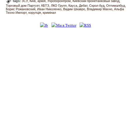
tags:
ЗСУ
Київ
армія
Укроборонпром
Киевский бронетанковый завод
Торговый дом Партсет
КБТЗ
ЛКО Групп
Кауса
Дебат
Скрол буд
Оптималбуд
Борис Рожановский
Иван Николенко
Вадим Шкавро
Владимир Махно
Альфа
Техно Импорт
корупція
кримінал