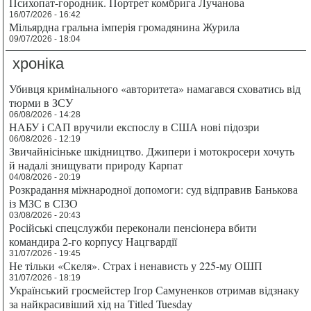
Психопат-городник. Портрет комбрига Лучанова
16/07/2026 - 16:42
Мільярдна гральна імперія громадянина Журила
09/07/2026 - 18:04
хроніка
Убивця кримінального «авторитета» намагався сховатись від
тюрми в ЗСУ
06/08/2026 - 14:28
НАБУ і САП вручили експослу в США нові підозри
06/08/2026 - 12:19
Звичайнісіньке шкідництво. Джипери і мотокросери хочуть
й надалі знищувати природу Карпат
04/08/2026 - 20:19
Розкрадання міжнародної допомоги: суд відправив Банькова
із МЗС в СІЗО
03/08/2026 - 20:43
Російські спецслужби переконали пенсіонера вбити
командира 2-го корпусу Нацгвардії
31/07/2026 - 19:45
Не тільки «Скеля». Страх і ненависть у 225-му ОШП
31/07/2026 - 18:19
Український гросмейстер Ігор Самуненков отримав відзнаку
за найкрасивіший хід на Titled Tuesday