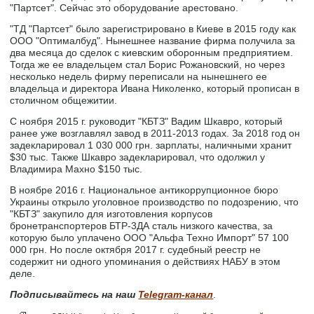
"Партсет". Сейчас это оборудование арестовано.
"ТД "Партсет" было зарегистрировано в Киеве в 2015 году как
ООО "Оптималбуд". Нынешнее название фирма получила за
два месяца до сделок с киевским оборонным предприятием.
Тогда же ее владельцем стал Борис Рожановский, но через
несколько недель фирму переписали на нынешнего ее
владельца и директора Ивана Николенко, который прописан в
столичном общежитии.
С ноября 2015 г. руководит "КБТЗ" Вадим Шкавро, который
ранее уже возглавлял завод в 2011-2013 годах. За 2018 год он
задекларировал 1 030 000 грн. зарплаты, наличными хранит
$30 тыс. Также Шкавро задекларировал, что одолжил у
Владимира Махно $150 тыс.
В ноябре 2016 г. Национальное антикоррупционное бюро
Украины открыло уголовное производство по подозрению, что
"КБТЗ" закупило для изготовления корпусов
бронетранспортеров БТР-3ДА сталь низкого качества, за
которую было уплачено ООО "Альфа Техно Импорт" 57 100
000 грн. Но после октября 2017 г. судебный реестр не
содержит ни одного упоминания о действиях НАБУ в этом
деле.
Подписывайтесь на наш
Telegram-канал
.