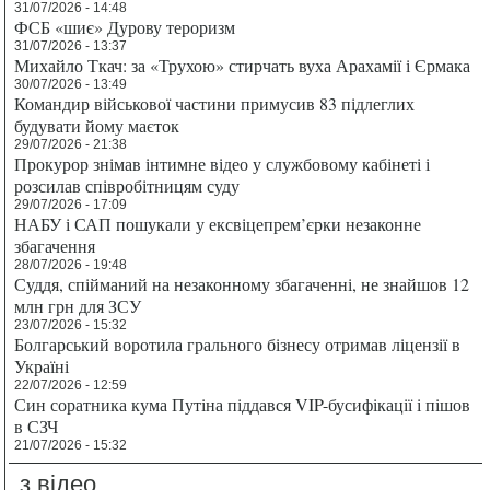
31/07/2026 - 14:48
ФСБ «шиє» Дурову тероризм
31/07/2026 - 13:37
Михайло Ткач: за «Трухою» стирчать вуха Арахамії і Єрмака
30/07/2026 - 13:49
Командир військової частини примусив 83 підлеглих
будувати йому маєток
29/07/2026 - 21:38
Прокурор знімав інтимне відео у службовому кабінеті і
розсилав співробітницям суду
29/07/2026 - 17:09
НАБУ і САП пошукали у ексвіцепрем’єрки незаконне
збагачення
28/07/2026 - 19:48
Суддя, спійманий на незаконному збагаченні, не знайшов 12
млн грн для ЗСУ
23/07/2026 - 15:32
Болгарський воротила грального бізнесу отримав ліцензії в
Україні
22/07/2026 - 12:59
Син соратника кума Путіна піддався VIP-бусифікації і пішов
в СЗЧ
21/07/2026 - 15:32
з відео