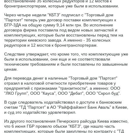
восстановление 35 колесных редукторов и 12 мостов к
бронетранспортерам, которые уже были в использовании.
Через четыре недели "КБТЗ" подписал с "Торговый дом
"Партсет" теперь уже договор поставки комплектующих к
БТР-3ДА на общую сумму 9,14 млн грн. Во исполнение
договора фирма поставила под видом новых запчастей и
комплектующих, которые были восстановлены перед тем на
территории киевского завода. А именно - 35 колесных
редукторов и 12 мостов к бронетранспортерам.
Следствие утверждает, что кроме того, что комплектующие уже
были в использовании, они еще и не соответствовали
техническим требованиям и были поставлены по завышенным
ценам.
Для перевода денег в наличные "Торговый дом "Партсет"
отразил в налоговой отчетности приобретение товаров у
предприятий с признаками "транзитности", а именно: ООО
"ЛКО Групп", ООО "Кауса", ООО "Дебат", ООО "Скрол буд".
В суде следователь ходатайствовал о доступе к банковским
счетам "ТД "Партсет" в АО "Райффайзент Банк Аваль" в Киеве,
и суд это ходатайство удовлетворил.
Из другого постановления Печерского райсуда Киева известно,
что 6 июня ГБР провело обыски "КБТЗ", где нашло часть
комплектующих, которые были закуплены по контракту с "ТД