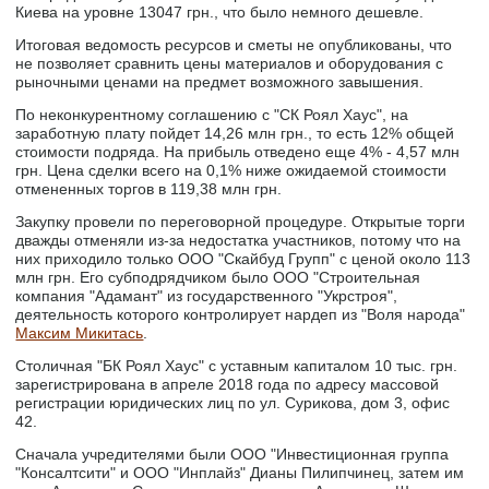
Киева на уровне 13047 грн., что было немного дешевле.
Итоговая ведомость ресурсов и сметы не опубликованы, что
не позволяет сравнить цены материалов и оборудования с
рыночными ценами на предмет возможного завышения.
По неконкурентному соглашению с "СК Роял Хаус", на
заработную плату пойдет 14,26 млн грн., то есть 12% общей
стоимости подряда. На прибыль отведено еще 4% - 4,57 млн
грн. Цена сделки всего на 0,1% ниже ожидаемой стоимости
отмененных торгов в 119,38 млн грн.
Закупку провели по переговорной процедуре. Открытые торги
дважды отменяли из-за недостатка участников, потому что на
них приходило только ООО "Скайбуд Групп" с ценой около 113
млн грн. Его субподрядчиком было ООО "Строительная
компания "Адамант" из государственного "Укрстроя",
деятельность которого контролирует нардеп из "Воля народа"
Максим Микитась
.
Столичная "БК Роял Хаус" с уставным капиталом 10 тыс. грн.
зарегистрирована в апреле 2018 года по адресу массовой
регистрации юридических лиц по ул. Сурикова, дом 3, офис
42.
Сначала учредителями были ООО "Инвестиционная группа
"Консалтсити" и ООО "Инплайз" Дианы Пилипчинец, затем им