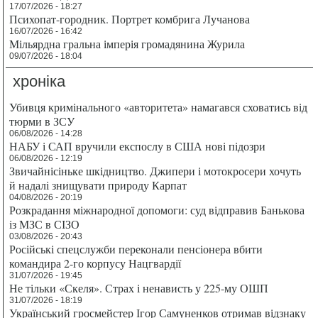
17/07/2026 - 18:27
Психопат-городник. Портрет комбрига Лучанова
16/07/2026 - 16:42
Мільярдна гральна імперія громадянина Журила
09/07/2026 - 18:04
хроніка
Убивця кримінального «авторитета» намагався сховатись від
тюрми в ЗСУ
06/08/2026 - 14:28
НАБУ і САП вручили експослу в США нові підозри
06/08/2026 - 12:19
Звичайнісіньке шкідництво. Джипери і мотокросери хочуть
й надалі знищувати природу Карпат
04/08/2026 - 20:19
Розкрадання міжнародної допомоги: суд відправив Банькова
із МЗС в СІЗО
03/08/2026 - 20:43
Російські спецслужби переконали пенсіонера вбити
командира 2-го корпусу Нацгвардії
31/07/2026 - 19:45
Не тільки «Скеля». Страх і ненависть у 225-му ОШП
31/07/2026 - 18:19
Український гросмейстер Ігор Самуненков отримав відзнаку