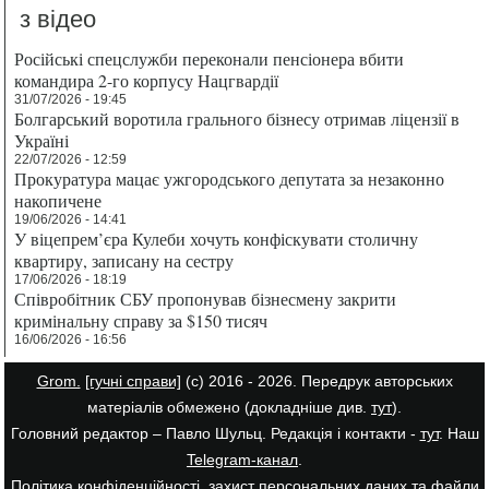
з відео
Російські спецслужби переконали пенсіонера вбити
командира 2-го корпусу Нацгвардії
31/07/2026 - 19:45
Болгарський воротила грального бізнесу отримав ліцензії в
Україні
22/07/2026 - 12:59
Прокуратура мацає ужгородського депутата за незаконно
накопичене
19/06/2026 - 14:41
У віцепрем’єра Кулеби хочуть конфіскувати столичну
квартиру, записану на сестру
17/06/2026 - 18:19
Співробітник СБУ пропонував бізнесмену закрити
кримінальну справу за $150 тисяч
16/06/2026 - 16:56
Grom.
[гучні справи]
(с) 2016 - 2026. Передрук авторських
матеріалів обмежено (докладніше див.
тут
).
Головний редактор – Павло Шульц. Редакція і контакти -
тут
. Наш
Telegram-канал
.
Політика конфіденційності, захист персональних даних та файли