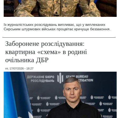
Із журналістських розслідувань випливає, що у виплеканих
Сирським штурмових військах процвітає кричуще беззаконня.
Заборонене розслідування:
квартирна «схема» в родині
очільника ДБР
пт, 17/07/2026 - 18:27