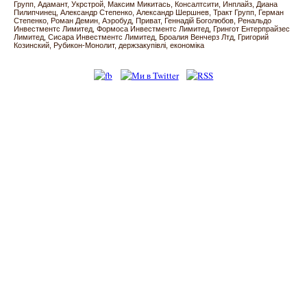
Групп
Адамант
Укрстрой
Максим Микитась
Консалтсити
Инплайз
Диана
Пилипчинец
Александр Степенко
Александр Шершнев
Тракт Групп
Герман
Степенко
Роман Демин
Аэробуд
Приват
Геннадій Боголюбов
Ренальдо
Инвестментс Лимитед
Формоса Инвестментс Лимитед
Грингот Ентерпрайзес
Лимитед
Сисара Инвестментс Лимитед
Броалия Венчерз Лтд
Григорий
Козинский
Рубикон-Монолит
держзакупівлі
економіка