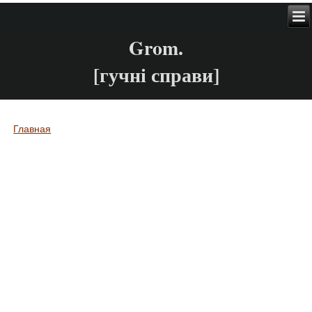
Grom.
[гучні справи]
Главная
Вы здесь