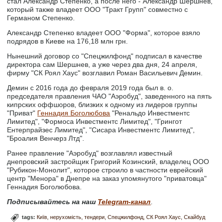
стал Александр Степенко, а после него - Александр Шершнев,
который также владеет ООО "Тракт Групп" совместно с
Германом Степенко.
Александр Степенко владеет ООО "Форма", которое взяло
подрядов в Киеве на 176,18 млн грн.
Нынешний договор со "Спецжилфонд" подписал в качестве
директора сам Шершнев, а уже через два дня, 24 апреля,
фирму "СК Роял Хаус" возглавил Роман Васильевич Демин.
Демин с 2016 года до февраля 2019 года был в. о.
председателя правления ЧАО "Аэробуд", заведенного на пять
кипрских оффшоров, близких к одному из лидеров группы
"Приват"
Геннадия Боголюбова
"Ренальдо Инвестментс
Лимитед", "Формоса Инвестментс Лимитед", "Грингот
Ентерпрайзес Лимитед", "Сисара Инвестментс Лимитед",
"Броалия Венчерз Лтд".
Ранее правление "Аэробуд" возглавлял известный
днепровский застройщик Григорий Козинский, владелец ООО
"Рубикон-Монолит", которое строило в частности еврейский
центр "Менора" в Днепре на заказ упомянутого "приватовца"
Геннадия Боголюбова.
Подписывайтесь на наш
Telegram-канал
.
tags:
Київ
нерухомість
тендери
Спецжилфонд
СК Роял Хаус
Скайбуд