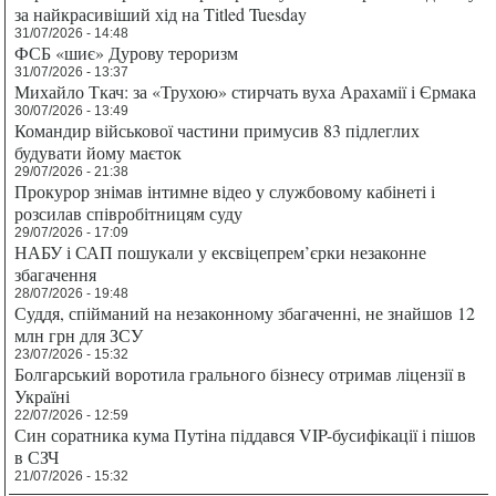
за найкрасивіший хід на Titled Tuesday
31/07/2026 - 14:48
ФСБ «шиє» Дурову тероризм
31/07/2026 - 13:37
Михайло Ткач: за «Трухою» стирчать вуха Арахамії і Єрмака
30/07/2026 - 13:49
Командир військової частини примусив 83 підлеглих
будувати йому маєток
29/07/2026 - 21:38
Прокурор знімав інтимне відео у службовому кабінеті і
розсилав співробітницям суду
29/07/2026 - 17:09
НАБУ і САП пошукали у ексвіцепрем’єрки незаконне
збагачення
28/07/2026 - 19:48
Суддя, спійманий на незаконному збагаченні, не знайшов 12
млн грн для ЗСУ
23/07/2026 - 15:32
Болгарський воротила грального бізнесу отримав ліцензії в
Україні
22/07/2026 - 12:59
Син соратника кума Путіна піддався VIP-бусифікації і пішов
в СЗЧ
21/07/2026 - 15:32