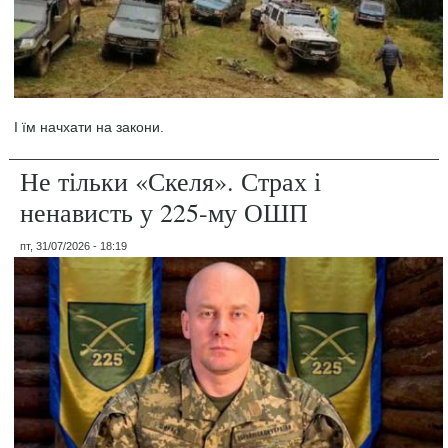
І їм начхати на закони.
Не тільки «Скеля». Страх і
ненависть у 225-му ОШП
пт, 31/07/2026 - 18:19