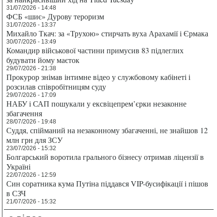
31/07/2026 - 14:48
ФСБ «шиє» Дурову тероризм
31/07/2026 - 13:37
Михайло Ткач: за «Трухою» стирчать вуха Арахамії і Єрмака
30/07/2026 - 13:49
Командир військової частини примусив 83 підлеглих
будувати йому маєток
29/07/2026 - 21:38
Прокурор знімав інтимне відео у службовому кабінеті і
розсилав співробітницям суду
29/07/2026 - 17:09
НАБУ і САП пошукали у ексвіцепрем’єрки незаконне
збагачення
28/07/2026 - 19:48
Суддя, спійманий на незаконному збагаченні, не знайшов 12
млн грн для ЗСУ
23/07/2026 - 15:32
Болгарський воротила грального бізнесу отримав ліцензії в
Україні
22/07/2026 - 12:59
Син соратника кума Путіна піддався VIP-бусифікації і пішов
в СЗЧ
21/07/2026 - 15:32