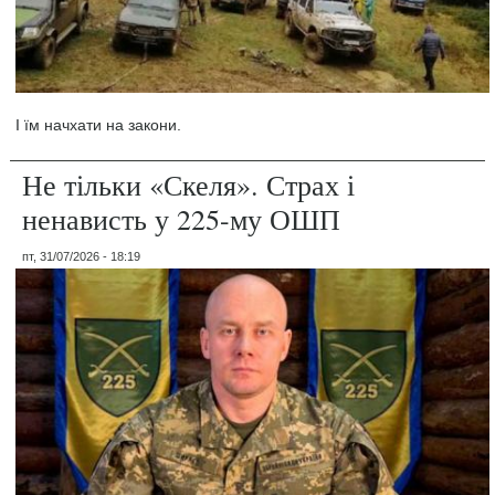
І їм начхати на закони.
Не тільки «Скеля». Страх і
ненависть у 225-му ОШП
пт, 31/07/2026 - 18:19