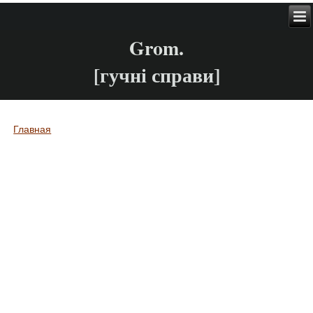
Grom.
[гучні справи]
Главная
Вы здесь