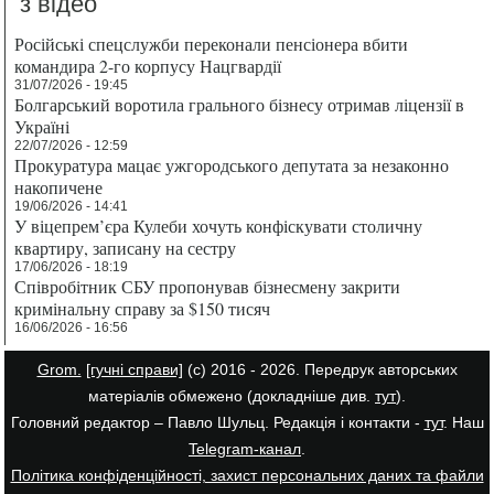
з відео
Російські спецслужби переконали пенсіонера вбити
командира 2-го корпусу Нацгвардії
31/07/2026 - 19:45
Болгарський воротила грального бізнесу отримав ліцензії в
Україні
22/07/2026 - 12:59
Прокуратура мацає ужгородського депутата за незаконно
накопичене
19/06/2026 - 14:41
У віцепрем’єра Кулеби хочуть конфіскувати столичну
квартиру, записану на сестру
17/06/2026 - 18:19
Співробітник СБУ пропонував бізнесмену закрити
кримінальну справу за $150 тисяч
16/06/2026 - 16:56
Grom.
[гучні справи]
(с) 2016 - 2026. Передрук авторських
матеріалів обмежено (докладніше див.
тут
).
Головний редактор – Павло Шульц. Редакція і контакти -
тут
. Наш
Telegram-канал
.
Політика конфіденційності, захист персональних даних та файли