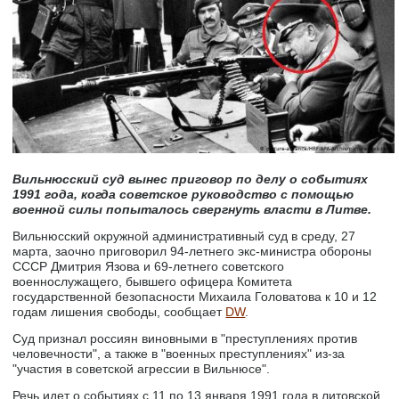
Вильнюсский суд вынес приговор по делу о событиях
1991 года, когда советское руководство с помощью
военной силы попыталось свергнуть власти в Литве.
Вильнюсский окружной административный суд в среду, 27
марта, заочно приговорил 94-летнего экс-министра обороны
СССР Дмитрия Язова и 69-летнего советского
военнослужащего, бывшего офицера Комитета
государственной безопасности Михаила Головатова к 10 и 12
годам лишения свободы, сообщает
DW
.
Суд признал россиян виновными в "преступлениях против
человечности", а также в "военных преступлениях" из-за
"участия в советской агрессии в Вильнюсе".
Речь идет о событиях с 11 по 13 января 1991 года в литовской