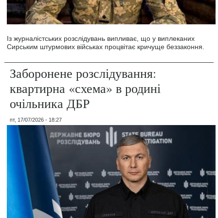
Із журналістських розслідувань випливає, що у виплеканих
Сирським штурмових військах процвітає кричуще беззаконня.
Заборонене розслідування:
квартирна «схема» в родині
очільника ДБР
пт, 17/07/2026 - 18:27