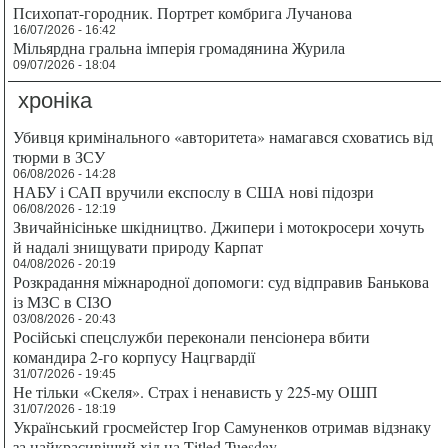
Психопат-городник. Портрет комбрига Лучанова
16/07/2026 - 16:42
Мільярдна гральна імперія громадянина Журила
09/07/2026 - 18:04
хроніка
Убивця кримінального «авторитета» намагався сховатись від
тюрми в ЗСУ
06/08/2026 - 14:28
НАБУ і САП вручили експослу в США нові підозри
06/08/2026 - 12:19
Звичайнісіньке шкідництво. Джипери і мотокросери хочуть
й надалі знищувати природу Карпат
04/08/2026 - 20:19
Розкрадання міжнародної допомоги: суд відправив Банькова
із МЗС в СІЗО
03/08/2026 - 20:43
Російські спецслужби переконали пенсіонера вбити
командира 2-го корпусу Нацгвардії
31/07/2026 - 19:45
Не тільки «Скеля». Страх і ненависть у 225-му ОШП
31/07/2026 - 18:19
Український гросмейстер Ігор Самуненков отримав відзнаку
за найкрасивіший хід на Titled Tuesday