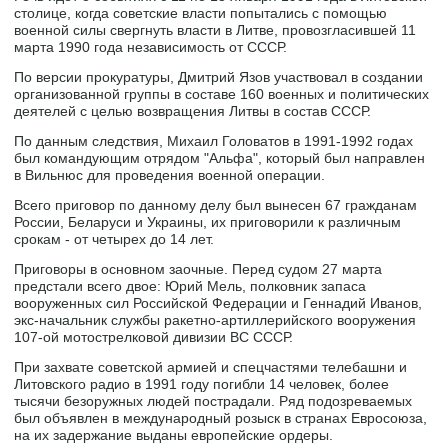
столице, когда советские власти попытались с помощью
военной силы свергнуть власти в Литве, провозгласившей 11
марта 1990 года независимость от СССР.
По версии прокуратуры, Дмитрий Язов участвовал в создании
организованной группы в составе 160 военных и политических
деятелей с целью возвращения Литвы в состав СССР.
По данным следствия, Михаил Головатов в 1991-1992 годах
был командующим отрядом "Альфа", который был направлен
в Вильнюс для проведения военной операции.
Всего приговор по данному делу был вынесен 67 гражданам
России, Беларуси и Украины, их приговорили к различным
срокам - от четырех до 14 лет.
Приговоры в основном заочные. Перед судом 27 марта
предстали всего двое: Юрий Мель, полковник запаса
вооруженных сил Российской Федерации и Геннадий Иванов,
экс-начальник службы ракетно-артиллерийского вооружения
107-ой мотострелковой дивизии ВС СССР.
При захвате советской армией и спецчастями телебашни и
Литовского радио в 1991 году погибли 14 человек, более
тысячи безоружных людей пострадали. Ряд подозреваемых
был объявлен в международный розыск в странах Евросоюза,
на их задержание выданы европейские ордеры.