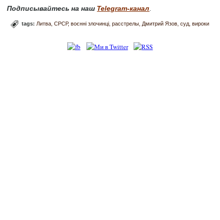
Подписывайтесь на наш
Telegram-канал
.
tags:
Литва
СРСР
воєнні злочинці
расстрелы
Дмитрий Язов
суд
вироки