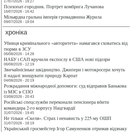
17/07/2026 - 18:27
Психопат-городник. Портрет комбрига Лучанова
16/07/2026 - 16:42
Мільярдна гральна імперія громадянина Журила
09/07/2026 - 18:04
хроніка
Убивця кримінального «авторитета» намагався сховатись від
тюрми в ЗСУ
06/08/2026 - 14:28
НАБУ і САП вручили експослу в США нові підозри
06/08/2026 - 12:19
Звичайнісіньке шкідництво. Джипери і мотокросери хочуть
й надалі знищувати природу Карпат
04/08/2026 - 20:19
Розкрадання міжнародної допомоги: суд відправив Банькова
із МЗС в СІЗО
03/08/2026 - 20:43
Російські спецслужби переконали пенсіонера вбити
командира 2-го корпусу Нацгвардії
31/07/2026 - 19:45
Не тільки «Скеля». Страх і ненависть у 225-му ОШП
31/07/2026 - 18:19
Український гросмейстер Ігор Самуненков отримав відзнаку