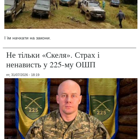
І їм начхати на закони.
Не тільки «Скеля». Страх і
ненависть у 225-му ОШП
пт, 31/07/2026 - 18:19