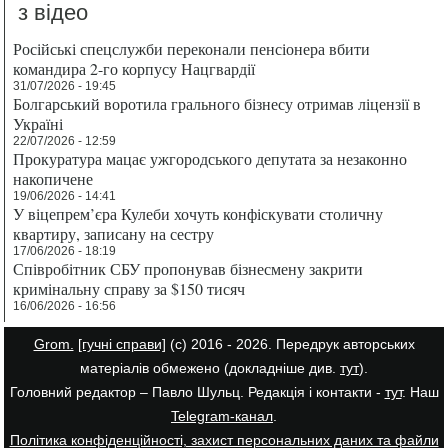
з відео
Російські спецслужби переконали пенсіонера вбити
командира 2-го корпусу Нацгвардії
31/07/2026 - 19:45
Болгарський воротила грального бізнесу отримав ліцензії в
Україні
22/07/2026 - 12:59
Прокуратура мацає ужгородського депутата за незаконно
накопичене
19/06/2026 - 14:41
У віцепрем’єра Кулеби хочуть конфіскувати столичну
квартиру, записану на сестру
17/06/2026 - 18:19
Співробітник СБУ пропонував бізнесмену закрити
кримінальну справу за $150 тисяч
16/06/2026 - 16:56
Grom.
[гучні справи]
(с) 2016 - 2026. Передрук авторських
матеріалів обмежено (докладніше див.
тут
).
Головний редактор – Павло Шульц. Редакція і контакти -
тут
. Наш
Telegram-канал
.
Політика конфіденційності, захист персональних даних та файли