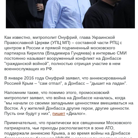
Как известно, митрополит Онуфрий, глава Украинской
Православной Церкви (УПЦ МП) – составной части РПЦ с
центром в России и прямой подчиненный московского
партиарха Кирилла (Владимира Гундяева) в интервью СМИ
постоянно называет вооруженный конфликт на Донбассе
"гражданской войной", полностью отрицая участие в нем
военнослужащих из РФ.
В январе 2016 года Онуфрий заявил, что аннексированный
Россией Крым – "сам отпал", а Донбасс – "дышит на ладан".
Напомним также, что помимо этого, промосковский
митрополит заявил, что война на Донбассе началась, когда
"мы начали со своими западными ценностями вмешиваться на
Восток. А у жителей Донбасса другие герои, другие ценности.
Пусть они будут у них",
пишет
«Диалог».
Примечательно, что практически все священники Московского
патриархата, чьи приходы располагаются в зоне АТО,
поддержали аннексию Крыма, а во время войны на Донбассе