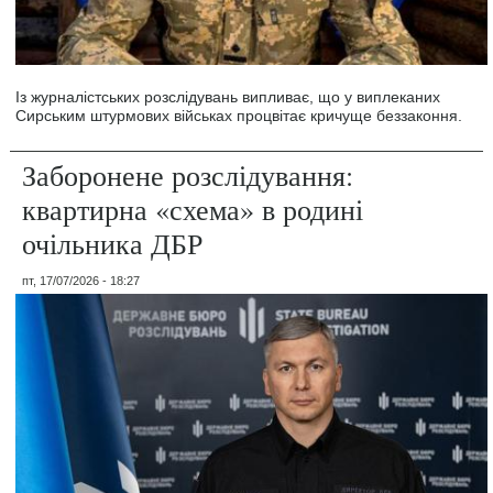
Із журналістських розслідувань випливає, що у виплеканих
Сирським штурмових військах процвітає кричуще беззаконня.
Заборонене розслідування:
квартирна «схема» в родині
очільника ДБР
пт, 17/07/2026 - 18:27