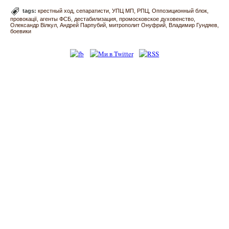
tags:
крестный ход
сепаратисти
УПЦ МП
РПЦ
Оппозиционный блок
провокації
агенты ФСБ
дестабилизация
промосковское духовенство
Олександр Вілкул
Андрей Парпубий
митрополит Онуфрий
Владимир Гундяев
боевики