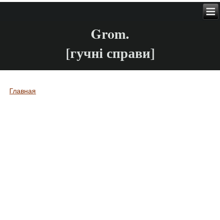
Grom.
[гучні справи]
Главная
Вы здесь