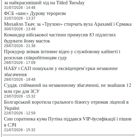
за найкрасивіший хід на Titled Tuesday
31/07/2026 - 14:48
ФСБ «шиє» Дурову тероризм
31/07/2026 - 13:37
Михайло Ткач: за «Трухою» стирчать вуха Арахамії і Єрмака
30/07/2026 - 13:49
Командир військової частини примусив 83 підлеглих
будувати йому маєток
29/07/2026 - 21:38
Прокурор знімав інтимне відео у службовому кабінеті і
розсилав співробітницям суду
29/07/2026 - 17:09
НАБУ і САП пошукали у ексвіцепрем’єрки незаконне
збагачення
28/07/2026 - 19:48
Суддя, спійманий на незаконному збагаченні, не знайшов 12
млн грн для ЗСУ
23/07/2026 - 15:32
Болгарський воротила грального бізнесу отримав ліцензії в
Україні
22/07/2026 - 12:59
Син соратника кума Путіна піддався VIP-бусифікації і пішов
в СЗЧ
21/07/2026 - 15:32