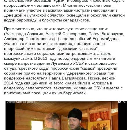
благословляли боевиков "ЛДНР" и совершали крестные ходы с
пророссийскими активистами. Многие московские попы
принимали участие в захватах административных зданий в
Донецкой и Луганской областях, освещали и окропляли святой
водой баррикады и блокпосты сепаратистов.
Примечательно, что некоторые луганские священники
(Александр Авдюгин, Алексей Слюсаренко, Павел Батарчуков,
Александр Пономарев и др.) еще до событий Евромайдана
участвовали в политических акциях, организованных
пророссийскими партиями, "донскими казаками",
прогрессивными социалистами-витренковцами, а также
коммунистами. В 2013 году перед очередным митингом в
сквере напротив здания Луганского УСБУ и стартовавшего
оттуда "крестного хода" пророссийские "казаки" проводили
собрание прямо на территории "деревянного" храма при
поддержке настоятеля Павла Батарчукова. Позже, весной
2014 года священники из этого храма били в колокола в
поддержку сепаратистов, захвативших здание СБУ и вместе с
прихожанами посещали их на баррикадах.