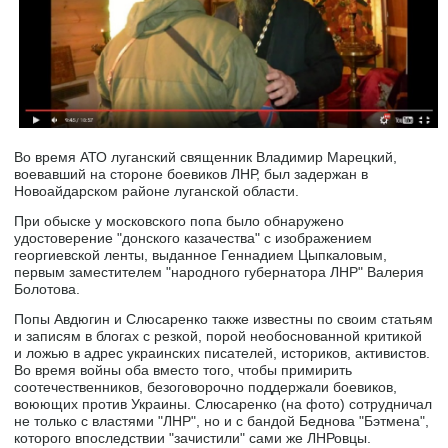
Во время АТО луганский священник Владимир Марецкий,
воевавший на стороне боевиков ЛНР, был задержан в
Новоайдарском районе луганской области.
При обыске у московского попа было обнаружено
удостоверение "донского казачества" с изображением
георгиевской ленты, выданное Геннадием Цыпкаловым,
первым заместителем "народного губернатора ЛНР" Валерия
Болотова.
Попы Авдюгин и Слюсаренко также известны по своим статьям
и записям в блогах с резкой, порой необоснованной критикой
и ложью в адрес украинских писателей, историков, активистов.
Во время войны оба вместо того, чтобы примирить
соотечественников, безоговорочно поддержали боевиков,
воюющих против Украины. Слюсаренко (на фото) сотрудничал
не только с властями "ЛНР", но и с бандой Беднова "Бэтмена",
которого впоследствии "зачистили" сами же ЛНРовцы.