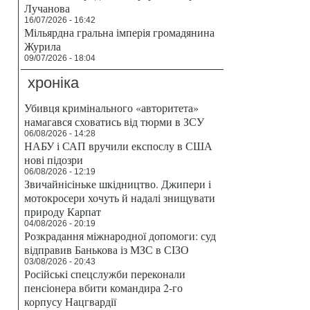
Лучанова
16/07/2026 - 16:42
Мільярдна гральна імперія громадянина
Журила
09/07/2026 - 18:04
хроніка
Убивця кримінального «авторитета»
намагався сховатись від тюрми в ЗСУ
06/08/2026 - 14:28
НАБУ і САП вручили експослу в США
нові підозри
06/08/2026 - 12:19
Звичайнісіньке шкідництво. Джипери і
мотокросери хочуть й надалі знищувати
природу Карпат
04/08/2026 - 20:19
Розкрадання міжнародної допомоги: суд
відправив Банькова із МЗС в СІЗО
03/08/2026 - 20:43
Російські спецслужби переконали
пенсіонера вбити командира 2-го
корпусу Нацгвардії