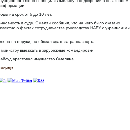
ррупционного бюро сообщили Омеляну о подозрении в незаконном
 информации.
ды на срок от 5 до 10 лет.
виновность в суде. Омелян сообщил, что на него было оказано
известно о фактах сотрудничества руководства НАБУ с украинскими
яна на поруки, но обязал сдать загранпаспорта.
 министру выезжать в зарубежные командировки.
 райсуд арестовал имущество Омеляна.
корупція