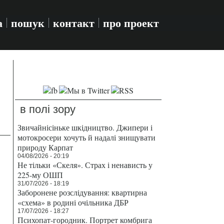
а
пошук
контакт
про проект
в полі зору
Звичайнісіньке шкідництво. Джипери і
мотокросери хочуть й надалі знищувати
природу Карпат
04/08/2026 - 20:19
Не тільки «Скеля». Страх і ненависть у
225-му ОШП
31/07/2026 - 18:19
Заборонене розслідування: квартирна
«схема» в родині очільника ДБР
17/07/2026 - 18:27
Психопат-городник. Портрет комбрига