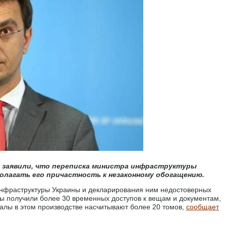
 заявили, что переписка министра инфраструктуры
олагать его причастность к незаконному обогащению.
нфраструктуры Украины и декларирования ним недостоверных
вы получили более 30 временных доступов к вещам и документам,
алы в этом производстве насчитывают более 20 томов,
сообщает