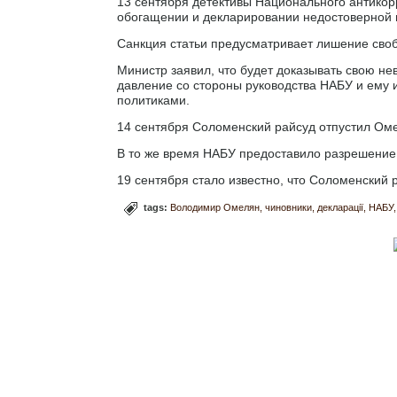
13 сентября детективы Национального антико
обогащении и декларировании недостоверной
Санкция статьи предусматривает лишение свобо
Министр заявил, что будет доказывать свою не
давление со стороны руководства НАБУ и ему 
политиками.
14 сентября Соломенский райсуд отпустил Омел
В то же время НАБУ предоставило разрешение
19 сентября стало известно, что Соломенский
tags:
Володимир Омелян
чиновники
декларації
НАБУ