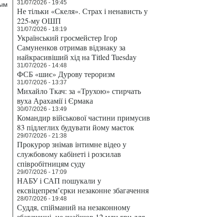
31/07/2026 - 19:45
ным
Не тільки «Скеля». Страх і ненависть у
225-му ОШП
31/07/2026 - 18:19
Український гросмейстер Ігор
Самуненков отримав відзнаку за
найкрасивіший хід на Titled Tuesday
31/07/2026 - 14:48
ФСБ «шиє» Дурову тероризм
31/07/2026 - 13:37
Михайло Ткач: за «Трухою» стирчать
вуха Арахамії і Єрмака
30/07/2026 - 13:49
Командир військової частини примусив
83 підлеглих будувати йому маєток
29/07/2026 - 21:38
Прокурор знімав інтимне відео у
службовому кабінеті і розсилав
співробітницям суду
29/07/2026 - 17:09
НАБУ і САП пошукали у
ексвіцепрем’єрки незаконне збагачення
28/07/2026 - 19:48
Суддя, спійманий на незаконному
збагаченні, не знайшов 12 млн грн для