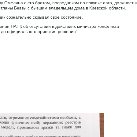
ку Омеляна с его братом, посредником по покупке авто, должност
ветланы Бевзы с бывшим владельцем дома в Киевской области.
ник сознательно скрывал свое состояние.
ения НАПК об отсутствии в действиях министра конфликта
а до официального принятия решения".