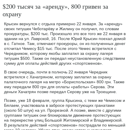
$200 тысяч за «аренду», 800 гривен за
охрану
Крысин вернулся с отдыха примерно 22 января. За «аренду»
своих титушек Чеботарёву и Жилину он получил, по словам
прокуратуры, $200 тыс. Произошло это все того же 22 января в
здании на ул. Лаврской, 16. После Юрий Крысин поехал домой
в с. Гатное. Там, отмечают прокуроры, он из полученных денег
отсчитал Чемесу $15 тыс. После этого Чемес встретился с
Чередником, которому якобы заплатил за охрану лагеря
титушек $500. Также он передал неустановленную следствием
сумму для оплаты действий других «спортсменов».
В свою очередь, почти в полночь 22 января Чередник
встретился с Хачатряном, которому заплатил за охрану
палаточного лагеря на метро «Бориспольская» 800 грн. Также
ему передали 800 грн для оплаты «работы» Серова. Эти
деньги Хачатрян позже передал Серову уже на Троещине.
Позже, уже 18 февраля, группа Крысина, с теми же Чемесом и
Бялаем, участвовала в забросе протестующих гранатами
(около 50 штук) на ул. Прорезной. А позже, вместе с другими
группами титушек они блокировали движение протестующих
на перекрестке улиц Большой Житомирской и Владимирской.
В результате действий «спортсменов» пострадали по меньшей