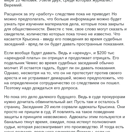
мере 10 человек. Убили двух, среди которых журналист
Веремий.
Расценок за эту «работу» следствие пока не приводит. Но
можно предполагать, что больше информации можно будет
узнать при изучении материалов дела, которые пока закрыты
для общественности. Вместе с тем, свое слово могут сказать и
свидетели, количество которых пока точно не известно. Что
касается Крысина - ввиду его поведения во время судебных
заседаний - вряд ли он будет давать пространные показания.
Если вообще будет давать. Ведь и «аренду», и $200 тыс
«арендной платы» он отрицал и продолжает отрицать. Его
подельник Чемес во время судебных заседаний обычно
молчит. И остается гадать, будет ли он давать показания.
Однако, несмотря на то, что он не протестует против своего
ареста и не устраивает демаршей, можно предположить, что
на определенное сотрудничество со следствием он пошел.
Поэтому надо дождаться его допроса.
Но пока это дело далекого будущего. Ведь в суде прокурорам
нужно дочитать обвинительный акт. Пусть там и осталось 6
страниц. Заседание 20 июля сорвали адвокаты Крысина. Они
просто не пришли в суд. И повлиять на такое поведение
защиты в принципе невозможно. Адвокаты этим пользуются и
банально тянут время, ожидая, пока истекут полномочия
судьи, которая рассматривает это производство. И тогда есть
шанс получить лояльного служителя Фемиды, если не