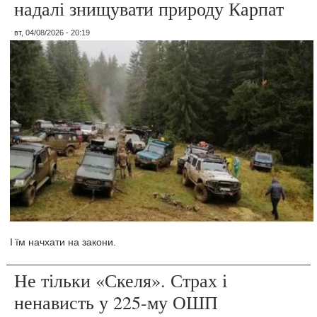
надалі знищувати природу Карпат
вт, 04/08/2026 - 20:19
І їм начхати на закони.
Не тільки «Скеля». Страх і
ненависть у 225-му ОШП