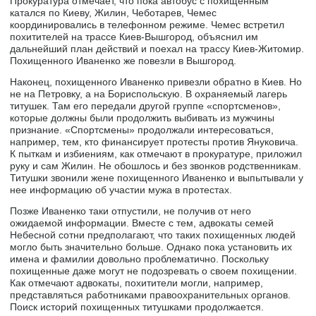
Прокуратура отмечает, что пока автобус с похищенным
катался по Киеву, Жилин, Чеботарев, Чемес
координировались в телефонном режиме. Чемес встретил
похитителей на трассе Киев-Вышгород, объяснил им
дальнейший план действий и поехал на трассу Киев-Житомир.
Похищенного Иваненко же повезли в Вышгород.
Наконец, похищенного Иваненко привезли обратно в Киев. Но
не на Петровку, а на Бориспольскую. В охраняемый лагерь
титушек. Там его передали другой группе «спортсменов»,
которые должны были продолжить выбивать из мужчины
признание. «Спортсмены» продолжали интересоваться,
например, тем, кто финансирует протесты против Януковича.
К пыткам и избиениям, как отмечают в прокуратуре, приложил
руку и сам Жилин. Не обошлось и без звонков родственникам.
Титушки звонили жене похищенного Иваненко и выпытывали у
нее информацию об участии мужа в протестах.
Позже Иваненко таки отпустили, не получив от него
ожидаемой информации. Вместе с тем, адвокаты семей
Небесной сотни предполагают, что таких похищенных людей
могло быть значительно больше. Однако пока установить их
имена и фамилии довольно проблематично. Поскольку
похищенные даже могут не подозревать о своем похищении.
Как отмечают адвокаты, похитители могли, например,
представляться работниками правоохранительных органов.
Поиск историй похищенных титушками продолжается.