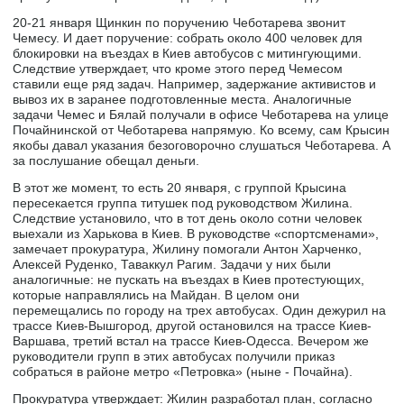
20-21 января Щинкин по поручению Чеботарева звонит
Чемесу. И дает поручение: собрать около 400 человек для
блокировки на въездах в Киев автобусов с митингующими.
Следствие утверждает, что кроме этого перед Чемесом
ставили еще ряд задач. Например, задержание активистов и
вывоз их в заранее подготовленные места. Аналогичные
задачи Чемес и Бялай получали в офисе Чеботарева на улице
Почайнинской от Чеботарева напрямую. Ко всему, сам Крысин
якобы давал указания безоговорочно слушаться Чеботарева. А
за послушание обещал деньги.
В этот же момент, то есть 20 января, с группой Крысина
пересекается группа титушек под руководством Жилина.
Следствие установило, что в тот день около сотни человек
выехали из Харькова в Киев. В руководстве «спортсменами»,
замечает прокуратура, Жилину помогали Антон Харченко,
Алексей Руденко, Таваккул Рагим. Задачи у них были
аналогичные: не пускать на въездах в Киев протестующих,
которые направлялись на Майдан. В целом они
перемещались по городу на трех автобусах. Один дежурил на
трассе Киев-Вышгород, другой остановился на трассе Киев-
Варшава, третий встал на трассе Киев-Одесса. Вечером же
руководители групп в этих автобусах получили приказ
собраться в районе метро «Петровка» (ныне - Почайна).
Прокуратура утверждает: Жилин разработал план, согласно