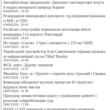
Звичайнісіньке шкідництво. Джипери і мотокросери хочуть
й надалі знищувати природу Карпат
04/08/2026 - 20:19
Розкрадання міжнародної допомоги: суд відправив Банькова
із МЗС в СІЗО
03/08/2026 - 20:43
Російські спецслужби переконали пенсіонера вбити
командира 2-го корпусу Нацгвардії
31/07/2026 - 19:45
Не тільки «Скеля». Страх і ненависть у 225-му ОШП
31/07/2026 - 18:19
Український гросмейстер Ігор Самуненков отримав відзнаку
за найкрасивіший хід на Titled Tuesday
31/07/2026 - 14:48
ФСБ «шиє» Дурову тероризм
31/07/2026 - 13:37
Михайло Ткач: за «Трухою» стирчать вуха Арахамії і Єрмака
30/07/2026 - 13:49
Командир військової частини примусив 83 підлеглих
будувати йому маєток
29/07/2026 - 21:38
Прокурор знімав інтимне відео у службовому кабінеті і
розсилав співробітницям суду
29/07/2026 - 17:09
НАБУ і САП пошукали у ексвіцепрем’єрки незаконне