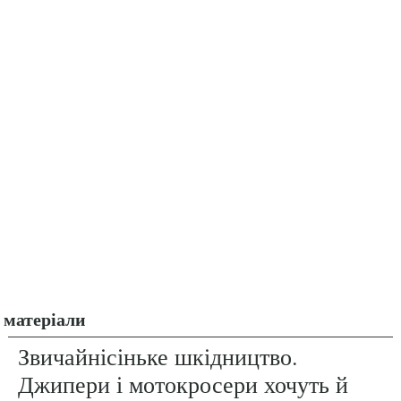
матеріали
Звичайнісіньке шкідництво.
Джипери і мотокросери хочуть й