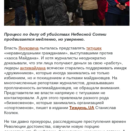
Процесс по делу об убийствах Небесной Сотни
продвигается медленно, но уверенно.
Власть
Януковича
пыталась представлять
титушек
«неравнодушными гражданами», выступавшими против
«хаоса Майдана». И хотя журналисты неоднократно
доказывали, что эти лица получают деньги за свою «работу»,
лидеры
антимайдана
всячески старались поддерживать имидж
«дружинников», которые иногда занимались не только
избиением, но и похищением и пытками майдановцев. На
многочисленные репортажи журналистов, доказывавших
проплаченность антимайдановцев, не обращали внимания.
Представители же власти напрямую с титушками не
контактировали. А для этого привлекали разного рода
«бизнесменов», которые занимались организацией
«спортсменов», пишет в издании
Тиждень.UA
Станислав
Козлюк.
Не так давно прокуроры, расследующие преступления времен
Революции достоинства, озвучили новую порцию