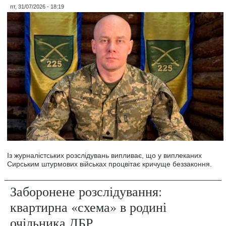
пт, 31/07/2026 - 18:19
Із журналістських розслідувань випливає, що у виплеканих
Сирським штурмових військах процвітає кричуще беззаконня.
Заборонене розслідування:
квартирна «схема» в родині
очільника ДБР