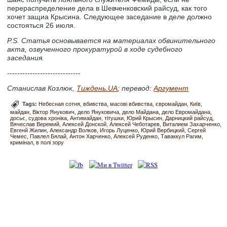
перераспределение дела в Шевченковский райсуд, как того
хочет защиа Крысина. Следующее заседание в деле должно
состояться 26 июля.
P.S. Статья основывается на материалах обвинительного
акта, озвученного прокуратурой в ходе судебного
заседания.
-----------------------------
Станислав Козлюк,
Тиждень.UA
; перевод:
Аргумент
Tags:
Небесная сотня
вбивства
масові вбивства
євромайдан
Київ
майдан
Віктор Янукович
дело Януковича
дело Майдана
дело Евромайдана
досьє
судова хроніка
Антимайдан
тітушки
Юрий Крысин
Дарницкий райсуд
Вячеслав Веремий
Алексей Донской
Алексей Чеботарев
Виталием Захарченко
Евгенй Жилин
Александр Волков
Игорь Луценко
Юрий Вербицкий
Сергей
Чемес
Павлел Бялай
Антон Харченко
Алексей Руденко
Таваккул Рагим
кримінал
в полі зору