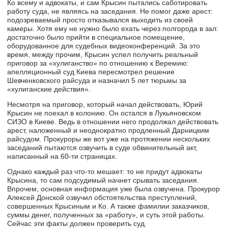
Ко всему и адвокаты, и сам Крысин пытались саботировать
работу суда, не являясь на заседания. Не помог даже арест:
подозреваемый просто отказывался выходить из своей
камеры. Хотя ему не нужно было ехать через полгорода в зал:
достаточно было прийти в специальное помещение,
оборудованное для судебных видеоконференций. За это
время, между прочим, Крысин успел получить реальный
приговор за «хулиганство» по отношению к Веремию:
апелляционный суд Киева пересмотрел решение
Шевченковского райсуда и назначил 5 лет тюрьмы за
«хулиганские действия».
Несмотря на приговор, который начал действовать, Юрий
Крысин не поехал в колонию. Он остался в Лукьяновском
СИЗО в Киеве. Ведь в отношении него продолжал действовать
арест, наложенный и неоднократно продленный Дарницким
райсудом. Прокуроры же вот уже на протяжении нескольких
заседаний пытаются озвучить в суде обвинительный акт,
написанный на 60-ти страницах.
Однако каждый раз что-то мешает: то не придут адвокаты
Крысина, то сам подсудимый начнет срывать заседания.
Впрочем, основная информация уже была озвучена. Прокурор
Алексей Донской озвучил обстоятельства преступлений,
совершенных Крысиным и Ко. А также фамилии заказчиков,
суммы денег, полученных за «работу», и суть этой работы.
Сейчас эти факты должен проверить суд.