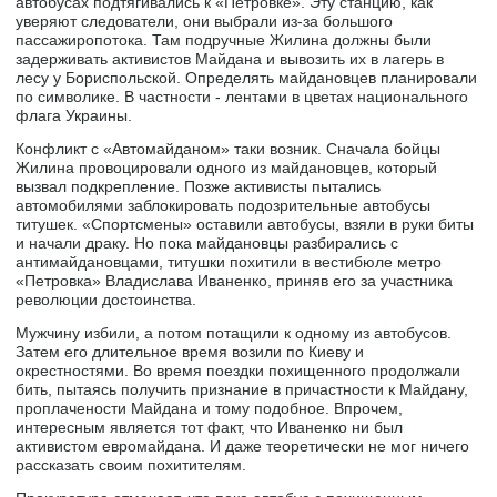
автобусах подтягивались к «Петровке». Эту станцию, как
уверяют следователи, они выбрали из-за большого
пассажиропотока. Там подручные Жилина должны были
задерживать активистов Майдана и вывозить их в лагерь в
лесу у Бориспольской. Определять майдановцев планировали
по символике. В частности - лентами в цветах национального
флага Украины.
Конфликт с «Автомайданом» таки возник. Сначала бойцы
Жилина провоцировали одного из майдановцев, который
вызвал подкрепление. Позже активисты пытались
автомобилями заблокировать подозрительные автобусы
титушек. «Спортсмены» оставили автобусы, взяли в руки биты
и начали драку. Но пока майдановцы разбирались с
антимайдановцами, титушки похитили в вестибюле метро
«Петровка» Владислава Иваненко, приняв его за участника
революции достоинства.
Мужчину избили, а потом потащили к одному из автобусов.
Затем его длительное время возили по Киеву и
окрестностями. Во время поездки похищенного продолжали
бить, пытаясь получить признание в причастности к Майдану,
проплачености Майдана и тому подобное. Впрочем,
интересным является тот факт, что Иваненко ни был
активистом евромайдана. И даже теоретически не мог ничего
рассказать своим похитителям.