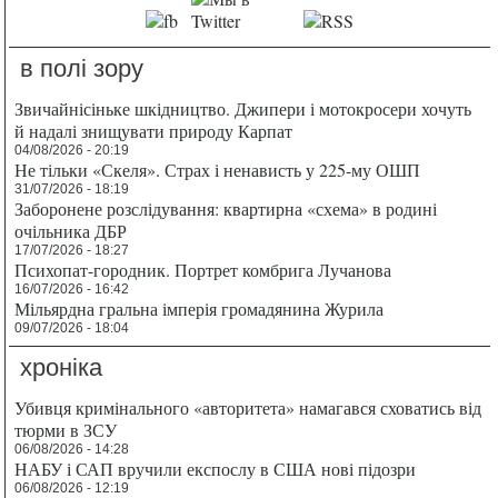
в полі зору
Звичайнісіньке шкідництво. Джипери і мотокросери хочуть
й надалі знищувати природу Карпат
04/08/2026 - 20:19
Не тільки «Скеля». Страх і ненависть у 225-му ОШП
31/07/2026 - 18:19
Заборонене розслідування: квартирна «схема» в родині
очільника ДБР
17/07/2026 - 18:27
Психопат-городник. Портрет комбрига Лучанова
16/07/2026 - 16:42
Мільярдна гральна імперія громадянина Журила
09/07/2026 - 18:04
хроніка
Убивця кримінального «авторитета» намагався сховатись від
тюрми в ЗСУ
06/08/2026 - 14:28
НАБУ і САП вручили експослу в США нові підозри
06/08/2026 - 12:19