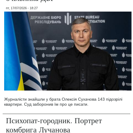
пт, 17/07/2026 - 18:27
Журналісти знайшли у брата Олексія Сухачова 143 підозрілі
квартири. Суд заборонив їм про це писати.
Психопат-городник. Портрет
комбрига Лучанова