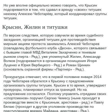
Но уже вполне официально можно говорить, что Крысин
подозревается в том, что сдавал в аренду «своих» титушек
некоему Алексею Чеботарёву, который координировал группы
титушек.
Крысин, Жилин и титушки
По версии следствия, которую озвучили во время судебного
заседания, организацией титушек для противодействия
мирным акциям протеста занимались Алексей Чеботарев
(совладелец футбольного клуба «Десна», которого связывают
с бывшим главой МВД Виталием Захарченко и теневым
рынком спирта - Ред.), уже упомянутый Жилин, Александр
Волков (подозревается в организации похищения Игоря
Луценко и Юрия Вербицкого - Ред.) и Роман Щинкин
(основатель охранной фирмы «Партнер» - Ред.).
Прокуратура отмечает, что в первой половине января 2014
года Чеботарев обратился к Крысину с предложением
организовать группы титушек. Крысин в то время, утверждают
прокуроры, планировал отпуск за границей. Но на
предложение согласился. Поэтому управлять отрядами своих
«спортсменов» поручил Сергею Чемесу (ныне проходит в
производстве вместе с Крысиным, арестован - ред.) и Павлу
Бялаю (проходит в другом уголовном производстве по
преступлениям времен Майдана, арестован - Ред.).