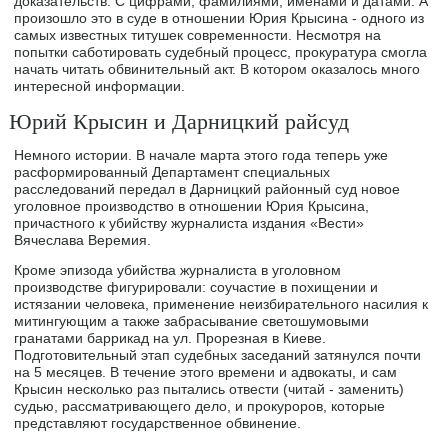
доказательств. С цифрами, фамилиями, именами и датами. А
произошло это в суде в отношении Юрия Крысина - одного из
самых известных титушек современности. Несмотря на
попытки саботировать судебный процесс, прокуратура смогла
начать читать обвинительный акт. В котором оказалось много
интересной информации.
Юрий Крысин и Дарницкий райсуд
Немного истории. В начале марта этого года теперь уже
расформированный Департамент специальных
расследований передал в Дарницкий районный суд новое
уголовное производство в отношении Юрия Крысина,
причастного к убийству журналиста издания «Вести»
Вячеслава Веремия.
Кроме эпизода убийства журналиста в уголовном
производстве фигурировали: соучастие в похищении и
истязании человека, применение неизбирательного насилия к
митингующим а также забрасывание светошумовыми
гранатами баррикад на ул. Прорезная в Киеве.
Подготовительный этап судебных заседаний затянулся почти
на 5 месяцев. В течение этого времени и адвокаты, и сам
Крысин несколько раз пытались отвести (читай - заменить)
судью, рассматривающего дело, и прокуроров, которые
представляют государственное обвинение.