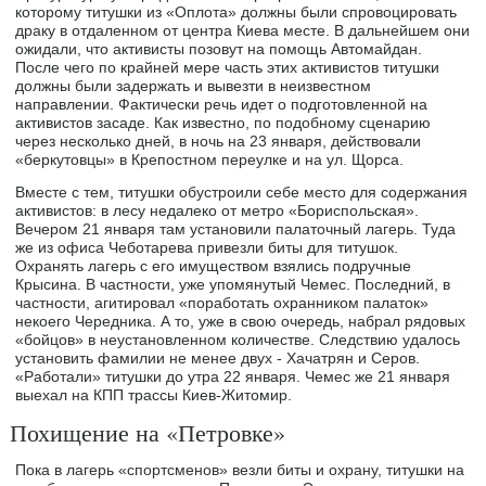
которому титушки из «Оплота» должны были спровоцировать
драку в отдаленном от центра Киева месте. В дальнейшем они
ожидали, что активисты позовут на помощь Автомайдан.
После чего по крайней мере часть этих активистов титушки
должны были задержать и вывезти в неизвестном
направлении. Фактически речь идет о подготовленной на
активистов засаде. Как известно, по подобному сценарию
через несколько дней, в ночь на 23 января, действовали
«беркутовцы» в Крепостном переулке и на ул. Щорса.
Вместе с тем, титушки обустроили себе место для содержания
активистов: в лесу недалеко от метро «Бориспольская».
Вечером 21 января там установили палаточный лагерь. Туда
же из офиса Чеботарева привезли биты для титушок.
Охранять лагерь с его имуществом взялись подручные
Крысина. В частности, уже упомянутый Чемес. Последний, в
частности, агитировал «поработать охранником палаток»
некоего Чередника. А то, уже в свою очередь, набрал рядовых
«бойцов» в неустановленном количестве. Следствию удалось
установить фамилии не менее двух - Хачатрян и Серов.
«Работали» титушки до утра 22 января. Чемес же 21 января
выехал на КПП трассы Киев-Житомир.
Похищение на «Петровке»
Пока в лагерь «спортсменов» везли биты и охрану, титушки на