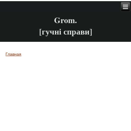
Grom.
[гучні справи]
Главная
Вы здесь