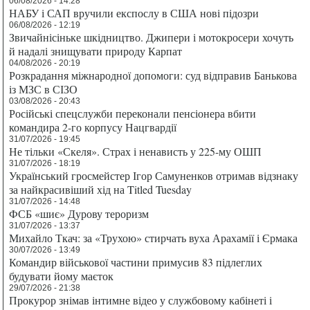
06/08/2026 - 14:28
НАБУ і САП вручили експослу в США нові підозри
06/08/2026 - 12:19
Звичайнісіньке шкідництво. Джипери і мотокросери хочуть
й надалі знищувати природу Карпат
04/08/2026 - 20:19
Розкрадання міжнародної допомоги: суд відправив Банькова
із МЗС в СІЗО
03/08/2026 - 20:43
Російські спецслужби переконали пенсіонера вбити
командира 2-го корпусу Нацгвардії
31/07/2026 - 19:45
Не тільки «Скеля». Страх і ненависть у 225-му ОШП
31/07/2026 - 18:19
Український гросмейстер Ігор Самуненков отримав відзнаку
за найкрасивіший хід на Titled Tuesday
31/07/2026 - 14:48
ФСБ «шиє» Дурову тероризм
31/07/2026 - 13:37
Михайло Ткач: за «Трухою» стирчать вуха Арахамії і Єрмака
30/07/2026 - 13:49
Командир військової частини примусив 83 підлеглих
будувати йому маєток
29/07/2026 - 21:38
Прокурор знімав інтимне відео у службовому кабінеті і