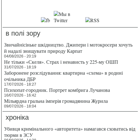
в полі зору
Звичайнісіньке шкідництво. Джипери і мотокросери хочуть
й надалі знищувати природу Карпат
04/08/2026 - 20:19
Не тільки «Скеля». Страх і ненависть у 225-му ОШП
31/07/2026 - 18:19
Заборонене розслідування: квартирна «схема» в родині
очільника ДБР
17/07/2026 - 18:27
Психопат-городник. Портрет комбрига Лучанова
16/07/2026 - 16:42
Мільярдна гральна імперія громадянина Журила
09/07/2026 - 18:04
хроніка
Убивця кримінального «авторитета» намагався сховатись від
тюрми в ЗСУ