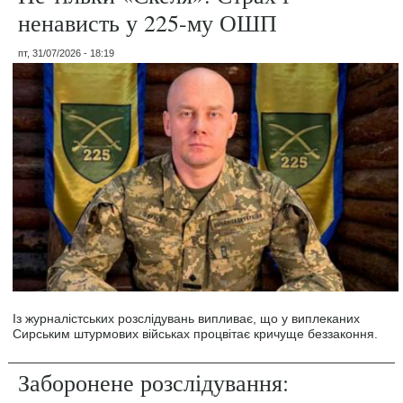
ненависть у 225-му ОШП
пт, 31/07/2026 - 18:19
Із журналістських розслідувань випливає, що у виплеканих
Сирським штурмових військах процвітає кричуще беззаконня.
Заборонене розслідування: