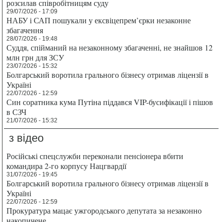
розсилав співробітницям суду
29/07/2026 - 17:09
НАБУ і САП пошукали у ексвіцепрем’єрки незаконне
збагачення
28/07/2026 - 19:48
Суддя, спійманий на незаконному збагаченні, не знайшов 12
млн грн для ЗСУ
23/07/2026 - 15:32
Болгарський воротила грального бізнесу отримав ліцензії в
Україні
22/07/2026 - 12:59
Син соратника кума Путіна піддався VIP-бусифікації і пішов
в СЗЧ
21/07/2026 - 15:32
з відео
Російські спецслужби переконали пенсіонера вбити
командира 2-го корпусу Нацгвардії
31/07/2026 - 19:45
Болгарський воротила грального бізнесу отримав ліцензії в
Україні
22/07/2026 - 12:59
Прокуратура мацає ужгородського депутата за незаконно
накопичене