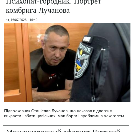
Психопат-городник. Портрет
комбрига Лучанова
чт, 16/07/2026 - 16:42
Підполковник Станіслав Лучанов, що наказав підлеглим
викрасти і вбити цивільних, мав борги і проблеми з алкоголем.
Международный аферист Виталий