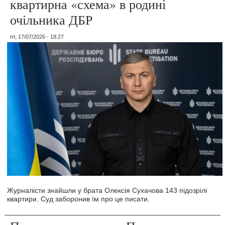
квартирна «схема» в родині
очільника ДБР
пт, 17/07/2026 - 18:27
Журналісти знайшли у брата Олексія Сухачова 143 підозрілі
квартири. Суд заборонив їм про це писати.