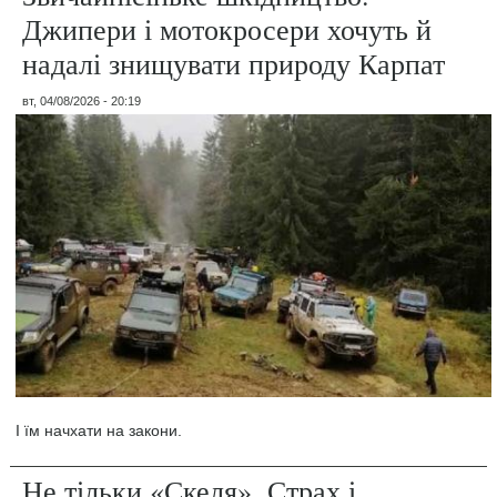
Джипери і мотокросери хочуть й
надалі знищувати природу Карпат
вт, 04/08/2026 - 20:19
І їм начхати на закони.
Не тільки «Скеля». Страх і