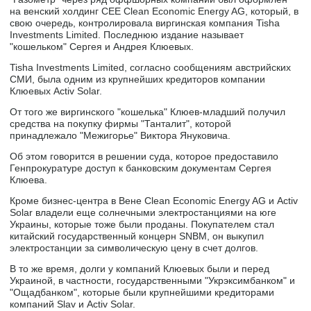
на венский холдинг CEE Clean Economic Energy AG, который, в
свою очередь, контролировала виргинская компания Tisha
Investments Limited. Последнюю издание называет
"кошельком" Сергея и Андрея Клюевых.
Tisha Investments Limited, согласно сообщениям австрийских
СМИ, была одним из крупнейших кредиторов компании
Клюевых Activ Solar.
От того же виргинского "кошелька" Клюев-младший получил
средства на покупку фирмы "Танталит", которой
принадлежало "Межигорье" Виктора Януковича.
Об этом говорится в решении суда, которое предоставило
Генпрокуратуре доступ к банковским документам Сергея
Клюева.
Кроме бизнес-центра в Вене Clean Economic Energy AG и Activ
Solar владели еще солнечными электростанциями на юге
Украины, которые тоже были проданы. Покупателем стал
китайский государственный концерн SNBM, он выкупил
электростанции за символическую цену в счет долгов.
В то же время, долги у компаний Клюевых были и перед
Украиной, в частности, государственными "Укрэксимбанком" и
"Ощадбанком", которые были крупнейшими кредиторами
компаний Slav и Activ Solar.