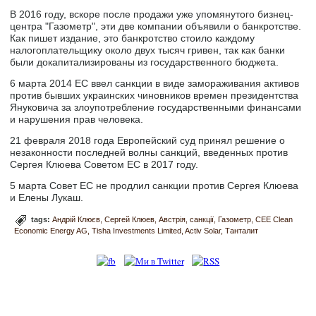
В 2016 году, вскоре после продажи уже упомянутого бизнец-
центра "Газометр", эти две компании объявили о банкротстве.
Как пишет издание, это банкротство стоило каждому
налогоплательщику около двух тысяч гривен, так как банки
были докапитализированы из государственного бюджета.
6 марта 2014 ЕС ввел санкции в виде замораживания активов
против бывших украинских чиновников времен президентства
Януковича за злоупотребление государственными финансами
и нарушения прав человека.
21 февраля 2018 года Европейский суд принял решение о
незаконности последней волны санкций, введенных против
Сергея Клюева Советом ЕС в 2017 году.
5 марта Совет ЕС не продлил санкции против Сергея Клюева
и Елены Лукаш.
tags:
Андрій Клюєв
Сергей Клюев
Австрія
санкції
Газометр
CEE Clean
Economic Energy AG
Tisha Investments Limited
Activ Solar
Танталит