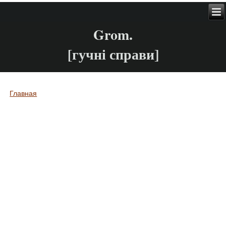
Grom.
[гучні справи]
Главная
Вы здесь