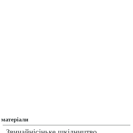
матеріали
Звичайнісіньке шкідництво.