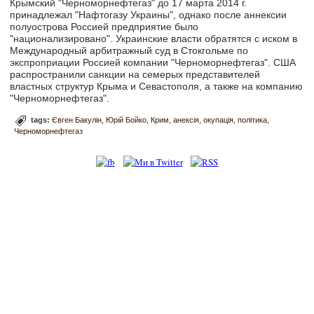
Крымский "Черноморнефтегаз" до 17 марта 2014 г.
принадлежал "Нафтогазу Украины", однако после аннексии
полуострова Россией предприятие было
"национализировано". Украинские власти обратятся с иском в
Международный арбитражный суд в Стокгольме по
экспроприации Россией компании "Черноморнефтегаз". США
распространили санкции на семерых представителей
властных структур Крыма и Севастополя, а также на компанию
"Черноморнефтегаз".
tags:
Євген Бакулін
Юрій Бойко
Крим
анексія
окупація
політика
Черноморнефтегаз