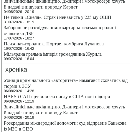
Звичайнісіньке шкідництво. Джипери і мотокросери хочуть
й надалі знищувати природу Карпат
04/08/2026 - 20:19
Не тільки «Скеля». Страх і ненависть у 225-му ОШП
31/07/2026 - 18:19
Заборонене розслідування: квартирна «схема» в родині
очільника ДБР
17/07/2026 - 18:27
Психопат-городник. Портрет комбрига Лучанова
16/07/2026 - 16:42
Мільярдна гральна імперія громадянина Журила
09/07/2026 - 18:04
хроніка
Убивця кримінального «авторитета» намагався сховатись від
тюрми в ЗСУ
06/08/2026 - 14:28
НАБУ і САП вручили експослу в США нові підозри
06/08/2026 - 12:19
Звичайнісіньке шкідництво. Джипери і мотокросери хочуть
й надалі знищувати природу Карпат
04/08/2026 - 20:19
Розкрадання міжнародної допомоги: суд відправив Банькова
із МЗС в СІЗО