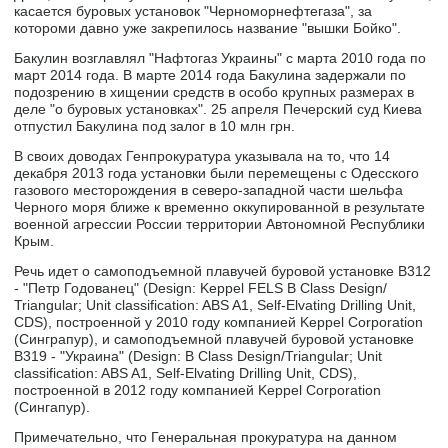
касается буровых установок "Черноморнефтегаза", за
котороми давно уже закрепилось название "вышки Бойко".
Бакулин возглавлял "Нафтогаз Украины" с марта 2010 года по
март 2014 года. В марте 2014 года Бакулина задержали по
подозрению в хищении средств в особо крупных размерах в
деле "о буровых установках". 25 апреля Печерский суд Киева
отпустил Бакулина под залог в 10 млн грн.
В своих доводах Генпрокуратура указывала на то, что 14
декабря 2013 года установки были перемещены с Одесского
газового месторождения в северо-западной части шельфа
Черного моря ближе к временно оккупированной в результате
военной агрессии России территории Автономной Республики
Крым.
Речь идет о самоподъемной плавучей буровой установке В312
- "Петр Годованец" (Design: Keppel FELS В Class Design/
Triangular; Unit classification: ABS A1, Self-Elvating Drilling Unit,
CDS), построенной у 2010 году компанией Keppel Corporation
(Синграпур), и самоподъемной плавучей буровой установке
В319 - "Украина" (Design: В Class Design/Triangular; Unit
classification: ABS A1, Self-Elvating Drilling Unit, CDS),
построенной в 2012 году компанией Keppel Corporation
(Сингапур).
Примечательно, что Генеральная прокуратура на данном