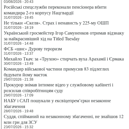
03/08/2026 - 20:43
Російські спецслужби переконали пенсіонера вбити
командира 2-го корпусу Нацгвардії
31/07/2026 - 19:45
Не тільки «Скеля». Страх і ненависть у 225-му ОШП
31/07/2026 - 18:19
Український гросмейстер Ігор Самуненков отримав відзнаку
за найкрасивіший хід на Titled Tuesday
31/07/2026 - 14:48
ФСБ «шиє» Дурову тероризм
31/07/2026 - 13:37
Михайло Ткач: за «Трухою» стирчать вуха Арахамії і Єрмака
30/07/2026 - 13:49
Командир військової частини примусив 83 підлеглих
будувати йому маєток
29/07/2026 - 21:38
Прокурор знімав інтимне відео у службовому кабінеті і
розсилав співробітницям суду
29/07/2026 - 17:09
НАБУ і САП пошукали у ексвіцепрем’єрки незаконне
збагачення
28/07/2026 - 19:48
Суддя, спійманий на незаконному збагаченні, не знайшов 12
млн грн для ЗСУ
23/07/2026 - 15:32