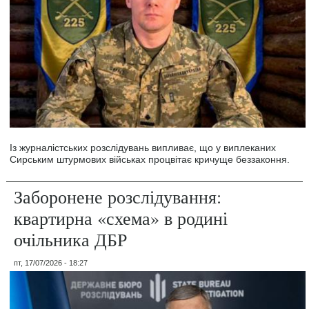
Із журналістських розслідувань випливає, що у виплеканих
Сирським штурмових військах процвітає кричуще беззаконня.
Заборонене розслідування:
квартирна «схема» в родині
очільника ДБР
пт, 17/07/2026 - 18:27