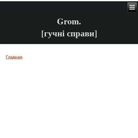
Grom.
[гучні справи]
Главная
Вы здесь