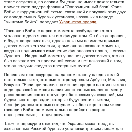
этапе следствия, по словам Луценко, не имеет доказательств
причастности лидера фракции "Оппозиционный блок" Юрия
Бойко к коррупционной схеме, связанной с покупкой этих двух
самоподъемных буровых установок, названых в народе
"вышками Бойко", передает
Украинская правда
.
"Господин Бойко с первого момента возбуждения этого
уголовного дела является его фигурантом. Он был допрошен,
и будет допрашиваться, однако пока мы не имеем прямых
доказательств его участия, кроме одного важного момента,
когда он подписывал изменение финансового плана, – сказал
Луценко. - На данный момент у нас нет доказательств, что он
был осведомлен о преступной схеме и нет показаний о том,
что он получил средства преступным путем".
По словам генпрокурора, на данном этапе у следователей
есть только счета, которые контролировали Арбузов, Мельник,
Бакулин. "Если при анализе движения средств на этих счетах в
ходе правовой помощи наших иностранных коллег по месту
расположения соответствующих банковских учреждений, мы
будем видеть проводки, которые будут вести к счетам,
бенефициаром которых выступает любое лицо, в том числе
господин Бойко он моментально перейдет в разряд
подозреваемых", – подчеркнул он.
Также генпрокурор отметил, что Украина может продать
захваченные Россией буровые установки третьим лицам для