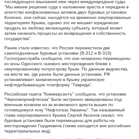
последующего взыскания ими через международные суды:
"Мы имеем решение суда о наложении ареста и передаче в
агентство конфискованных активов двух буровых установок.
Конечно, они сейчас находятся на временно оккупированных
территориях Крыма, однако это не мешает юридически
продать их любому желающему субъекту, который может
затем начинать процессы их возвращения в собственность
государства".
Ранее стало известно, что Россия переместила две
самоподъемные буровые установки (В-312 и В-319).
Госпогранслужба сообщила, что они незаконно перемещены
из зоны Одесского газового месторождения ближе к
оккупированному полуострову Крым. По данным ведомства,
на месте же, где ранее были данные установки, РФ
устанавливает захваченную в Крыму украинскую
нефтедобывающую платформу "Таврида".
Российская газета "Коммерсантъ" сообщила, что установки
"Черноморнефтегаза" были экстренно эвакуированы под
военным конвоем из-за возможного ареста вышек по
готовящемуся иску "Нафтогаза Украины". Так называемый
глава оккупированного Крыма Сергей Аксенов сказал, что
буровые установки были перемещены для работы на
месторождении Гордиевича (также находится вне российских
территориальных вод).