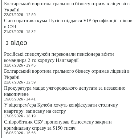
Болгарський воротила грального бізнесу отримав ліцензії в
Україні
22/07/2026 - 12:59
Син соратника кума Путіна піддався VIP-бусифікації і пішов
в СЗЧ
21/07/2026 - 15:32
з відео
Російські спецслужби переконали пенсіонера вбити
командира 2-го корпусу Нацгвардії
31/07/2026 - 19:45
Болгарський воротила грального бізнесу отримав ліцензії в
Україні
22/07/2026 - 12:59
Прокуратура мацає ужгородського депутата за незаконно
накопичене
19/06/2026 - 14:41
У віцепрем’єра Кулеби хочуть конфіскувати столичну
квартиру, записану на сестру
17/06/2026 - 18:19
Співробітник СБУ пропонував бізнесмену закрити
кримінальну справу за $150 тисяч
16/06/2026 - 16:56