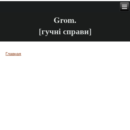
Grom.
[гучні справи]
Главная
Вы здесь