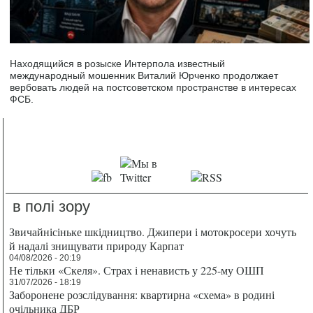
Находящийся в розыске Интерпола известный
международный мошенник Виталий Юрченко продолжает
вербовать людей на постсоветском пространстве в интересах
ФСБ.
в полі зору
Звичайнісіньке шкідництво. Джипери і мотокросери хочуть
й надалі знищувати природу Карпат
04/08/2026 - 20:19
Не тільки «Скеля». Страх і ненависть у 225-му ОШП
31/07/2026 - 18:19
Заборонене розслідування: квартирна «схема» в родині
очільника ДБР