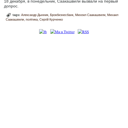
18 декабря, в понедельник, Саакашвили вызвали на первый
допрос.
tags:
Александр Дынник
Брокбизнесбанк
Михеил Саакашвили
Михаил
Саакашвили
політика
Сергій Курченко