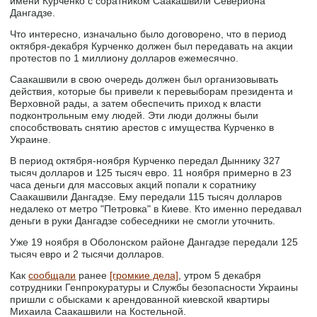
имени Курченко с соратником Саакашвили Севериона
Дангадзе.
Что интересно, изначально было договорено, что в период
октября-декабря Курченко должен был передавать на акции
протестов по 1 миллиону долларов ежемесячно.
Саакашвили в свою очередь должен был организовывать
действия, которые бы привели к перевыборам президента и
Верховной рады, а затем обеспечить приход к власти
подконтрольным ему людей. Эти люди должны были
способствовать снятию арестов с имущества Курченко в
Украине.
В период октября-ноября Курченко передал Дыннику 327
тысяч долларов и 125 тысяч евро. 11 ноября примерно в 23
часа деньги для массовых акций попали к соратнику
Саакашвили Дангадзе. Ему передали 115 тысяч долларов
недалеко от метро "Петровка" в Киеве. Кто именно передавал
деньги в руки Дангадзе собеседники не смогли уточнить.
Уже 19 ноября в Оболонском районе Дангадзе передали 125
тысяч евро и 2 тысячи долларов.
Как
сообщали
ранее
[громкие дела]
, утром 5 декабря
сотрудники Генпрокуратуры и Службы безопасности Украины
пришли с обысками к арендованной киевской квартиры
Михаила Саакашвили на Костельной.