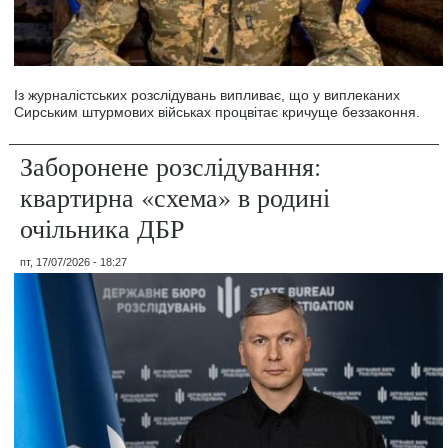
Із журналістських розслідувань випливає, що у виплеканих
Сирським штурмових військах процвітає кричуще беззаконня.
Заборонене розслідування:
квартирна «схема» в родині
очільника ДБР
пт, 17/07/2026 - 18:27