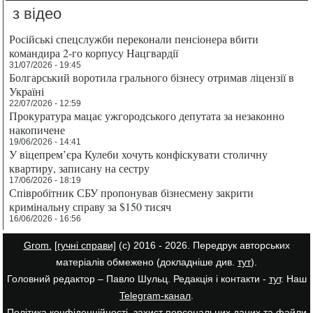
з відео
Російські спецслужби переконали пенсіонера вбити
командира 2-го корпусу Нацгвардії
31/07/2026 - 19:45
Болгарський воротила грального бізнесу отримав ліцензії в
Україні
22/07/2026 - 12:59
Прокуратура мацає ужгородського депутата за незаконно
накопичене
19/06/2026 - 14:41
У віцепрем’єра Кулеби хочуть конфіскувати столичну
квартиру, записану на сестру
17/06/2026 - 18:19
Співробітник СБУ пропонував бізнесмену закрити
кримінальну справу за $150 тисяч
16/06/2026 - 16:56
Grom.
[гучні справи]
(с) 2016 - 2026. Передрук авторських
матеріалів обмежено (докладніше див.
тут
).
Головний редактор – Павло Шульц. Редакція і контакти -
тут
. Наш
Telegram-канал
.
Політика конфіденційності, захист персональних даних та файли