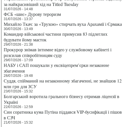
за найкрасивіший хід на Titled Tuesday
31/07/2026 - 14:48
ФСБ «шиє» Дурову тероризм
31/07/2026 - 13:37
Михайло Ткач: за «Трухою» стирчать вуха Арахамії і Єрмака
30/07/2026 - 13:49
Командир військової частини примусив 83 підлеглих
будувати йому маєток
29/07/2026 - 21:38
Прокурор знімав інтимне відео у службовому кабінеті і
розсилав співробітницям суду
29/07/2026 - 17:09
НАБУ і САП пошукали у ексвіцепрем’єрки незаконне
збагачення
28/07/2026 - 19:48
Суддя, спійманий на незаконному збагаченні, не знайшов 12
млн грн для ЗСУ
23/07/2026 - 15:32
Болгарський воротила грального бізнесу отримав ліцензії в
Україні
22/07/2026 - 12:59
Син соратника кума Путіна піддався VIP-бусифікації і пішов
в СЗЧ
21/07/2026 - 15:32