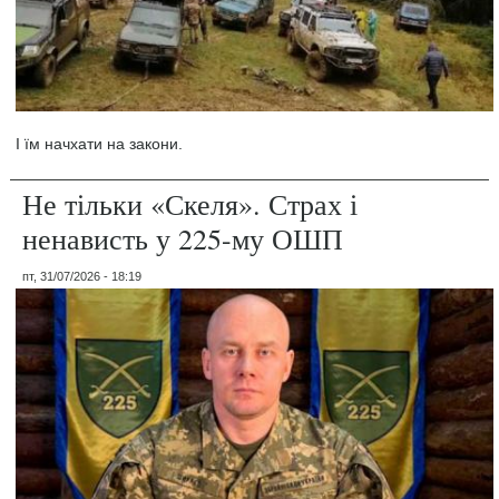
І їм начхати на закони.
Не тільки «Скеля». Страх і
ненависть у 225-му ОШП
пт, 31/07/2026 - 18:19