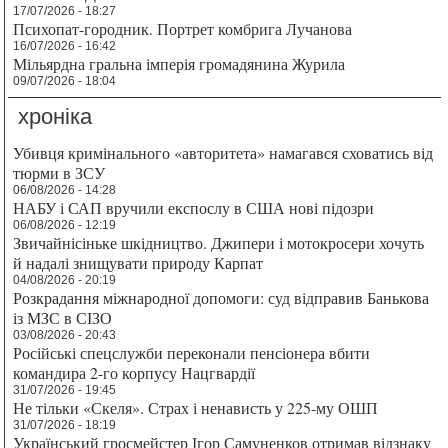
17/07/2026 - 18:27
Психопат-городник. Портрет комбрига Лучанова
16/07/2026 - 16:42
Мільярдна гральна імперія громадянина Журила
09/07/2026 - 18:04
хроніка
Убивця кримінального «авторитета» намагався сховатись від
тюрми в ЗСУ
06/08/2026 - 14:28
НАБУ і САП вручили експослу в США нові підозри
06/08/2026 - 12:19
Звичайнісіньке шкідництво. Джипери і мотокросери хочуть
й надалі знищувати природу Карпат
04/08/2026 - 20:19
Розкрадання міжнародної допомоги: суд відправив Банькова
із МЗС в СІЗО
03/08/2026 - 20:43
Російські спецслужби переконали пенсіонера вбити
командира 2-го корпусу Нацгвардії
31/07/2026 - 19:45
Не тільки «Скеля». Страх і ненависть у 225-му ОШП
31/07/2026 - 18:19
Український гросмейстер Ігор Самуненков отримав відзнаку