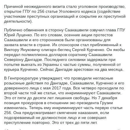
Причиной неожиданного визита стало уголовное производство,
открытое ГПУ по 256 статье Уголовного кодекса (содействие
участникам преступных организаций и сокрытие их преступной
деятельности).
Публично обвинения в сторону Саакашвили озвучил глава ГПУ
Юрий Луценко. По его словам, осенние акции протестов
Саакашвили и его сторонников были организованы для
захвата власти в стране. Их спонсором стал приближенный к
Виктору Януковичу олигарх-беглец Сергей Курченко. Он якобы
передал полмиллиона долларов соратнику Саакашвили
Северіону Дангадзе. Последнего силовики задержали при
попытке выехать из Украины с частью суммы, полученной от
курьера Курченко. Сейчас Дангадзе арестован на два месяца.
В Генпрокуратуре утверждают, что проводили негласные
розыскные действия по Дангадзе, Саакашвили, Курченко и его
доверенного лица с мая 2017 года. Все четверо проходили по
второй части той же статьи, что инкриминируют Саакашвили.
Это от пяти до десяти лет лишения свободы. Но 7 декабря
позиция прокуроров в отношении экс-президента Грузии
изменилась. Теперь ему инкриминируют часть первую статьи
256. Она предусматривает смягчение наказания, если
подозреваемый не должностное лицо и не совершил
преступление повторно. Это от трех до пяти лет.