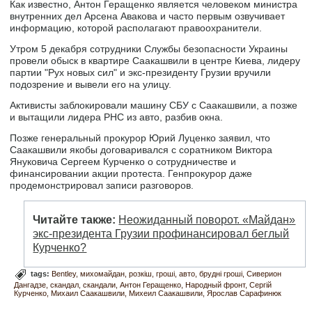
Как известно, Антон Геращенко является человеком министра
внутренних дел Арсена Авакова и часто первым озвучивает
информацию, которой располагают правоохранители.
Утром 5 декабря сотрудники Службы безопасности Украины
провели обыск в квартире Саакашвили в центре Киева, лидеру
партии "Рух новых сил" и экс-президенту Грузии вручили
подозрение и вывели его на улицу.
Активисты заблокировали машину СБУ с Саакашвили, а позже
и вытащили лидера РНС из авто, разбив окна.
Позже генеральный прокурор Юрий Луценко заявил, что
Саакашвили якобы договаривался с соратником Виктора
Януковича Сергеем Курченко о сотрудничестве и
финансировании акции протеста. Генпрокурор даже
продемонстрировал записи разговоров.
Читайте также:
Неожиданный поворот. «Майдан»
экс-президента Грузии профинансировал беглый
Курченко?
tags:
Bentley
михомайдан
розкіш
гроші
авто
брудні гроші
Сиверион
Дангадзе
скандал
скандали
Антон Геращенко
Народный фронт
Сергій
Курченко
Михаил Саакашвили
Михеил Саакашвили
Ярослав Сарафинюк