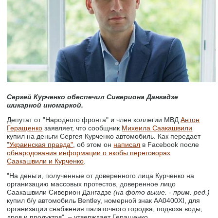
Сергей Курченко обеспечил Сивериона Дангадзе
шикарной иномаркой.
Депутат от "Народного фронта" и член коллегии МВД
Антон
Геращенко
заявляет, что сообщник
Михеила Саакашвили
купил на деньги Сергея Курченко автомобиль. Как передает
"Украинская правда"
, об этом он
написал
в Facebook после
обнародования информации о якобы переговорах
Саакашвили и Курченко
.
"На деньги, полученные от доверенного лица Курченко на
организацию массовых протестов, доверенное лицо
Саакашвили Сиверион Дангадзе
(на фото выше. - прим. ред.)
купил б/у автомобиль Bentley, номерной знак АА0400ХІ, для
организации снабжения палаточного городка, подвоза воды,
дров и продуктов", – утверждает Геращенко.