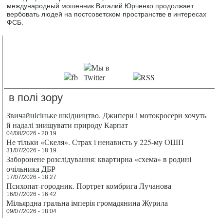
международный мошенник Виталий Юрченко продолжает
вербовать людей на постсоветском пространстве в интересах
ФСБ.
в полі зору
Звичайнісіньке шкідництво. Джипери і мотокросери хочуть
й надалі знищувати природу Карпат
04/08/2026 - 20:19
Не тільки «Скеля». Страх і ненависть у 225-му ОШП
31/07/2026 - 18:19
Заборонене розслідування: квартирна «схема» в родині
очільника ДБР
17/07/2026 - 18:27
Психопат-городник. Портрет комбрига Лучанова
16/07/2026 - 16:42
Мільярдна гральна імперія громадянина Журила
09/07/2026 - 18:04