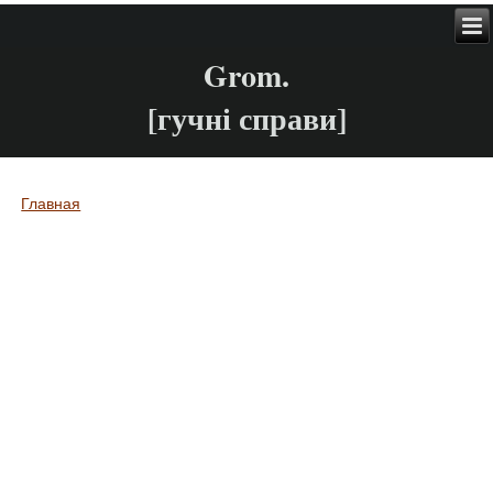
Grom.
[гучні справи]
Главная
Вы здесь