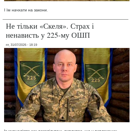
І їм начхати на закони.
Не тільки «Скеля». Страх і
ненависть у 225-му ОШП
пт, 31/07/2026 - 18:19
Із журналістських розслідувань випливає, що у виплеканих