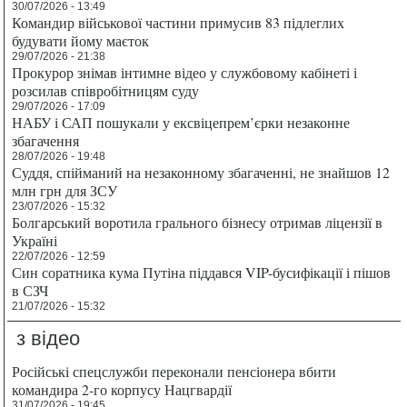
30/07/2026 - 13:49
Командир військової частини примусив 83 підлеглих
будувати йому маєток
29/07/2026 - 21:38
Прокурор знімав інтимне відео у службовому кабінеті і
розсилав співробітницям суду
29/07/2026 - 17:09
НАБУ і САП пошукали у ексвіцепрем’єрки незаконне
збагачення
28/07/2026 - 19:48
Суддя, спійманий на незаконному збагаченні, не знайшов 12
млн грн для ЗСУ
23/07/2026 - 15:32
Болгарський воротила грального бізнесу отримав ліцензії в
Україні
22/07/2026 - 12:59
Син соратника кума Путіна піддався VIP-бусифікації і пішов
в СЗЧ
21/07/2026 - 15:32
з відео
Російські спецслужби переконали пенсіонера вбити
командира 2-го корпусу Нацгвардії
31/07/2026 - 19:45