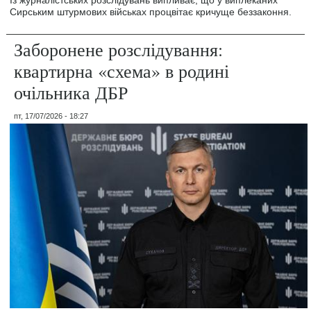
Сирським штурмових військах процвітає кричуще беззаконня.
Заборонене розслідування:
квартирна «схема» в родині
очільника ДБР
пт, 17/07/2026 - 18:27