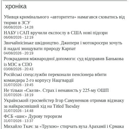
хроніка
Убивця кримінального «авторитета» намагався сховатись від
тюрми в ЗСУ
06/08/2026 - 14:28
НАБУ і САП вручили експослу в США нові підозри
06/08/2026 - 12:19
Звичайнісіньке шкідництво. Джипери і мотокросери хочуть
й надалі знищувати природу Карпат
04/08/2026 - 20:19
Розкрадання міжнародної допомоги: суд відправив Банькова
із МЗС в СІЗО
03/08/2026 - 20:43
Російські спецслужби переконали пенсіонера вбити
командира 2-го корпусу Нацгвардії
31/07/2026 - 19:45
Не тільки «Скеля». Страх і ненависть у 225-му ОШП
31/07/2026 - 18:19
Український гросмейстер Ігор Самуненков отримав відзнаку
за найкрасивіший хід на Titled Tuesday
31/07/2026 - 14:48
ФСБ «шиє» Дурову тероризм
31/07/2026 - 13:37
Михайло Ткач: за «Трухою» стирчать вуха Арахамії і Єрмака