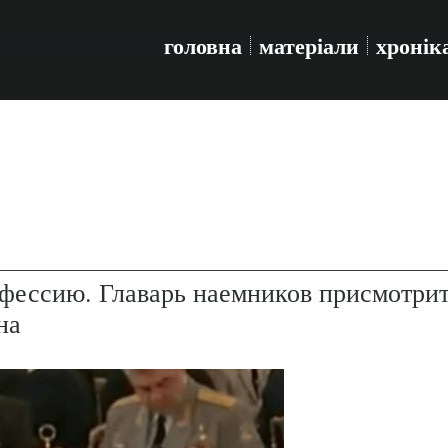
головна
матеріали
хронік
фессию. Главарь наемников присмотри
на