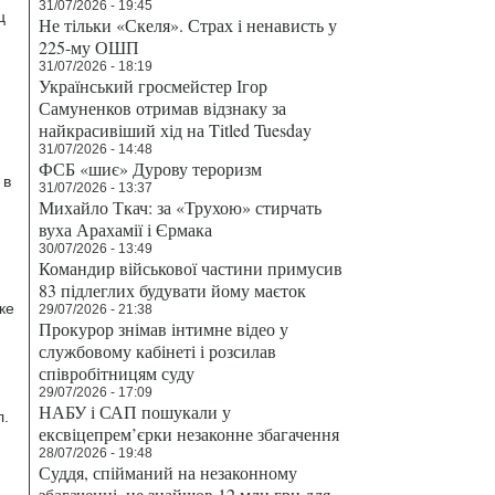
31/07/2026 - 19:45
ц
Не тільки «Скеля». Страх і ненависть у
225-му ОШП
31/07/2026 - 18:19
Український гросмейстер Ігор
Самуненков отримав відзнаку за
найкрасивіший хід на Titled Tuesday
31/07/2026 - 14:48
ФСБ «шиє» Дурову тероризм
 в
31/07/2026 - 13:37
Михайло Ткач: за «Трухою» стирчать
вуха Арахамії і Єрмака
30/07/2026 - 13:49
Командир військової частини примусив
83 підлеглих будувати йому маєток
ке
29/07/2026 - 21:38
Прокурор знімав інтимне відео у
службовому кабінеті і розсилав
співробітницям суду
29/07/2026 - 17:09
НАБУ і САП пошукали у
л.
ексвіцепрем’єрки незаконне збагачення
28/07/2026 - 19:48
Суддя, спійманий на незаконному
збагаченні, не знайшов 12 млн грн для