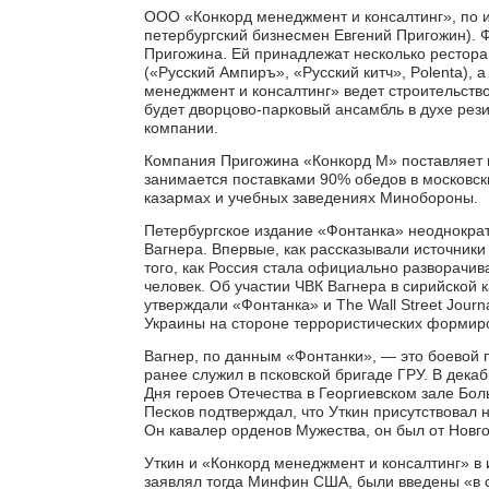
ООО «Конкорд менеджмент и консалтинг», по и
петербургский бизнесмен Евгений Пригожин).
Пригожина. Ей принадлежат несколько ресторан
(«Русский Ампиръ», «Русский китч», Polenta), 
менеджмент и консалтинг» ведет строительств
будет дворцово-парковый ансамбль в духе рез
компании.
Компания Пригожина «Конкорд М» поставляет 
занимается поставками 90% обедов в московски
казармах и учебных заведениях Минобороны.
Петербургское издание «Фонтанка» неоднокра
Вагнера. Впервые, как рассказывали источники
того, как Россия стала официально разворачива
человек. Об участии ЧВК Вагнера в сирийской 
утверждали «Фонтанка» и The Wall Street Journ
Украины на стороне террористических формир
Вагнер, по данным «Фонтанки», — это боевой 
ранее служил в псковской бригаде ГРУ. В дека
Дня героев Отечества в Георгиевском зале Бо
Песков подтверждал, что Уткин присутствовал н
Он кавалер орденов Мужества, он был от Новго
Уткин и «Конкорд менеджмент и консалтинг» в
заявлял тогда Минфин США, были введены «в с