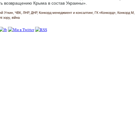
ть возвращению Крыма в состав Украины».
ий Уткин
ЧВК
ЛНР
ДНР
Конкорд менеджмент и консалтинг
ГК «Конкорд»
Конкорд М
лі зору
війна