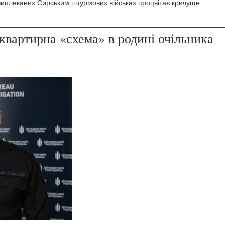
 виплеканих Сирським штурмових військах процвітає кричуще
квартирна «схема» в родині очільника