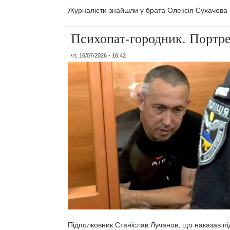
Журналісти знайшли у брата Олексія Сухачова 1
Психопат-городник. Портр
чт, 16/07/2026 - 16:42
Підполковник Станіслав Лучанов, що наказав під