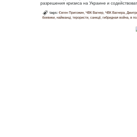
разрешения кризиса на Украине и содействова
tags:
Євген Пригожин
ЧВК Вагнер
ЧВК Вагнера
Дмитр
боевики
найманці
терористи
санкції
гибридная война
в по