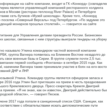
нформации на сайте компании, входит в ГК «Конкорд» (совладеле
 Фирма является управляющей компанией ресторанного холдинга
ов в Москве (ресторан-теплоход River Palace) и Петербурге
а также сеть бутиков «Музей шоколада». Кроме того, «Конкорд
о поселка «Северный Версаль» под Петербургом. «По задумке это
иденций монархов прошлых столетий», — говорится на сайте
питание для Управления делами президента России. Бизнесмен
х школах, связанные с ним структуры выиграли тендеры на уборку
тно называло Уткина командиром частной военной компании
 РБК, группа Вагнера появилась на Ближнем Востоке незадолго до
ть свои военные базы в Сирии. В группе служили почти 2,5 тыс.
кампании первой сообщила «Фонтанка» в октябре 2015 года. Как
al, наемники Вагнера также принимали участие в боях на юго-восто
ований ДНР и ЛНР.
позывной Уткина. Командир группы является офицером запаса и
бре 2016 года Уткин был приглашен на прием в честь празднования
льшого Кремлевского дворца. Пресс-секретарь Кремля Дмитрий
а приеме. «Я не знаю, как он известен, Дмитрий действительно бы
родской области», — говорил Песков.
 июне 2017 года попали в санкционный список США. Санкции, как
оответствии с обязательствами искать дипломатические пути