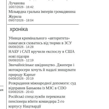
Лучанова
16/07/2026 - 16:42
Мільярдна гральна імперія громадянина
Журила
09/07/2026 - 18:04
хроніка
Убивця кримінального «авторитета»
намагався сховатись від тюрми в ЗСУ
06/08/2026 - 14:28
НАБУ і САП вручили експослу в США
нові підозри
06/08/2026 - 12:19
Звичайнісіньке шкідництво. Джипери і
мотокросери хочуть й надалі знищувати
природу Карпат
04/08/2026 - 20:19
Розкрадання міжнародної допомоги: суд
—
відправив Банькова із МЗС в СІЗО
мя
03/08/2026 - 20:43
Російські спецслужби переконали
пенсіонера вбити командира 2-го
корпусу Нацгвардії