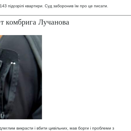
43 підозрілі квартири. Суд заборонив їм про це писати.
ет комбрига Лучанова
леглим викрасти і вбити цивільних, мав борги і проблеми з