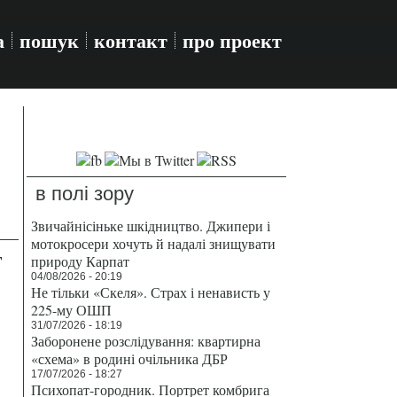
а
пошук
контакт
про проект
в полі зору
Звичайнісіньке шкідництво. Джипери і
мотокросери хочуть й надалі знищувати
т
природу Карпат
04/08/2026 - 20:19
Не тільки «Скеля». Страх і ненависть у
225-му ОШП
31/07/2026 - 18:19
Заборонене розслідування: квартирна
«схема» в родині очільника ДБР
17/07/2026 - 18:27
Психопат-городник. Портрет комбрига