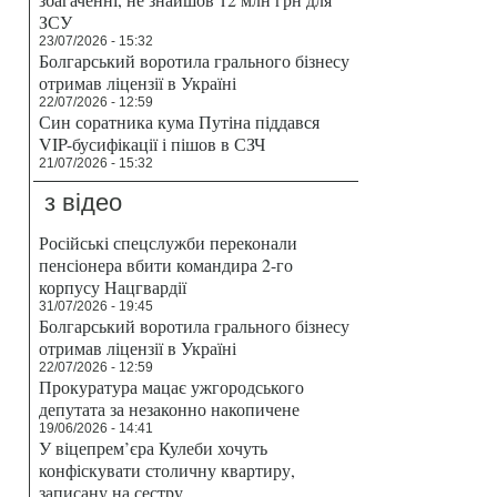
ЗСУ
23/07/2026 - 15:32
Болгарський воротила грального бізнесу
отримав ліцензії в Україні
22/07/2026 - 12:59
Син соратника кума Путіна піддався
VIP-бусифікації і пішов в СЗЧ
21/07/2026 - 15:32
з відео
Російські спецслужби переконали
пенсіонера вбити командира 2-го
корпусу Нацгвардії
31/07/2026 - 19:45
Болгарський воротила грального бізнесу
отримав ліцензії в Україні
22/07/2026 - 12:59
Прокуратура мацає ужгородського
депутата за незаконно накопичене
19/06/2026 - 14:41
У віцепрем’єра Кулеби хочуть
конфіскувати столичну квартиру,
записану на сестру