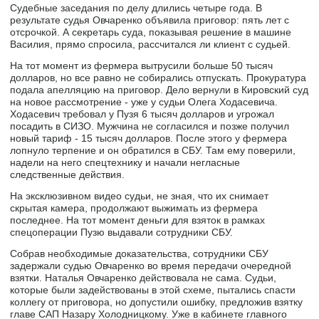
Судебные заседания по делу длились четыре года. В
результате судья Овчаренко объявила приговор: пять лет с
отсрочкой. А секретарь суда, показывая решение в машине
Василия, прямо спросила, рассчитался ли клиент с судьей.
На тот момент из фермера вытрусили больше 50 тысяч
долларов, но все равно не собирались отпускать. Прокуратура
подала апелляцию на приговор. Дело вернули в Кировский суд
на новое рассмотрение - уже у судьи Олега Ходасевича.
Ходасевич требовал у Пузя 6 тысяч долларов и угрожал
посадить в СИЗО. Мужчина не согласился и позже получил
новый тариф - 15 тысяч долларов. После этого у фермера
лопнуло терпение и он обратился в СБУ. Там ему поверили,
надели на него спецтехнику и начали негласные
следственные действия.
На эксклюзивном видео судьи, не зная, что их снимает
скрытая камера, продолжают выжимать из фермера
последнее. На тот момент деньги для взяток в рамках
спецоперации Пузю выдавали сотрудники СБУ.
Собрав необходимые доказательства, сотрудники СБУ
задержали судью Овчаренко во время передачи очередной
взятки. Наталья Овчаренко действовала не сама. Судьи,
которые были задействованы в этой схеме, пытались спасти
коллегу от приговора, но допустили ошибку, предложив взятку
главе САП Назару Холодницкому. Уже в кабинете главного