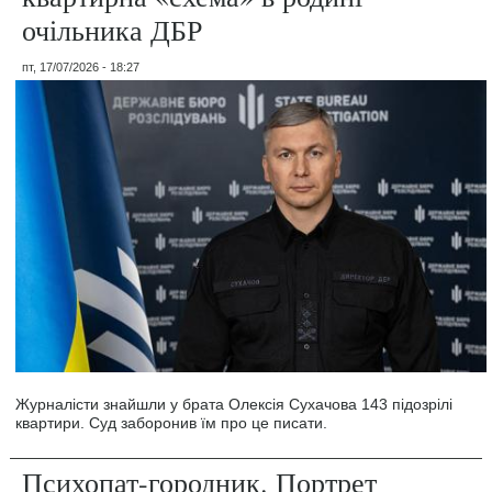
очільника ДБР
пт, 17/07/2026 - 18:27
Журналісти знайшли у брата Олексія Сухачова 143 підозрілі
квартири. Суд заборонив їм про це писати.
Психопат-городник. Портрет