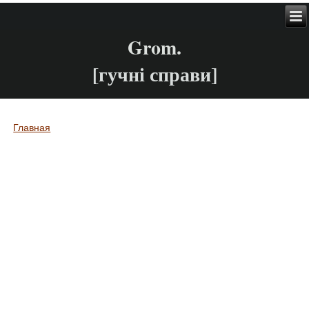
Grom.
[гучні справи]
Главная
Вы здесь