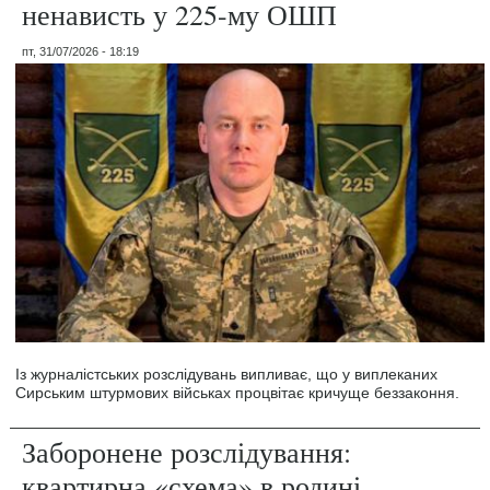
ненависть у 225-му ОШП
пт, 31/07/2026 - 18:19
Із журналістських розслідувань випливає, що у виплеканих
Сирським штурмових військах процвітає кричуще беззаконня.
Заборонене розслідування:
квартирна «схема» в родині