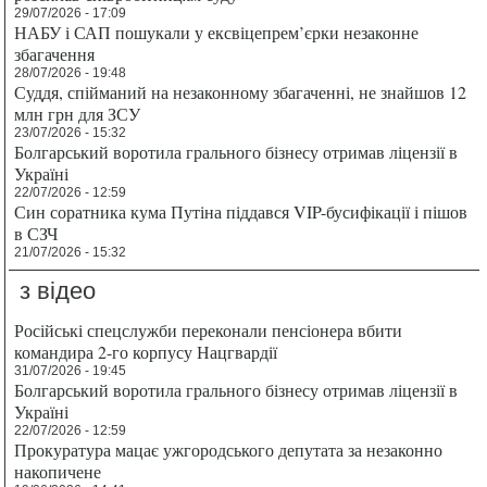
29/07/2026 - 17:09
НАБУ і САП пошукали у ексвіцепрем’єрки незаконне
збагачення
28/07/2026 - 19:48
Суддя, спійманий на незаконному збагаченні, не знайшов 12
млн грн для ЗСУ
23/07/2026 - 15:32
Болгарський воротила грального бізнесу отримав ліцензії в
Україні
22/07/2026 - 12:59
Син соратника кума Путіна піддався VIP-бусифікації і пішов
в СЗЧ
21/07/2026 - 15:32
з відео
Російські спецслужби переконали пенсіонера вбити
командира 2-го корпусу Нацгвардії
31/07/2026 - 19:45
Болгарський воротила грального бізнесу отримав ліцензії в
Україні
22/07/2026 - 12:59
Прокуратура мацає ужгородського депутата за незаконно
накопичене