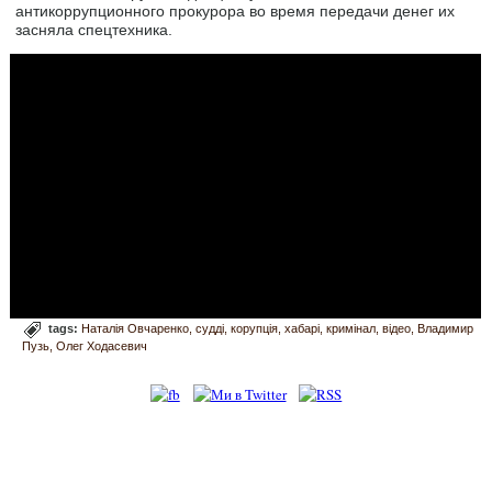
антикоррупционного прокурора во время передачи денег их
засняла спецтехника.
tags:
Наталія Овчаренко
судді
корупція
хабарі
кримінал
відео
Владимир
Пузь
Олег Ходасевич