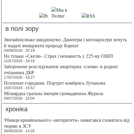
в полі зору
Звичайнісіньке шкідництво. Джипери і мотокросери хочуть
й надалі знищувати природу Карпат
04/08/2026 - 20:19
Не тільки «Скеля». Страх і ненависть у 225-му ОШП
31/07/2026 - 18:19
Заборонене розслідування: квартирна «схема» в родині
очільника ДБР
17/07/2026 - 18:27
Психопат-городник. Портрет комбрига Лучанова
16/07/2026 - 16:42
Мільярдна гральна імперія громадянина Журила
09/07/2026 - 18:04
хроніка
Убивця кримінального «авторитета» намагався сховатись від
тюрми в ЗСУ
06/08/2026 - 14:28