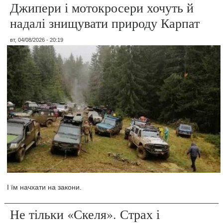
Джипери і мотокросери хочуть й
надалі знищувати природу Карпат
вт, 04/08/2026 - 20:19
І їм начхати на закони.
Не тільки «Скеля». Страх і