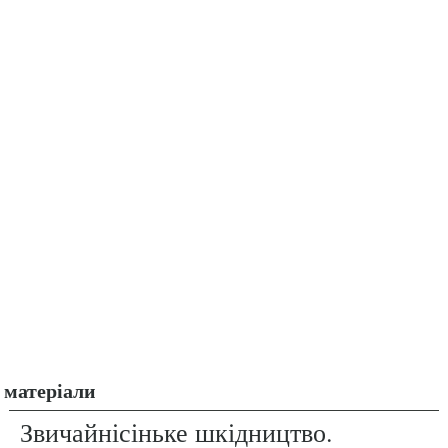
матеріали
Звичайнісіньке шкідництво.