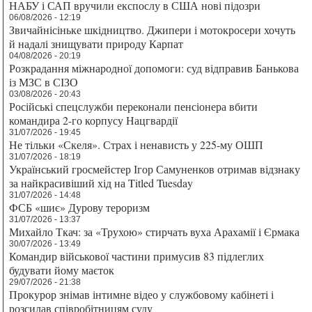
НАБУ і САП вручили експослу в США нові підозри
06/08/2026 - 12:19
Звичайнісіньке шкідництво. Джипери і мотокросери хочуть
й надалі знищувати природу Карпат
04/08/2026 - 20:19
Розкрадання міжнародної допомоги: суд відправив Банькова
із МЗС в СІЗО
03/08/2026 - 20:43
Російські спецслужби переконали пенсіонера вбити
командира 2-го корпусу Нацгвардії
31/07/2026 - 19:45
Не тільки «Скеля». Страх і ненависть у 225-му ОШП
31/07/2026 - 18:19
Український гросмейстер Ігор Самуненков отримав відзнаку
за найкрасивіший хід на Titled Tuesday
31/07/2026 - 14:48
ФСБ «шиє» Дурову тероризм
31/07/2026 - 13:37
Михайло Ткач: за «Трухою» стирчать вуха Арахамії і Єрмака
30/07/2026 - 13:49
Командир військової частини примусив 83 підлеглих
будувати йому маєток
29/07/2026 - 21:38
Прокурор знімав інтимне відео у службовому кабінеті і
розсилав співробітницям суду