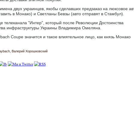
ь имена двух украинцев, якобы сделавших предзаказ на люксовое ав
вить в Монако) и Светланы Бевзы (авто отправят в Стамбул).
це телеканала "Интер", который после Революции Достоинства
рства инфраструктуры Украины Владимира Омеляна.
ach Coupe значится и такое влиятельное лицо, как князь Монако
aybach
Валерий Хорошковский