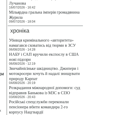
Лучанова
16/07/2026 - 16:42
Мільярдна гральна імперія громадянина
Журила
09/07/2026 - 18:04
хроніка
Убивця кримінального «авторитета»
намагався сховатись від тюрми в ЗСУ
06/08/2026 - 14:28
НАБУ і САП вручили експослу в США
нові підозри
06/08/2026 - 12:19
Звичайнісіньке шкідництво. Джипери і
мотокросери хочуть й надалі знищувати
34
природу Карпат
04/08/2026 - 20:19
Розкрадання міжнародної допомоги: суд
відправив Банькова із МЗС в СІЗО
03/08/2026 - 20:43
.
Російські спецслужби переконали
пенсіонера вбити командира 2-го
х
корпусу Нацгвардії