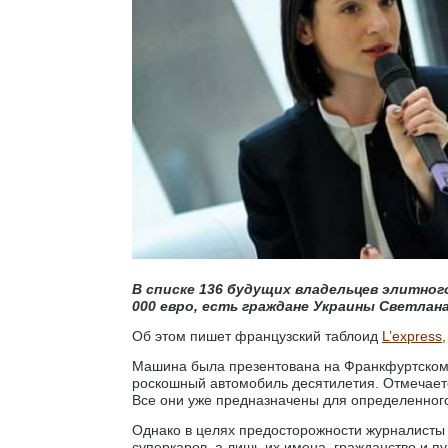
В списке 136 будущих владельцев элитно
000 евро, есть граждане Украины Светлан
Об этом пишет французский таблоид
L’express
Машина была презентована на Франкфуртском 
роскошный автомобиль десятилетия. Отмечаетс
Все они уже предназначены для определенного
Однако в целях предосторожности журналисты
суперкаров, а лишь их имена, гражданство и пу