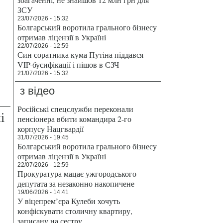
ЗСУ
23/07/2026 - 15:32
Болгарський воротила грального бізнесу
отримав ліцензії в Україні
22/07/2026 - 12:59
Син соратника кума Путіна піддався
VIP-бусифікації і пішов в СЗЧ
21/07/2026 - 15:32
з відео
Російські спецслужби переконали
і
пенсіонера вбити командира 2-го
корпусу Нацгвардії
31/07/2026 - 19:45
Болгарський воротила грального бізнесу
отримав ліцензії в Україні
22/07/2026 - 12:59
Прокуратура мацає ужгородського
депутата за незаконно накопичене
19/06/2026 - 14:41
У віцепрем’єра Кулеби хочуть
конфіскувати столичну квартиру,
записану на сестру