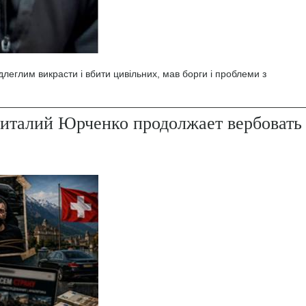
леглим викрасти і вбити цивільних, мав борги і проблеми з
италий Юрченко продолжает вербовать