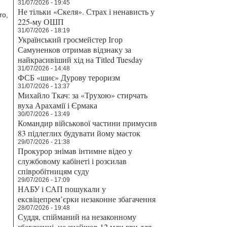
31/07/2026 - 19:45
Не тільки «Скеля». Страх і ненависть у
то,
225-му ОШП
31/07/2026 - 18:19
Український гросмейстер Ігор
Самуненков отримав відзнаку за
найкрасивіший хід на Titled Tuesday
31/07/2026 - 14:48
ФСБ «шиє» Дурову тероризм
31/07/2026 - 13:37
Михайло Ткач: за «Трухою» стирчать
вуха Арахамії і Єрмака
30/07/2026 - 13:49
Командир військової частини примусив
83 підлеглих будувати йому маєток
29/07/2026 - 21:38
Прокурор знімав інтимне відео у
службовому кабінеті і розсилав
співробітницям суду
29/07/2026 - 17:09
НАБУ і САП пошукали у
ексвіцепрем’єрки незаконне збагачення
28/07/2026 - 19:48
Суддя, спійманий на незаконному
збагаченні, не знайшов 12 млн грн для