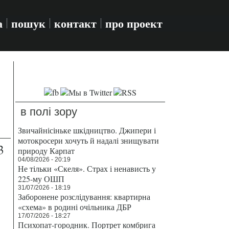
а
пошук
контакт
про проект
в полі зору
Звичайнісіньке шкідництво. Джипери і
мотокросери хочуть й надалі знищувати
3
природу Карпат
04/08/2026 - 20:19
Не тільки «Скеля». Страх і ненависть у
225-му ОШП
31/07/2026 - 18:19
Заборонене розслідування: квартирна
«схема» в родині очільника ДБР
17/07/2026 - 18:27
Психопат-городник. Портрет комбрига