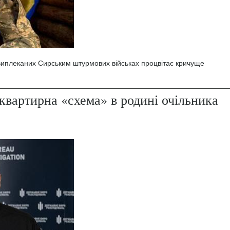
 виплеканих Сирським штурмових військах процвітає кричуще
квартирна «схема» в родині очільника