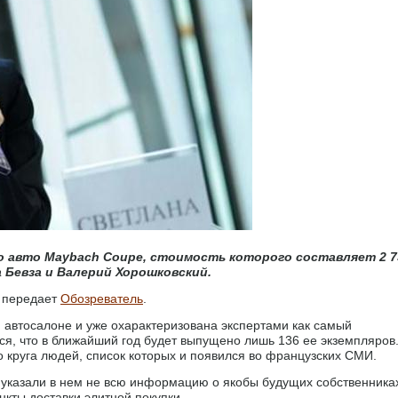
го авто Maybach Coupe, стоимость которого составляет 2 7
а Бевза и Валерий Хорошковский.
, передает
Обозреватель
.
автосалоне и уже охарактеризована экспертами как самый
я, что в ближайший год будет выпущено лишь 136 ее экземпляров
 круга людей, список которых и появился во французских СМИ.
 указали в нем не всю информацию о якобы будущих собственника
нкты доставки элитной покупки.