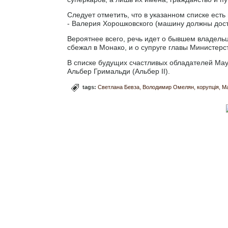
Следует отметить, что в указанном списке ест
- Валерия Хорошковского (машину должны доста
Вероятнее всего, речь идет о бывшем владель
сбежал в Монако, и о супруге главы Министе
В списке будущих счастливых обладателей Mayb
Альбер Гримальди (Альбер ІІ).
tags:
Светлана Бевза
Володимир Омелян
корупція
M