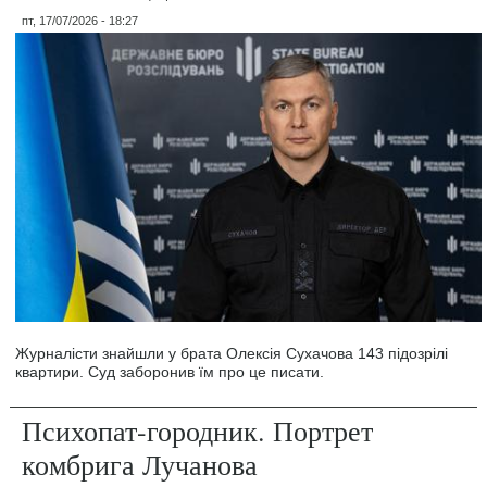
пт, 17/07/2026 - 18:27
Журналісти знайшли у брата Олексія Сухачова 143 підозрілі
квартири. Суд заборонив їм про це писати.
Психопат-городник. Портрет
комбрига Лучанова