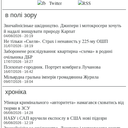
в полі зору
Звичайнісіньке шкідництво. Джипери і мотокросери хочуть
й надалі знищувати природу Карпат
04/08/2026 - 20:19
Не тільки «Скеля». Страх і ненависть у 225-му ОШП
31/07/2026 - 18:19
Заборонене розслідування: квартирна «схема» в родині
очільника ДБР
17/07/2026 - 18:27
Психопат-городник. Портрет комбрига Лучанова
16/07/2026 - 16:42
Мільярдна гральна імперія громадянина Журила
09/07/2026 - 18:04
хроніка
Убивця кримінального «авторитета» намагався сховатись від
тюрми в ЗСУ
06/08/2026 - 14:28
НАБУ і САП вручили експослу в США нові підозри
06/08/2026 - 12:19
Звичайнісіньке шкідництво. Джипери і мотокросери хочуть