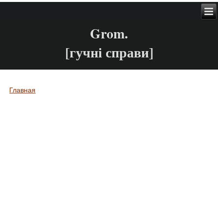
Grom.
[гучні справи]
Главная
Вы здесь