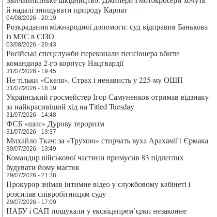
й надалі знищувати природу Карпат
04/08/2026 - 20:19
Розкрадання міжнародної допомоги: суд відправив Банькова
із МЗС в СІЗО
03/08/2026 - 20:43
Російські спецслужби переконали пенсіонера вбити
командира 2-го корпусу Нацгвардії
31/07/2026 - 19:45
Не тільки «Скеля». Страх і ненависть у 225-му ОШП
31/07/2026 - 18:19
Український гросмейстер Ігор Самуненков отримав відзнаку
за найкрасивіший хід на Titled Tuesday
31/07/2026 - 14:48
ФСБ «шиє» Дурову тероризм
31/07/2026 - 13:37
Михайло Ткач: за «Трухою» стирчать вуха Арахамії і Єрмака
30/07/2026 - 13:49
Командир військової частини примусив 83 підлеглих
будувати йому маєток
29/07/2026 - 21:38
Прокурор знімав інтимне відео у службовому кабінеті і
розсилав співробітницям суду
29/07/2026 - 17:09
НАБУ і САП пошукали у ексвіцепрем’єрки незаконне