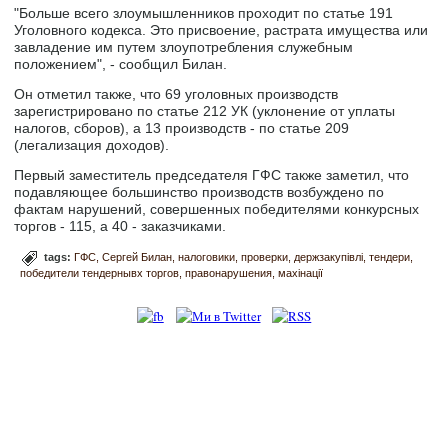
"Больше всего злоумышленников проходит по статье 191
Уголовного кодекса. Это присвоение, растрата имущества или
завладение им путем злоупотребления служебным
положением", - сообщил Билан.
Он отметил также, что 69 уголовных производств
зарегистрировано по статье 212 УК (уклонение от уплаты
налогов, сборов), а 13 производств - по статье 209
(легализация доходов).
Первый заместитель председателя ГФС также заметил, что
подавляющее большинство производств возбуждено по
фактам нарушений, совершенных победителями конкурсных
торгов - 115, а 40 - заказчиками.
tags:
ГФС
Сергей Билан
налоговики
проверки
держзакупівлі
тендери
победители тендернывх торгов
правонарушения
махінації