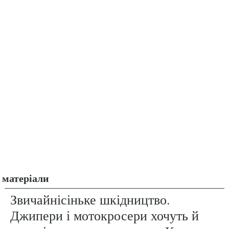
матеріали
Звичайнісіньке шкідництво.
Джипери і мотокросери хочуть й