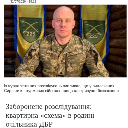
пт, 31/07/2026 - 18:19
Із журналістських розслідувань випливає, що у виплеканих
Сирським штурмових військах процвітає кричуще беззаконня.
Заборонене розслідування:
квартирна «схема» в родині
очільника ДБР