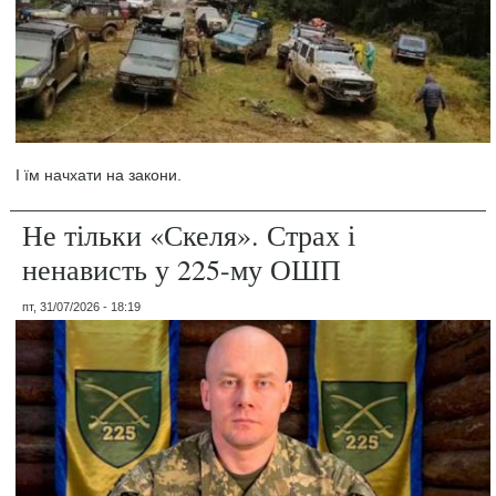
І їм начхати на закони.
Не тільки «Скеля». Страх і
ненависть у 225-му ОШП
пт, 31/07/2026 - 18:19