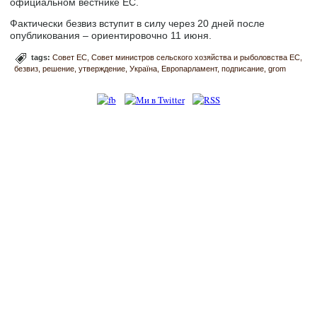
официальном вестнике ЕС.
Фактически безвиз вступит в силу через 20 дней после
опубликования – ориентировочно 11 июня.
tags:
Совет ЕС
Совет министров сельского хозяйства и рыболовства ЕС
безвиз
решение
утверждение
Україна
Европарламент
подписание
grom