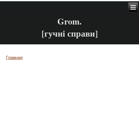
Grom.
[гучні справи]
Главная
Вы здесь