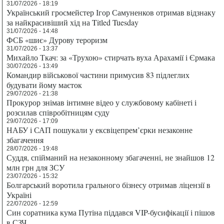
31/07/2026 - 18:19
Український гросмейстер Ігор Самуненков отримав відзнаку
за найкрасивіший хід на Titled Tuesday
31/07/2026 - 14:48
ФСБ «шиє» Дурову тероризм
31/07/2026 - 13:37
Михайло Ткач: за «Трухою» стирчать вуха Арахамії і Єрмака
30/07/2026 - 13:49
Командир військової частини примусив 83 підлеглих
будувати йому маєток
29/07/2026 - 21:38
Прокурор знімав інтимне відео у службовому кабінеті і
розсилав співробітницям суду
29/07/2026 - 17:09
НАБУ і САП пошукали у ексвіцепрем’єрки незаконне
збагачення
28/07/2026 - 19:48
Суддя, спійманий на незаконному збагаченні, не знайшов 12
млн грн для ЗСУ
23/07/2026 - 15:32
Болгарський воротила грального бізнесу отримав ліцензії в
Україні
22/07/2026 - 12:59
Син соратника кума Путіна піддався VIP-бусифікації і пішов
в СЗЧ