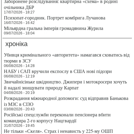
Заборонене розслідування: квартирна «схема» в родині
очільника ДБР
17/07/2026 - 18:27
Психопат-городник. Портрет комбрига Лучанова
16/07/2026 - 16:42
Мільярдна гральна імперія громадянина Журила
09/07/2026 - 18:04
хроніка
Убивця кримінального «авторитета» намагався сховатись від
тюрми в ЗСУ
06/08/2026 - 14:28
НАБУ і САП вручили експослу в США нові підозри
06/08/2026 - 12:19
Звичайнісіньке шкідництво. Джипери і мотокросери хочуть
й надалі знищувати природу Карпат
04/08/2026 - 20:19
Розкрадання міжнародної допомоги: суд відправив Банькова
із МЗС в СІЗО
03/08/2026 - 20:43
Російські спецслужби переконали пенсіонера вбити
командира 2-го корпусу Нацгвардії
31/07/2026 - 19:45
Не тільки «Скеля». Страх і ненависть у 225-му ОШП