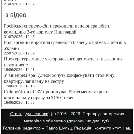
21/07/2026 - 15:32
з відео
Російські спецслужби переконали пенсіонера вбити
командира 2-го корпусу Нацгвардії
31/07/2026 - 19:45
Болгарський воротила грального бізнесу отримав ліцензії в
Україні
22/07/2026 - 12:59
Прокуратура мацає ужгородського депутата за незаконно
накопичене
19/06/2026 - 14:41
У віцепрем’єра Кулеби хочуть конфіскувати столичну
квартиру, записану на сестру
17/06/2026 - 18:19
Співробітник СБУ пропонував бізнесмену закрити
кримінальну справу за $150 тисяч
16/06/2026 - 16:56
Grom.
[гучні справи]
(с) 2016 - 2026. Передрук авторських
матеріалів обмежено (докладніше див.
тут
).
Головний редактор – Павло Шульц. Редакція і контакти -
тут
. Наш