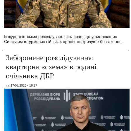
Із журналістських розслідувань випливає, що у виплеканих
Сирським штурмових військах процвітає кричуще беззаконня.
Заборонене розслідування:
квартирна «схема» в родині
очільника ДБР
пт, 17/07/2026 - 18:27