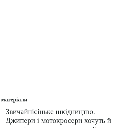
матеріали
Звичайнісіньке шкідництво.
Джипери і мотокросери хочуть й