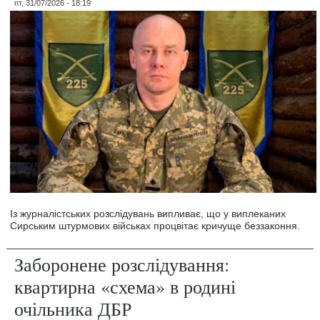
пт, 31/07/2026 - 18:19
Із журналістських розслідувань випливає, що у виплеканих
Сирським штурмових військах процвітає кричуще беззаконня.
Заборонене розслідування:
квартирна «схема» в родині
очільника ДБР