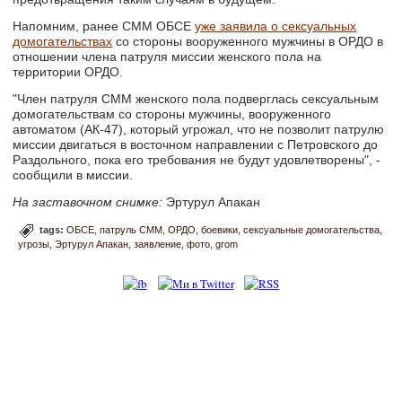
Напомним, ранее СММ ОБСЕ
уже заявила о сексуальных
домогательствах
со стороны вооруженного мужчины в ОРДО в
отношении члена патруля миссии женского пола на
территории ОРДО.
"Член патруля СММ женского пола подверглась сексуальным
домогательствам со стороны мужчины, вооруженного
автоматом (АК-47), который угрожал, что не позволит патрулю
миссии двигаться в восточном направлении с Петровского до
Раздольного, пока его требования не будут удовлетворены", -
сообщили в миссии.
На заставочном снимке:
Эртурул Апакан
tags:
ОБСЕ
патруль СММ
ОРДО
боевики
сексуальные домогательства
угрозы
Эртурул Апакан
заявление
фото
grom