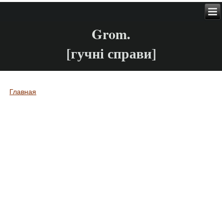
Grom.
[гучні справи]
Главная
Вы здесь