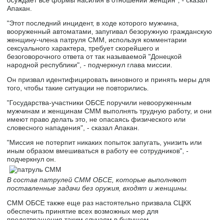
Апакан.
"Этот последний инцидент, в ходе которого мужчина,
вооруженный автоматами, запугивал безоружную гражданскую
женщину-члена патруля СММ, используя комментарии
сексуального характера, требует скорейшего и
безоговорочного ответа от так называемой "Донецкой
народной республики", - подчеркнул глава миссии.
Он призвал идентифицировать виновного и принять меры для
того, чтобы такие ситуации не повторились.
"Государства-участники ОБСЕ поручили невооруженным
мужчинам и женщинам СММ выполнять трудную работу, и они
имеют право делать это, не опасаясь физического или
словесного нападения", - сказал Апакан.
"Миссия не потерпит никаких попыток запугать, унизить или
иным образом вмешиваться в работу ее сотрудников", -
подчеркнул он.
В состав патрулей СММ ОБСЕ, которые выполняют
поставленные задачи без оружия, входят и женщины.
СММ ОБСЕ также еще раз настоятельно призвала СЦКК
обеспечить принятие всех возможных мер для
предотвращения таким случаям в будущем.