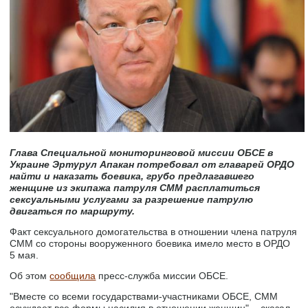
Глава Специальной мониторинговой миссии ОБСЕ в
Украине Эртурул Апакан потребовал от главарей ОРДО
найти и наказать боевика, грубо предлагавшего
женщине из экипажа патруля СММ расплатиться
сексуальными услугами за разрешение патрулю
двигаться по маршруту.
Факт сексуального домогательства в отношении члена патруля
СММ со стороны вооруженного боевика имело место в ОРДО
5 мая.
Об этом
сообщила
пресс-служба миссии ОБСЕ.
"Вместе со всеми государствами-участниками ОБСЕ, СММ
осуждает все формы насилия в отношении женщин", - сказал