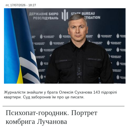
пт, 17/07/2026 - 18:27
Журналісти знайшли у брата Олексія Сухачова 143 підозрілі
квартири. Суд заборонив їм про це писати.
Психопат-городник. Портрет
комбрига Лучанова