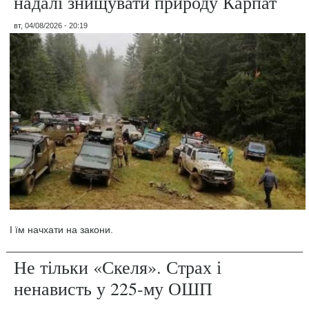
надалі знищувати природу Карпат
вт, 04/08/2026 - 20:19
І їм начхати на закони.
Не тільки «Скеля». Страх і
ненависть у 225-му ОШП