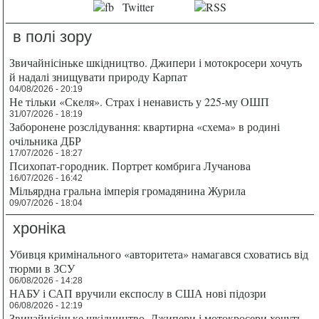
в полі зору
Звичайнісіньке шкідництво. Джипери і мотокросери хочуть
й надалі знищувати природу Карпат
04/08/2026 - 20:19
Не тільки «Скеля». Страх і ненависть у 225-му ОШП
31/07/2026 - 18:19
Заборонене розслідування: квартирна «схема» в родині
очільника ДБР
17/07/2026 - 18:27
Психопат-городник. Портрет комбрига Лучанова
16/07/2026 - 16:42
Мільярдна гральна імперія громадянина Журила
09/07/2026 - 18:04
хроніка
Убивця кримінального «авторитета» намагався сховатись від
тюрми в ЗСУ
06/08/2026 - 14:28
НАБУ і САП вручили експослу в США нові підозри
06/08/2026 - 12:19
Звичайнісіньке шкідництво. Джипери і мотокросери хочуть