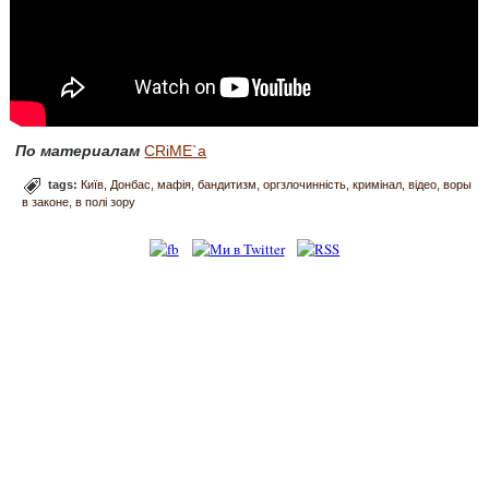
По материалам
CRiME`а
tags:
Київ
Донбас
мафія
бандитизм
оргзлочинність
кримінал
відео
воры
в законе
в полі зору