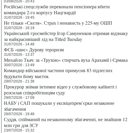
03/08/2026 - 20:43
Російські спецслужби переконали пенсіонера вбити
командира 2-го корпусу Нацгвардії
31/07/2026 - 19:45
Не тільки «Скеля». Страх і ненависть у 225-му ОШП
31/07/2026 - 18:19
Український гросмейстер Ігор Самуненков отримав відзнаку
за найкрасивіший хід на Titled Tuesday
31/07/2026 - 14:48
ФСБ «шиє» Дурову тероризм
31/07/2026 - 13:37
Михайло Ткач: за «Трухою» стирчать вуха Арахамії і Єрмака
30/07/2026 - 13:49
Командир військової частини примусив 83 підлеглих
будувати йому маєток
29/07/2026 - 21:38
Прокурор знімав інтимне відео у службовому кабінеті і
розсилав співробітницям суду
29/07/2026 - 17:09
НАБУ і САП пошукали у ексвіцепрем’єрки незаконне
збагачення
28/07/2026 - 19:48
Суддя, спійманий на незаконному збагаченні, не знайшов 12
млн грн для ЗСУ
23/07/2026 - 15:32