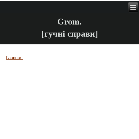
Grom.
[гучні справи]
Главная
Вы здесь