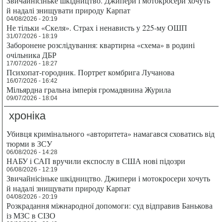
Звичайнісіньке шкідництво. Джипери і мотокросери хочуть
й надалі знищувати природу Карпат
04/08/2026 - 20:19
Не тільки «Скеля». Страх і ненависть у 225-му ОШП
31/07/2026 - 18:19
Заборонене розслідування: квартирна «схема» в родині
очільника ДБР
17/07/2026 - 18:27
Психопат-городник. Портрет комбрига Лучанова
16/07/2026 - 16:42
Мільярдна гральна імперія громадянина Журила
09/07/2026 - 18:04
хроніка
Убивця кримінального «авторитета» намагався сховатись від
тюрми в ЗСУ
06/08/2026 - 14:28
НАБУ і САП вручили експослу в США нові підозри
06/08/2026 - 12:19
Звичайнісіньке шкідництво. Джипери і мотокросери хочуть
й надалі знищувати природу Карпат
04/08/2026 - 20:19
Розкрадання міжнародної допомоги: суд відправив Банькова
із МЗС в СІЗО