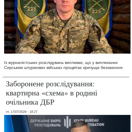
Із журналістських розслідувань випливає, що у виплеканих
Сирським штурмових військах процвітає кричуще беззаконня.
Заборонене розслідування:
квартирна «схема» в родині
очільника ДБР
пт, 17/07/2026 - 18:27