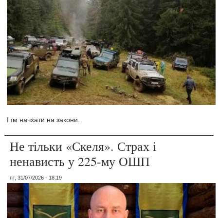
І їм начхати на закони.
Не тільки «Скеля». Страх і
ненависть у 225-му ОШП
пт, 31/07/2026 - 18:19