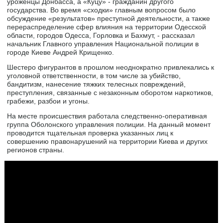
уроженцы Донбасса, а «Куцу» - гражданин другого
государства. Во время «сходки» главным вопросом было
обсуждение «результатов» преступной деятельности, а также
перераспределение сфер влияния на территории Одесской
области, городов Одесса, Горловка и Бахмут, - рассказал
начальник Главного управления Национальной полиции в
городе Киеве Андрей Крищенко.
Шестеро фигурантов в прошлом неоднократно привлекались к
уголовной ответственности, в том числе за убийство,
бандитизм, нанесение тяжких телесных повреждений,
преступления, связанные с незаконным оборотом наркотиков,
грабежи, разбои и угоны.
На месте происшествия работала следственно-оперативная
группа Оболонского управления полиции. На данный момент
проводится тщательная проверка указанных лиц к
совершению правонарушений на территории Киева и других
регионов страны.