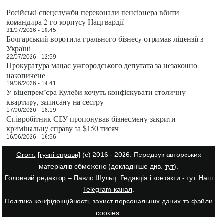
Російські спецслужби переконали пенсіонера вбити
командира 2-го корпусу Нацгвардії
31/07/2026 - 19:45
Болгарський воротила грального бізнесу отримав ліцензії в
Україні
22/07/2026 - 12:59
Прокуратура мацає ужгородського депутата за незаконно
накопичене
19/06/2026 - 14:41
У віцепрем’єра Кулеби хочуть конфіскувати столичну
квартиру, записану на сестру
17/06/2026 - 18:19
Співробітник СБУ пропонував бізнесмену закрити
кримінальну справу за $150 тисяч
16/06/2026 - 16:56
Grom.
[гучні справи]
(с) 2016 - 2026. Передрук авторських
матеріалів обмежено (докладніше див.
тут
).
Головний редактор – Павло Шульц. Редакція і контакти -
тут
. Наш
Telegram-канал
.
Політика конфіденційності, захист персональних даних та файли
cookies
.