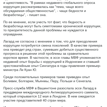
и щекотливость. "В рамках недавнего глобального опроса
коррупция рассматривалась как "тема, чаще всего
обсуждаемая общественностью", - чаще бедности и
безработицы", - пишет она.
По ее мнению, если учесть тот факт, что бедность и
безработица могут быть симптомами хронической коррупции,
то приоритетность данной проблемы не нуждается в
оправдании.
Лагард не согласна с мнением о том, что для преодоления
коррупции потребуется смена поколений. В качестве примера
она приводит ряд стран, сумевших добиться существенного
прогресса в решении этой проблемы за сравнительно
короткое время. В частности, в эссе главы МВФ упоминаются
недавний опыт борьбы с коррупцией в Индонезии и ставший
хрестоматийным опыт Сингапура в годы правления премьер-
министра Ли Куан Ю.
Среди положительных примеров также приведен опыт
Боливии, Болгарии, Мьянмы, Перу, Польши и Сенегала.
Пресс-служба МВФ в Вашингтоне разослала эссе Лагард в
преддверии международного Антикоррупционного саммита,
который открывается 12 мая в Лондоне. В нем ожидается
участие представителей 40 стран мира.