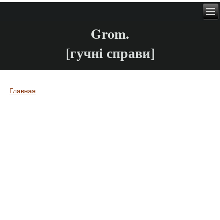
Grom.
[гучні справи]
Главная
Вы здесь