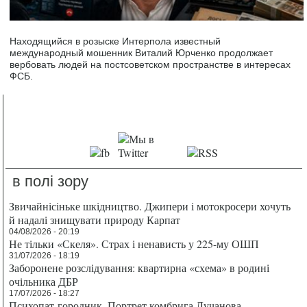
Находящийся в розыске Интерпола известный
международный мошенник Виталий Юрченко продолжает
вербовать людей на постсоветском пространстве в интересах
ФСБ.
в полі зору
Звичайнісіньке шкідництво. Джипери і мотокросери хочуть
й надалі знищувати природу Карпат
04/08/2026 - 20:19
Не тільки «Скеля». Страх і ненависть у 225-му ОШП
31/07/2026 - 18:19
Заборонене розслідування: квартирна «схема» в родині
очільника ДБР
17/07/2026 - 18:27
Психопат-городник. Портрет комбрига Лучанова