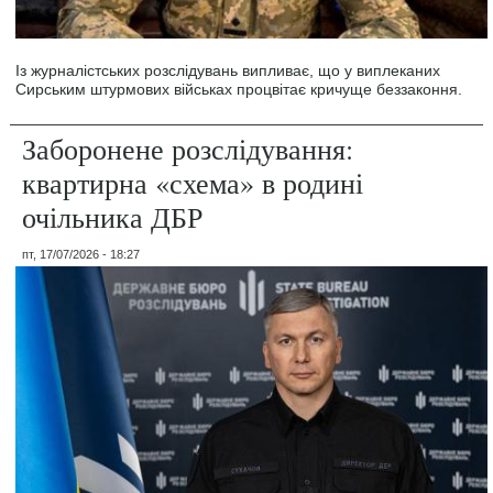
Із журналістських розслідувань випливає, що у виплеканих
Сирським штурмових військах процвітає кричуще беззаконня.
Заборонене розслідування:
квартирна «схема» в родині
очільника ДБР
пт, 17/07/2026 - 18:27