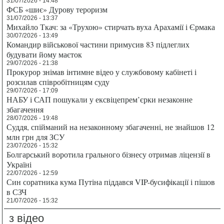
31/07/2026 - 14:48
ФСБ «шиє» Дурову тероризм
31/07/2026 - 13:37
Михайло Ткач: за «Трухою» стирчать вуха Арахамії і Єрмака
30/07/2026 - 13:49
Командир військової частини примусив 83 підлеглих
будувати йому маєток
29/07/2026 - 21:38
Прокурор знімав інтимне відео у службовому кабінеті і
розсилав співробітницям суду
29/07/2026 - 17:09
НАБУ і САП пошукали у ексвіцепрем’єрки незаконне
збагачення
28/07/2026 - 19:48
Суддя, спійманий на незаконному збагаченні, не знайшов 12
млн грн для ЗСУ
23/07/2026 - 15:32
Болгарський воротила грального бізнесу отримав ліцензії в
Україні
22/07/2026 - 12:59
Син соратника кума Путіна піддався VIP-бусифікації і пішов
в СЗЧ
21/07/2026 - 15:32
з відео