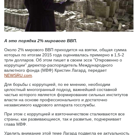
А это порядка 2% мирового ВВП.
Около 2% мирового ВВП приходится на взятки, общая сумма
которых по итогам 2015 года оценивалась примерно в 1,5-2
трлн долларов. Об этом пишет в своем эссе "Откровенно о
коррупции" директор-распорядитель Международного
валютного фонда (МВФ) Кристин Лагард, передает
NEWSRU.com
.
Для борьбы с коррупцией, по ее мнению, необходим
целостный многогранный подход, важнейшей составной
частью которого является формирование сильных институтов
власти на основе профессионального и достаточно
независимого кадрового аппарата госслужбы.
При этом с коррупцией и взяточничеством сталкиваются все
страны, как развивающиеся, так и развитые, подчеркивает
глава МВФ.
Уделить внимание этой теме Лагард подвигла ее актуальность