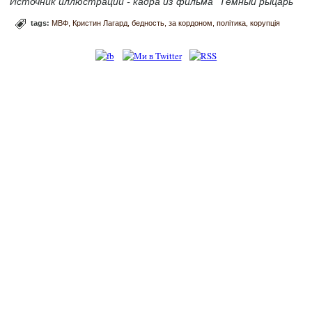
Источник иллюстрации - кадра из фильма "Тёмный рыцарь"
tags:
МВФ
Кристин Лагард
бедность
за кордоном
політика
корупція