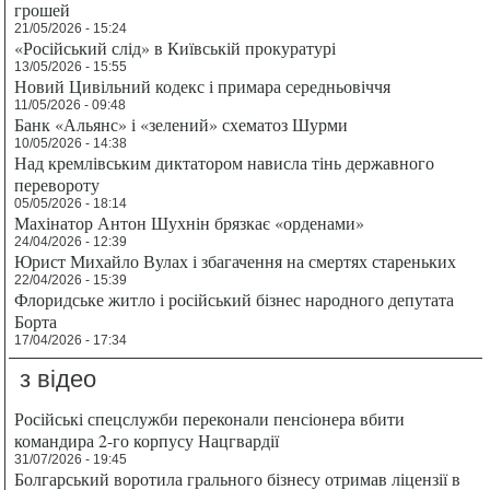
грошей
21/05/2026 - 15:24
«Російський слід» в Київській прокуратурі
13/05/2026 - 15:55
Новий Цивільний кодекс і примара середньовіччя
11/05/2026 - 09:48
Банк «Альянс» і «зелений» схематоз Шурми
10/05/2026 - 14:38
Над кремлівським диктатором нависла тінь державного
перевороту
05/05/2026 - 18:14
Махінатор Антон Шухнін брязкає «орденами»
24/04/2026 - 12:39
Юрист Михайло Вулах і збагачення на смертях стареньких
22/04/2026 - 15:39
Флоридське житло і російський бізнес народного депутата
Борта
17/04/2026 - 17:34
з відео
Російські спецслужби переконали пенсіонера вбити
командира 2-го корпусу Нацгвардії
31/07/2026 - 19:45
Болгарський воротила грального бізнесу отримав ліцензії в