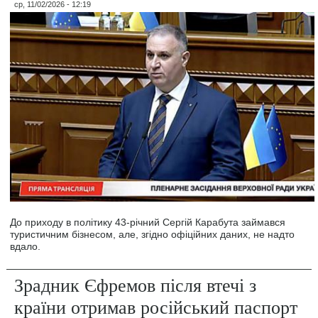
ср, 11/02/2026 - 12:19
До приходу в політику 43-річний Сергій Карабута займався
туристичним бізнесом, але, згідно офіційних даних, не надто
вдало.
Зрадник Єфремов після втечі з
країни отримав російський паспорт