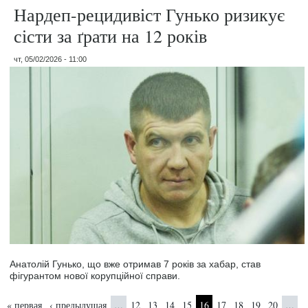
Нардеп-рецидивіст Гунько ризикує
сісти за ґрати на 12 років
чт, 05/02/2026 - 11:00
Анатолій Гунько, що вже отримав 7 років за хабар, став
фігурантом нової корупційної справи.
Страницы
« первая
‹ предыдущая
12
13
14
15
16
17
18
19
20
…
…