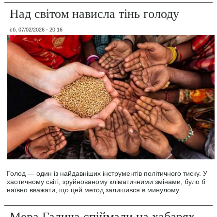
Над світом нависла тінь голоду
сб, 07/02/2026 - 20:16
Голод — один із найдавніших інструментів політичного тиску. У
хаотичному світі, зруйнованому кліматичними змінами, було б
наївно вважати, що цей метод залишився в минулому.
Мера Галича спіймали на хабарях