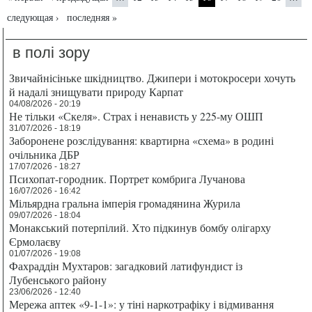
следующая ›
последняя »
в полі зору
Звичайнісіньке шкідництво. Джипери і мотокросери хочуть
й надалі знищувати природу Карпат
04/08/2026 - 20:19
Не тільки «Скеля». Страх і ненависть у 225-му ОШП
31/07/2026 - 18:19
Заборонене розслідування: квартирна «схема» в родині
очільника ДБР
17/07/2026 - 18:27
Психопат-городник. Портрет комбрига Лучанова
16/07/2026 - 16:42
Мільярдна гральна імперія громадянина Журила
09/07/2026 - 18:04
Монакський потерпілий. Хто підкинув бомбу олігарху
Єрмолаєву
01/07/2026 - 19:08
Фахраддін Мухтаров: загадковий латифундист із
Лубенського району
23/06/2026 - 12:40
Мережа аптек «9-1-1»: у тіні наркотрафіку і відмивання