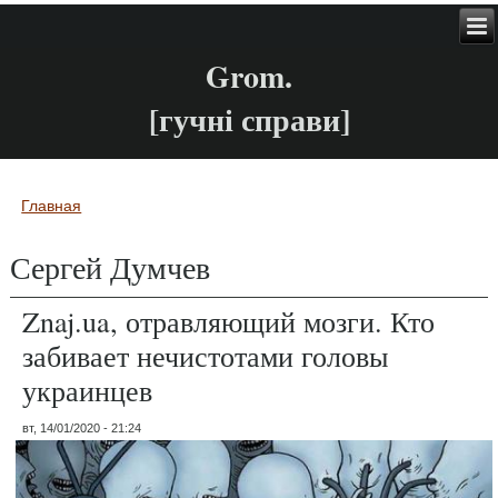
Grom.
[гучні справи]
Главная
Вы здесь
Сергей Думчев
Znaj.ua, отравляющий мозги. Кто
забивает нечистотами головы
украинцев
вт, 14/01/2020 - 21:24