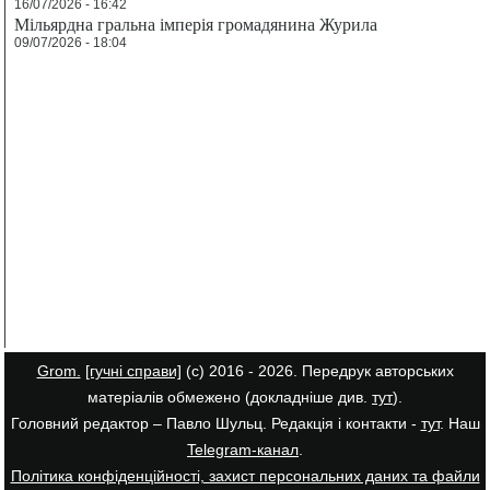
16/07/2026 - 16:42
Мільярдна гральна імперія громадянина Журила
09/07/2026 - 18:04
Grom.
[гучні справи]
(с) 2016 - 2026. Передрук авторських
матеріалів обмежено (докладніше див.
тут
).
Головний редактор – Павло Шульц. Редакція і контакти -
тут
. Наш
Telegram-канал
.
Політика конфіденційності, захист персональних даних та файли