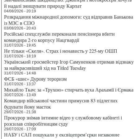
й надалі знищувати природу Карпат
04/08/2026 - 20:19
Розкрадання міжнародної допомоги: суд відправив Банькова
із МЗС в СІЗО
03/08/2026 - 20:43
Російські спецслужби переконали пенсіонера вбити
командира 2-го корпусу Нацгвардії
31/07/2026 - 19:45
Не тільки «Скеля». Страх і ненависть у 225-му ОШП
31/07/2026 - 18:19
Український гросмейстер Ігор Самуненков отримав відзнаку
за найкрасивіший хід на Titled Tuesday
31/07/2026 - 14:48
ФСБ «шиє» Дурову тероризм
31/07/2026 - 13:37
Михайло Ткач: за «Трухою» стирчать вуха Арахамії і Єрмака
30/07/2026 - 13:49
Командир військової частини примусив 83 підлеглих
будувати йому маєток
29/07/2026 - 21:38
Прокурор знімав інтимне відео у службовому кабінеті і
розсилав співробітницям суду
29/07/2026 - 17:09
НАБУ і САП пошукали у ексвіцепрем’єрки незаконне