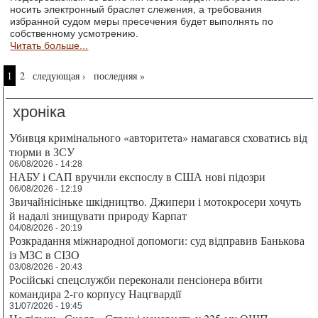
носить электронный браслет слежения, а требования
избранной судом меры пресечения будет выполнять по
собственному усмотрению.
Читать больше...
Страницы
1
2
следующая ›
последняя »
хроніка
Убивця кримінального «авторитета» намагався сховатись від
тюрми в ЗСУ
06/08/2026 - 14:28
НАБУ і САП вручили експослу в США нові підозри
06/08/2026 - 12:19
Звичайнісіньке шкідництво. Джипери і мотокросери хочуть
й надалі знищувати природу Карпат
04/08/2026 - 20:19
Розкрадання міжнародної допомоги: суд відправив Банькова
із МЗС в СІЗО
03/08/2026 - 20:43
Російські спецслужби переконали пенсіонера вбити
командира 2-го корпусу Нацгвардії
31/07/2026 - 19:45