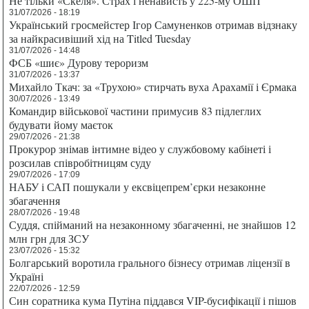
Не тільки «Скеля». Страх і ненависть у 225-му ОШП
31/07/2026 - 18:19
Український гросмейстер Ігор Самуненков отримав відзнаку
за найкрасивіший хід на Titled Tuesday
31/07/2026 - 14:48
ФСБ «шиє» Дурову тероризм
31/07/2026 - 13:37
Михайло Ткач: за «Трухою» стирчать вуха Арахамії і Єрмака
30/07/2026 - 13:49
Командир військової частини примусив 83 підлеглих
будувати йому маєток
29/07/2026 - 21:38
Прокурор знімав інтимне відео у службовому кабінеті і
розсилав співробітницям суду
29/07/2026 - 17:09
НАБУ і САП пошукали у ексвіцепрем’єрки незаконне
збагачення
28/07/2026 - 19:48
Суддя, спійманий на незаконному збагаченні, не знайшов 12
млн грн для ЗСУ
23/07/2026 - 15:32
Болгарський воротила грального бізнесу отримав ліцензії в
Україні
22/07/2026 - 12:59
Син соратника кума Путіна піддався VIP-бусифікації і пішов