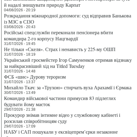
й надалі знищувати природу Карпат
04/08/2026 - 20:19
Розкрадання міжнародної допомоги: суд відправив Банькова
із МЗС в СІЗО
03/08/2026 - 20:43
Російські спецслужби переконали пенсіонера вбити
командира 2-го корпусу Нацгвардії
31/07/2026 - 19:45
Не тільки «Скеля». Страх і ненависть у 225-му ОШП
31/07/2026 - 18:19
Український гросмейстер Ігор Самуненков отримав відзнаку
за найкрасивіший хід на Titled Tuesday
31/07/2026 - 14:48
ФСБ «шиє» Дурову тероризм
31/07/2026 - 13:37
Михайло Ткач: за «Трухою» стирчать вуха Арахамії і Єрмака
30/07/2026 - 13:49
Командир військової частини примусив 83 підлеглих
будувати йому маєток
29/07/2026 - 21:38
Прокурор знімав інтимне відео у службовому кабінеті і
розсилав співробітницям суду
29/07/2026 - 17:09
НАБУ і САП пошукали у ексвіцепрем’єрки незаконне