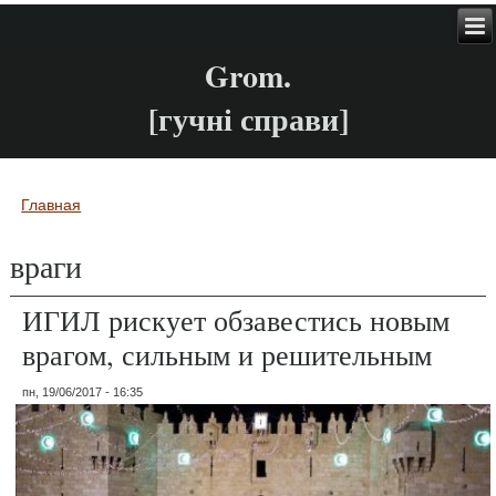
Grom.
[гучні справи]
Главная
Вы здесь
враги
ИГИЛ рискует обзавестись новым
врагом, сильным и решительным
пн, 19/06/2017 - 16:35