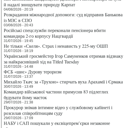
й надалі знищувати природу Карпат
04/08/2026 - 20:19
Розкрадання міжнародної допомоги: суд відправив Банькова
із МЗС в СІЗО
03/08/2026 - 20:43
Російські спецслужби переконали пенсіонера вбити
командира 2-го корпусу Нацгвардії
31/07/2026 - 19:45
Не тільки «Скеля». Страх і ненависть у 225-му ОШП
31/07/2026 - 18:19
Український гросмейстер Ігор Самуненков отримав відзнаку
за найкрасивіший хід на Titled Tuesday
31/07/2026 - 14:48
ФСБ «шиє» Дурову тероризм
31/07/2026 - 13:37
Михайло Ткач: за «Трухою» стирчать вуха Арахамії і Єрмака
30/07/2026 - 13:49
Командир військової частини примусив 83 підлеглих
будувати йому маєток
29/07/2026 - 21:38
Прокурор знімав інтимне відео у службовому кабінеті і
розсилав співробітницям суду
29/07/2026 - 17:09
НАБУ і САП пошукали у ексвіцепрем’єрки незаконне