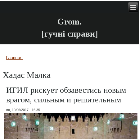
Grom.
[гучні справи]
Главная
Вы здесь
Хадас Малка
ИГИЛ рискует обзавестись новым
врагом, сильным и решительным
пн, 19/06/2017 - 16:35