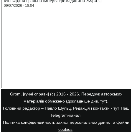
Мільярдна гральна імперія громадянина Журила
09/07/2026 - 18:04
Grom.
[гучні справи]
(с) 2016 - 2026. Передрук авторських
матеріалів обмежено (докладніше див.
тут
).
Головний редактор – Павло Шульц. Редакція і контакти -
тут
. Наш
Telegram-канал
.
Політика конфіденційності, захист персональних даних та файли
cookies
.