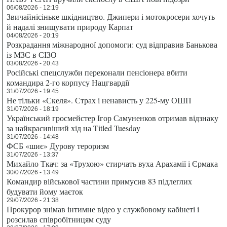
06/08/2026 - 12:19
Звичайнісіньке шкідництво. Джипери і мотокросери хочуть
й надалі знищувати природу Карпат
04/08/2026 - 20:19
Розкрадання міжнародної допомоги: суд відправив Банькова
із МЗС в СІЗО
03/08/2026 - 20:43
Російські спецслужби переконали пенсіонера вбити
командира 2-го корпусу Нацгвардії
31/07/2026 - 19:45
Не тільки «Скеля». Страх і ненависть у 225-му ОШП
31/07/2026 - 18:19
Український гросмейстер Ігор Самуненков отримав відзнаку
за найкрасивіший хід на Titled Tuesday
31/07/2026 - 14:48
ФСБ «шиє» Дурову тероризм
31/07/2026 - 13:37
Михайло Ткач: за «Трухою» стирчать вуха Арахамії і Єрмака
30/07/2026 - 13:49
Командир військової частини примусив 83 підлеглих
будувати йому маєток
29/07/2026 - 21:38
Прокурор знімав інтимне відео у службовому кабінеті і
розсилав співробітницям суду