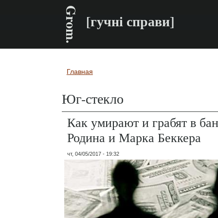
Grom.
[гучні справи]
Главная
Вы здесь
Юг-стекло
Как умирают и грабят в ба
Родина и Марка Беккера
чт, 04/05/2017 - 19:32