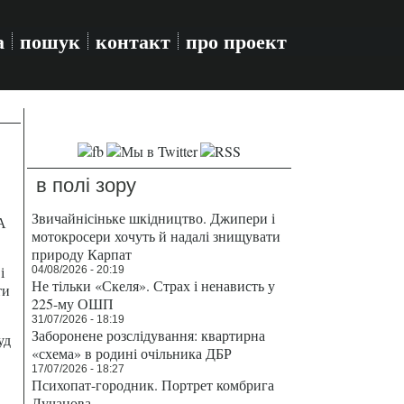
а
пошук
контакт
про проект
в полі зору
Звичайнісіньке шкідництво. Джипери і
А
мотокросери хочуть й надалі знищувати
природу Карпат
і
04/08/2026 - 20:19
Не тільки «Скеля». Страх і ненависть у
ти
225-му ОШП
31/07/2026 - 18:19
Заборонене розслідування: квартирна
уд
«схема» в родині очільника ДБР
17/07/2026 - 18:27
Психопат-городник. Портрет комбрига
Лучанова