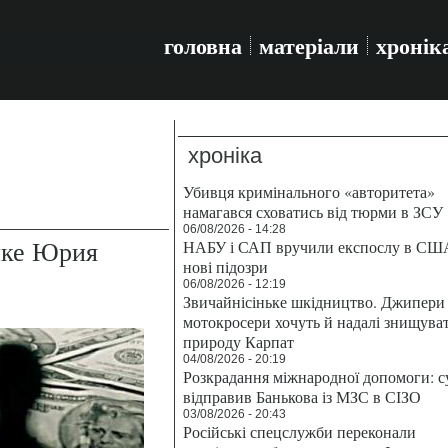
головна
матеріали
хронік
хроніка
Убивця кримінального «авторитета»
намагався сховатись від тюрми в ЗСУ
06/08/2026 - 14:28
нке Юрия
НАБУ і САП вручили експослу в СШ
нові підозри
06/08/2026 - 12:19
Звичайнісіньке шкідництво. Джипери 
мотокросери хочуть й надалі знищува
природу Карпат
04/08/2026 - 20:19
Розкрадання міжнародної допомоги: с
відправив Банькова із МЗС в СІЗО
03/08/2026 - 20:43
Російські спецслужби переконали