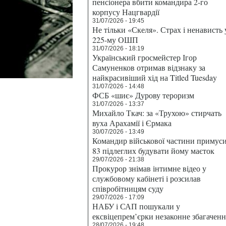
пенсіонера вбити командира 2-го
корпусу Нацгвардії
31/07/2026 - 19:45
Не тільки «Скеля». Страх і ненависть 
225-му ОШП
31/07/2026 - 18:19
Український гросмейстер Ігор
Самуненков отримав відзнаку за
найкрасивіший хід на Titled Tuesday
31/07/2026 - 14:48
ФСБ «шиє» Дурову тероризм
31/07/2026 - 13:37
Михайло Ткач: за «Трухою» стирчать
вуха Арахамії і Єрмака
30/07/2026 - 13:49
Командир військової частини примус
83 підлеглих будувати йому маєток
29/07/2026 - 21:38
Прокурор знімав інтимне відео у
службовому кабінеті і розсилав
співробітницям суду
29/07/2026 - 17:09
НАБУ і САП пошукали у
ексвіцепрем’єрки незаконне збагаченн
28/07/2026 - 19:48