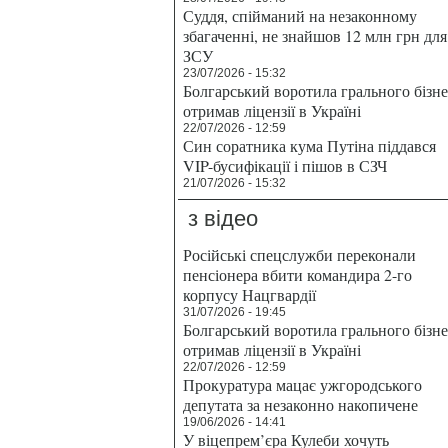
Суддя, спійманий на незаконному
збагаченні, не знайшов 12 млн грн для
ЗСУ
23/07/2026 - 15:32
Болгарський воротила грального бізн
отримав ліцензії в Україні
22/07/2026 - 12:59
Син соратника кума Путіна піддався
VIP-бусифікації і пішов в СЗЧ
21/07/2026 - 15:32
з відео
Російські спецслужби переконали
пенсіонера вбити командира 2-го
корпусу Нацгвардії
31/07/2026 - 19:45
Болгарський воротила грального бізн
отримав ліцензії в Україні
22/07/2026 - 12:59
Прокуратура мацає ужгородського
депутата за незаконно накопичене
19/06/2026 - 14:41
У віцепрем’єра Кулеби хочуть