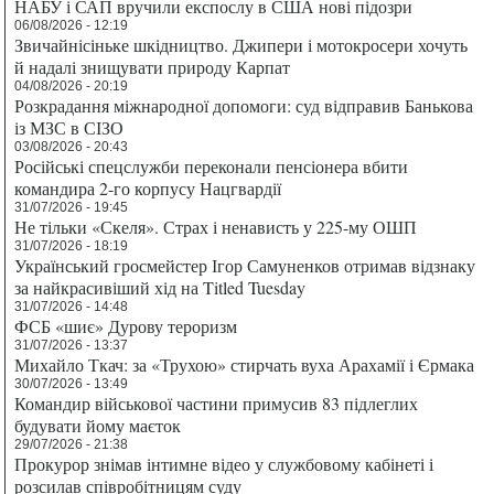
НАБУ і САП вручили експослу в США нові підозри
06/08/2026 - 12:19
Звичайнісіньке шкідництво. Джипери і мотокросери хочуть
й надалі знищувати природу Карпат
04/08/2026 - 20:19
Розкрадання міжнародної допомоги: суд відправив Банькова
із МЗС в СІЗО
03/08/2026 - 20:43
Російські спецслужби переконали пенсіонера вбити
командира 2-го корпусу Нацгвардії
31/07/2026 - 19:45
Не тільки «Скеля». Страх і ненависть у 225-му ОШП
31/07/2026 - 18:19
Український гросмейстер Ігор Самуненков отримав відзнаку
за найкрасивіший хід на Titled Tuesday
31/07/2026 - 14:48
ФСБ «шиє» Дурову тероризм
31/07/2026 - 13:37
Михайло Ткач: за «Трухою» стирчать вуха Арахамії і Єрмака
30/07/2026 - 13:49
Командир військової частини примусив 83 підлеглих
будувати йому маєток
29/07/2026 - 21:38
Прокурор знімав інтимне відео у службовому кабінеті і
розсилав співробітницям суду