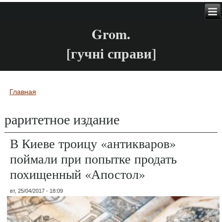
Grom.
[гучні справи]
Главная
Вы здесь
раритетное издание
В Киеве троицу «антикваров»
поймали при попытке продать
похищенный «Апостол»
вт, 25/04/2017 - 18:09