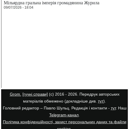
Мільярдна гральна імперія громадянина Журила
09/07/2026 - 18:04
Grom.
[гучні справи]
(с) 2016 - 2026. Передрук авторських
матеріалів обмежено (докладніше див.
тут
).
Головний редактор – Павло Шульц. Редакція і контакти -
тут
. Наш
Telegram-канал
.
Політика конфіденційності, захист персональних даних та файли
cookies
.