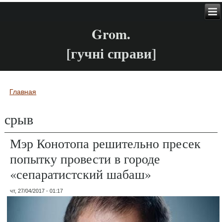
Grom.
[гучні справи]
Главная
Вы здесь
срыв
Мэр Конотопа решительно пресек
попытку провести в городе
«сепаратистский шабаш»
чт, 27/04/2017 - 01:17