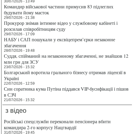
30/07/2026 - 13:49
Командир військової частини примусив 83 підлеглих
будувати йому маєток
29/07/2026 - 21:38
Прокурор знімав інтимне відео у службовому кабінеті і
розсилав співробітницям суду
29/07/2026 - 17:09
НАБУ і САП пошукали у ексвіцепрем’єрки незаконне
збагачення
28/07/2026 - 19:48
Суддя, спійманий на незаконному збагаченні, не знайшов 12
млн грн для ЗСУ
23/07/2026 - 15:32
Болгарський воротила грального бізнесу отримав ліцензії в
Україні
22/07/2026 - 12:59
Син соратника кума Путіна піддався VIP-бусифікації і пішов
в СЗЧ
21/07/2026 - 15:32
з відео
Російські спецслужби переконали пенсіонера вбити
командира 2-го корпусу Нацгвардії
31/07/2026 - 19:45