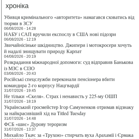
хроніка
Убивця кримінального «авторитета» намагався сховатись від
тюрми в ЗСУ
06/08/2026 - 14:28
НАБУ і САП вручили експослу в США нові підозри
06/08/2026 - 12:19
Звичайнісіньке шкідництво. Джипери і мотокросери хочуть
й надалі знищувати природу Карпат
04/08/2026 - 20:19
Розкрадання міжнародної допомоги: суд відправив Банькова
із МЗС в СІЗО
03/08/2026 - 20:43
Російські спецслужби переконали пенсіонера вбити
командира 2-го корпусу Нацгвардії
31/07/2026 - 19:45
Не тільки «Скеля». Страх і ненависть у 225-му ОШП
31/07/2026 - 18:19
Український гросмейстер Ігор Самуненков отримав відзнаку
за найкрасивіший хід на Titled Tuesday
31/07/2026 - 14:48
ФСБ «шиє» Дурову тероризм
31/07/2026 - 13:37
Михайло Ткач: за «Трухою» стирчать вуха Арахамії і Єрмака