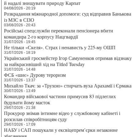
й надалі знищувати природу Карпат
04/08/2026 - 20:19
Розкрадання міжнародної допомоги: суд відправив Банькова
із МЗС в СІЗО
03/08/2026 - 20:43
Російські спецслужби переконали пенсіонера вбити
командира 2-го корпусу Нацгвардії
31/07/2026 - 19:45
Не тільки «Скеля». Страх і ненависть у 225-му ОШП
31/07/2026 - 18:19
Український гросмейстер Ігор Самуненков отримав відзнаку
за найкрасивіший хід на Titled Tuesday
31/07/2026 - 14:48
ФСБ «шиє» Дурову тероризм
31/07/2026 - 13:37
Михайло Ткач: за «Трухою» стирчать вуха Арахамії і Єрмака
30/07/2026 - 13:49
Командир військової частини примусив 83 підлеглих
будувати йому маєток
29/07/2026 - 21:38
Прокурор знімав інтимне відео у службовому кабінеті і
розсилав співробітницям суду
29/07/2026 - 17:09
НАБУ і САП пошукали у ексвіцепрем’єрки незаконне
збагачення