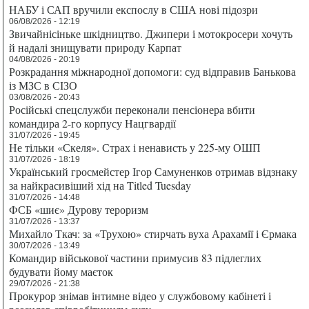
НАБУ і САП вручили експослу в США нові підозри
06/08/2026 - 12:19
Звичайнісіньке шкідництво. Джипери і мотокросери хочуть
й надалі знищувати природу Карпат
04/08/2026 - 20:19
Розкрадання міжнародної допомоги: суд відправив Банькова
із МЗС в СІЗО
03/08/2026 - 20:43
Російські спецслужби переконали пенсіонера вбити
командира 2-го корпусу Нацгвардії
31/07/2026 - 19:45
Не тільки «Скеля». Страх і ненависть у 225-му ОШП
31/07/2026 - 18:19
Український гросмейстер Ігор Самуненков отримав відзнаку
за найкрасивіший хід на Titled Tuesday
31/07/2026 - 14:48
ФСБ «шиє» Дурову тероризм
31/07/2026 - 13:37
Михайло Ткач: за «Трухою» стирчать вуха Арахамії і Єрмака
30/07/2026 - 13:49
Командир військової частини примусив 83 підлеглих
будувати йому маєток
29/07/2026 - 21:38
Прокурор знімав інтимне відео у службовому кабінеті і