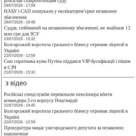
розсилав співробітницям суду
29/07/2026 - 17:09
НАБУ і САП пошукали у ексвіцепрем’єрки незаконне
збагачення
28/07/2026 - 19:48
Суддя, спійманий на незаконному збагаченні, не знайшов 12
млн грн для ЗСУ
23/07/2026 - 15:32
Болгарський воротила грального бізнесу отримав ліцензії в
Україні
22/07/2026 - 12:59
Син соратника кума Путіна піддався VIP-бусифікації і пішов
в СЗЧ
21/07/2026 - 15:32
з відео
Російські спецслужби переконали пенсіонера вбити
командира 2-го корпусу Нацгвардії
31/07/2026 - 19:45
Болгарський воротила грального бізнесу отримав ліцензії в
Україні
22/07/2026 - 12:59
Прокуратура мацає ужгородського депутата за незаконно
накопичене