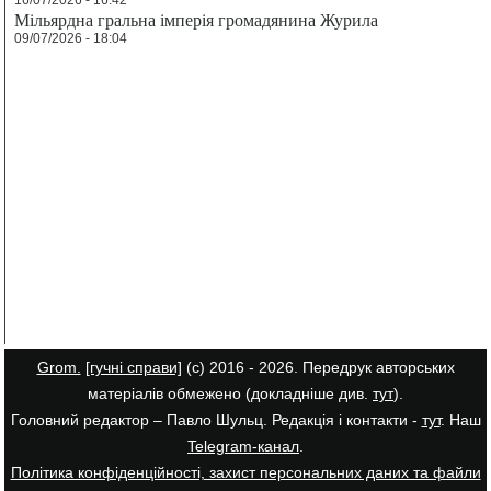
Мільярдна гральна імперія громадянина Журила
09/07/2026 - 18:04
Grom.
[гучні справи]
(с) 2016 - 2026. Передрук авторських
матеріалів обмежено (докладніше див.
тут
).
Головний редактор – Павло Шульц. Редакція і контакти -
тут
. Наш
Telegram-канал
.
Політика конфіденційності, захист персональних даних та файли