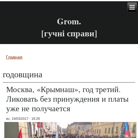
Grom.
[гучні справи]
Главная
Вы здесь
годовщина
Москва, «Крымнаш», год третий.
Ликовать без принуждения и платы
уже не получается
вс, 19/03/2017 - 18:28