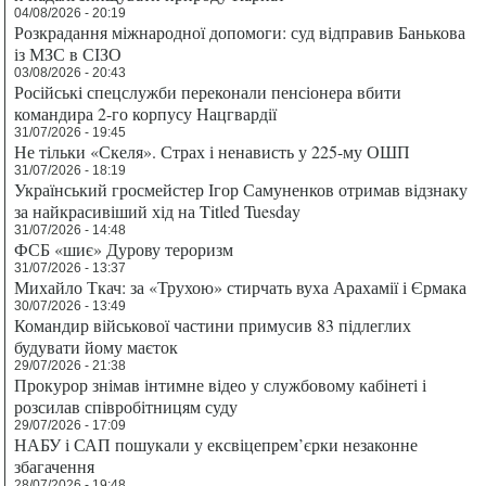
04/08/2026 - 20:19
Розкрадання міжнародної допомоги: суд відправив Банькова
із МЗС в СІЗО
03/08/2026 - 20:43
Російські спецслужби переконали пенсіонера вбити
командира 2-го корпусу Нацгвардії
31/07/2026 - 19:45
Не тільки «Скеля». Страх і ненависть у 225-му ОШП
31/07/2026 - 18:19
Український гросмейстер Ігор Самуненков отримав відзнаку
за найкрасивіший хід на Titled Tuesday
31/07/2026 - 14:48
ФСБ «шиє» Дурову тероризм
31/07/2026 - 13:37
Михайло Ткач: за «Трухою» стирчать вуха Арахамії і Єрмака
30/07/2026 - 13:49
Командир військової частини примусив 83 підлеглих
будувати йому маєток
29/07/2026 - 21:38
Прокурор знімав інтимне відео у службовому кабінеті і
розсилав співробітницям суду
29/07/2026 - 17:09
НАБУ і САП пошукали у ексвіцепрем’єрки незаконне
збагачення
28/07/2026 - 19:48