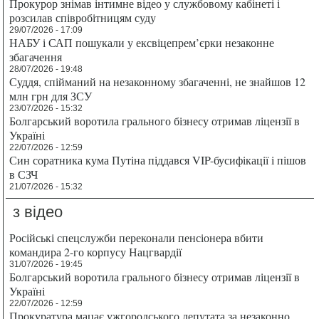
Прокурор знімав інтимне відео у службовому кабінеті і
розсилав співробітницям суду
29/07/2026 - 17:09
НАБУ і САП пошукали у ексвіцепрем’єрки незаконне
збагачення
28/07/2026 - 19:48
Суддя, спійманий на незаконному збагаченні, не знайшов 12
млн грн для ЗСУ
23/07/2026 - 15:32
Болгарський воротила грального бізнесу отримав ліцензії в
Україні
22/07/2026 - 12:59
Син соратника кума Путіна піддався VIP-бусифікації і пішов
в СЗЧ
21/07/2026 - 15:32
з відео
Російські спецслужби переконали пенсіонера вбити
командира 2-го корпусу Нацгвардії
31/07/2026 - 19:45
Болгарський воротила грального бізнесу отримав ліцензії в
Україні
22/07/2026 - 12:59
Прокуратура мацає ужгородського депутата за незаконно