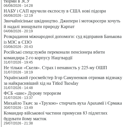
тюрми в ЗСУ
06/08/2026 - 14:28
НАБУ і САП вручили експослу в США нові підозри
06/08/2026 - 12:19
Звичайнісіньке шкідництво. Джипери і мотокросери хочуть
й надалі знищувати природу Карпат
04/08/2026 - 20:19
Розкрадання міжнародної допомоги: суд відправив Банькова
із МЗС в СІЗО
03/08/2026 - 20:43
Російські спецслужби переконали пенсіонера вбити
командира 2-го корпусу Нацгвардії
31/07/2026 - 19:45
Не тільки «Скеля». Страх і ненависть у 225-му ОШП
31/07/2026 - 18:19
Український гросмейстер Ігор Самуненков отримав відзнаку
за найкрасивіший хід на Titled Tuesday
31/07/2026 - 14:48
ФСБ «шиє» Дурову тероризм
31/07/2026 - 13:37
Михайло Ткач: за «Трухою» стирчать вуха Арахамії і Єрмака
30/07/2026 - 13:49
Командир військової частини примусив 83 підлеглих
будувати йому маєток
29/07/2026 - 21:38