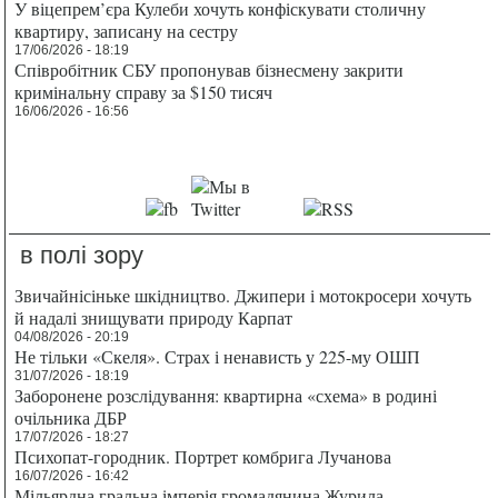
У віцепрем’єра Кулеби хочуть конфіскувати столичну
квартиру, записану на сестру
17/06/2026 - 18:19
Співробітник СБУ пропонував бізнесмену закрити
кримінальну справу за $150 тисяч
16/06/2026 - 16:56
в полі зору
Звичайнісіньке шкідництво. Джипери і мотокросери хочуть
й надалі знищувати природу Карпат
04/08/2026 - 20:19
Не тільки «Скеля». Страх і ненависть у 225-му ОШП
31/07/2026 - 18:19
Заборонене розслідування: квартирна «схема» в родині
очільника ДБР
17/07/2026 - 18:27
Психопат-городник. Портрет комбрига Лучанова
16/07/2026 - 16:42
Мільярдна гральна імперія громадянина Журила