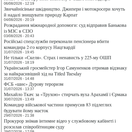
06/08/2026 - 12:19
Звичайнісіньке шкідництво. Джипери і мотокросери хочуть
й надалі знищувати природу Карпат
04/08/2026 - 20:19
Розкрадання міжнародної допомоги: суд відправив Банькова
із МЗС в СІЗО
03/08/2026 - 20:43
Російські спецслужби переконали пенсіонера вбити
командира 2-го корпусу Нацгвардії
31/07/2026 - 19:45
Не тільки «Скеля». Страх і ненависть у 225-му ОШП
31/07/2026 - 18:19
Український гросмейстер Ігор Самуненков отримав відзнаку
за найкрасивіший хід на Titled Tuesday
31/07/2026 - 14:48
ФСБ «шиє» Дурову тероризм
31/07/2026 - 13:37
Михайло Ткач: за «Трухою» стирчать вуха Арахамії і Єрмака
30/07/2026 - 13:49
Командир військової частини примусив 83 підлеглих
будувати йому маєток
29/07/2026 - 21:38
Прокурор знімав інтимне відео у службовому кабінеті і
розсилав співробітницям суду
29/07/2026 - 17:09