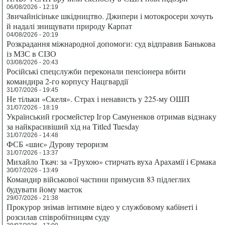
06/08/2026 - 12:19
Звичайнісіньке шкідництво. Джипери і мотокросери хочуть
й надалі знищувати природу Карпат
04/08/2026 - 20:19
Розкрадання міжнародної допомоги: суд відправив Банькова
із МЗС в СІЗО
03/08/2026 - 20:43
Російські спецслужби переконали пенсіонера вбити
командира 2-го корпусу Нацгвардії
31/07/2026 - 19:45
Не тільки «Скеля». Страх і ненависть у 225-му ОШП
31/07/2026 - 18:19
Український гросмейстер Ігор Самуненков отримав відзнаку
за найкрасивіший хід на Titled Tuesday
31/07/2026 - 14:48
ФСБ «шиє» Дурову тероризм
31/07/2026 - 13:37
Михайло Ткач: за «Трухою» стирчать вуха Арахамії і Єрмака
30/07/2026 - 13:49
Командир військової частини примусив 83 підлеглих
будувати йому маєток
29/07/2026 - 21:38
Прокурор знімав інтимне відео у службовому кабінеті і
розсилав співробітницям суду