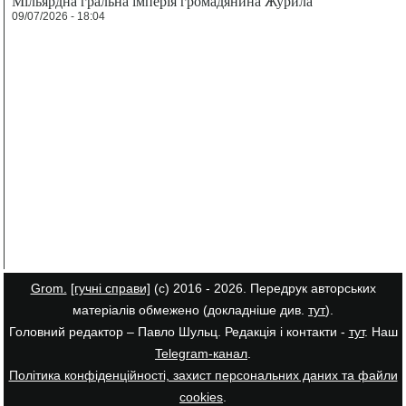
Мільярдна гральна імперія громадянина Журила
09/07/2026 - 18:04
Grom.
[гучні справи]
(с) 2016 - 2026. Передрук авторських
матеріалів обмежено (докладніше див.
тут
).
Головний редактор – Павло Шульц. Редакція і контакти -
тут
. Наш
Telegram-канал
.
Політика конфіденційності, захист персональних даних та файли
cookies
.