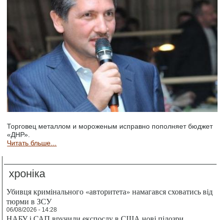
Торговец металлом и мороженым исправно пополняет бюджет
«ДНР».
Читать бльше...
хроніка
Убивця кримінального «авторитета» намагався сховатись від
тюрми в ЗСУ
06/08/2026 - 14:28
НАБУ і САП вручили експослу в США нові підозри