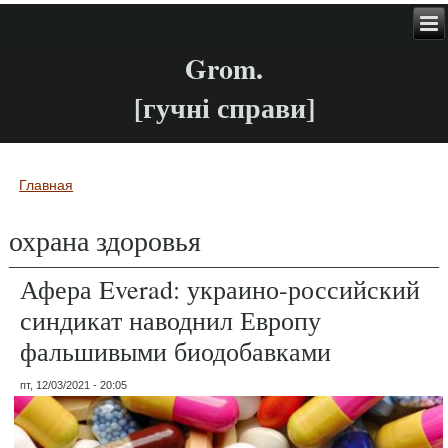
Grom.
[гучні справи]
Главная
Вы здесь
охрана здоровья
Афера Everad: украино-российский
синдикат наводнил Европу
фальшивыми биодобавками
пт, 12/03/2021 - 20:05