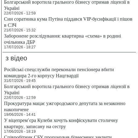
Болгарський воротила грального бізнесу отримав ліцензії в
Україні
22/07/2026 - 12:59
Син соратника кума Путіна піддався VIP-бусифікації і пішов
в СЗЧ
21/07/2026 - 15:32
Заборонене розслідування: квартирна «схема» в родині
очільника ДБР
17/07/2026 - 18:27
з відео
Російські спецслужби переконали пенсіонера вбити
командира 2-го корпусу Нацгвардії
31/07/2026 - 19:45
Болгарський воротила грального бізнесу отримав ліцензії в
Україні
22/07/2026 - 12:59
Прокуратура мацає ужгородського депутата за незаконно
накопичене
19/06/2026 - 14:41
У віцепрем’єра Кулеби хочуть конфіскувати столичну
квартиру, записану на сестру
17/06/2026 - 18:19
Співробітник СБУ пропонував бізнесмену закрити