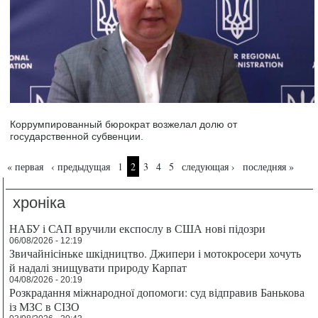
Коррумпированный бюрократ возжелал долю от
государственной субвенции.
Страницы
« первая
‹ предыдущая
1
2
3
4
5
следующая ›
последняя »
хроніка
НАБУ і САП вручили експослу в США нові підозри
06/08/2026 - 12:19
Звичайнісіньке шкідництво. Джипери і мотокросери хочуть
й надалі знищувати природу Карпат
04/08/2026 - 20:19
Розкрадання міжнародної допомоги: суд відправив Банькова
із МЗС в СІЗО