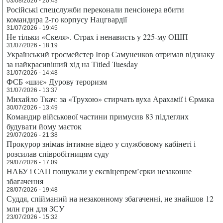
03/08/2026 - 20:43
Російські спецслужби переконали пенсіонера вбити
командира 2-го корпусу Нацгвардії
31/07/2026 - 19:45
Не тільки «Скеля». Страх і ненависть у 225-му ОШП
31/07/2026 - 18:19
Український гросмейстер Ігор Самуненков отримав відзнаку
за найкрасивіший хід на Titled Tuesday
31/07/2026 - 14:48
ФСБ «шиє» Дурову тероризм
31/07/2026 - 13:37
Михайло Ткач: за «Трухою» стирчать вуха Арахамії і Єрмака
30/07/2026 - 13:49
Командир військової частини примусив 83 підлеглих
будувати йому маєток
29/07/2026 - 21:38
Прокурор знімав інтимне відео у службовому кабінеті і
розсилав співробітницям суду
29/07/2026 - 17:09
НАБУ і САП пошукали у ексвіцепрем’єрки незаконне
збагачення
28/07/2026 - 19:48
Суддя, спійманий на незаконному збагаченні, не знайшов 12
млн грн для ЗСУ
23/07/2026 - 15:32