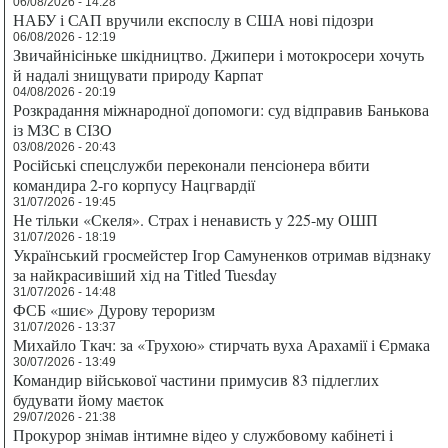
06/08/2026 - 14:28
НАБУ і САП вручили експослу в США нові підозри
06/08/2026 - 12:19
Звичайнісіньке шкідництво. Джипери і мотокросери хочуть
й надалі знищувати природу Карпат
04/08/2026 - 20:19
Розкрадання міжнародної допомоги: суд відправив Банькова
із МЗС в СІЗО
03/08/2026 - 20:43
Російські спецслужби переконали пенсіонера вбити
командира 2-го корпусу Нацгвардії
31/07/2026 - 19:45
Не тільки «Скеля». Страх і ненависть у 225-му ОШП
31/07/2026 - 18:19
Український гросмейстер Ігор Самуненков отримав відзнаку
за найкрасивіший хід на Titled Tuesday
31/07/2026 - 14:48
ФСБ «шиє» Дурову тероризм
31/07/2026 - 13:37
Михайло Ткач: за «Трухою» стирчать вуха Арахамії і Єрмака
30/07/2026 - 13:49
Командир військової частини примусив 83 підлеглих
будувати йому маєток
29/07/2026 - 21:38
Прокурор знімав інтимне відео у службовому кабінеті і