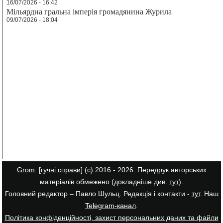
16/07/2026 - 16:42
Мільярдна гральна імперія громадянина Журила
09/07/2026 - 18:04
Grom.
[гучні справи]
(с) 2016 - 2026. Передрук авторських
матеріалів обмежено (докладніше див.
тут
).
Головний редактор – Павло Шульц. Редакція і контакти -
тут
. Наш
Telegram-канал
.
Політика конфіденційності, захист персональних даних та файли